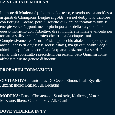
LA VIGILIA DI MODENA
L’umore di
Modena
è più o meno lo stesso, essendo uscita anch’essa
ai quarti di Champions League al
golden set
nel derby tutto tricolore
con Perugia. Adesso, però, il sestetto di Giani ha incanalato tutte le
energie verso l’appuntamento più importante della stagione fino a
questo momento con l’obiettivo di raggiungere la finale e vincerla per
tornare a sollevare quel trofeo che manca da cinque anni.
Complessivamente, l’annata è stata parecchio altalenante (complice
anche l’addio di Zaytsev la scorsa estate), ma gli esiti positivi degli
ultimi impegni hanno certificato la quarta posizione. La strada è in
salita, visti soprattutto i precedenti più recenti, però
Giani
sa come
affrontare questo genere di incontri.
PROBABILI FORMAZIONI
CIVITANOVA
: Juantorena, De Cecco, Simon, Leal, Rychlicki,
Anzani; libero: Balaso. All. Blengini
MODENA
: Petric, Christenson, Stankovic, Karlitzek, Vettori,
Mazzone; libero: Grebennikov. All. Giani
DOVE VEDERLA IN TV