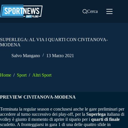
Salta
al
Cerca
contenuto
SUPERLEGA: AL VIA I QUARTI CON CIVITANOVA-
MODENA
Salvo Mangano
13 Marzo 2021
Home
/
Sport
/
Altri Sport
PREVIEW CIVITANOVA-MODENA
Terminata la regular season e conclusesi anche le gare preliminari per
accedere al turno successivo dei play-off, per la
Superlega
italiana di
volley è giunto il momento di aprire il sipario per i
quarti di finale
scudetto. A fronteggiarsi in gara 1 di una delle quattro sfide in