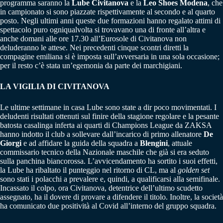
programma saranno la
Lube Civitanova
e la
Leo Shoes Modena
, che
in campionato si sono piazzate rispettivamente al secondo e al quarto
posto. Negli ultimi anni queste due formazioni hanno regalato attimi di
spettacolo puro ogniqualvolta si trovavano una di fronte all’altra e
anche domani alle ore 17.30 all’Eurosole di Civitanova non
deluderanno le attese. Nei precedenti cinque scontri diretti la
compagine emiliana si è imposta sull’avversaria in una sola occasione;
per il resto c’è stata un’egemonia da parte dei marchigiani.
LA VIGILIA DI CIVITANOVA
Le ultime settimane in casa Lube sono state a dir poco movimentati. I
deludenti risultati ottenuti sul finire della stagione regolare e la pesante
batosta casalinga inferta ai quarti di Champions League da ZAKSA
hanno indotto il club a sollevare dall’incarico di primo allenatore
De
Giorgi
e ad affidare la guida della squadra a
Blengini
, attuale
commissario tecnico della Nazionale maschile che già si era seduto
sulla panchina biancorossa. L’avvicendamento ha sortito i suoi effetti,
la Lube ha ribaltato il punteggio nel ritorno di CL, ma al
golden set
sono stati i polacchi a prevalere e, quindi, a qualificarsi alla semifinale.
Incassato il colpo, ora Civitanova, detentrice dell’ultimo scudetto
assegnato, ha il dovere di provare a difendere il titolo. Inoltre, la società
ha comunicato due positività al Covid all’interno del gruppo squadra.