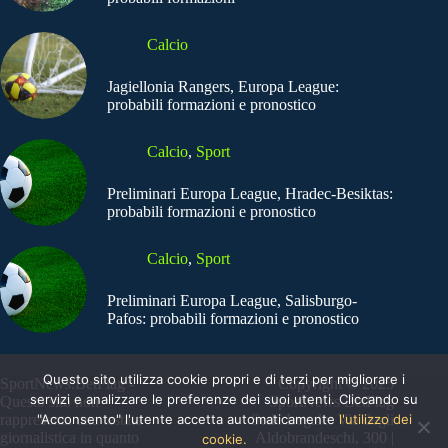
Calcio
Jagiellonia Rangers, Europa League:
probabili formazioni e pronostico
Calcio
,
Sport
Preliminari Europa League, Hradec-Besiktas:
probabili formazioni e pronostico
Calcio
,
Sport
Preliminari Europa League, Salisburgo-
Pafos: probabili formazioni e pronostico
Questo sito utilizza cookie propri e di terzi per migliorare i
SportNews.BetFlag -
Copyright © 2025
servizi e analizzare le preferenze dei suoi utenti. Cliccando su
Questo sito non
SportNews BetFlag
rappresenta una testata
"Acconsento" l'utente accetta automaticamente
Sede Legale: Via degli
l'utilizzo dei
giornalistica in quanto
Aldobrandeschi, 300 |
cookie.