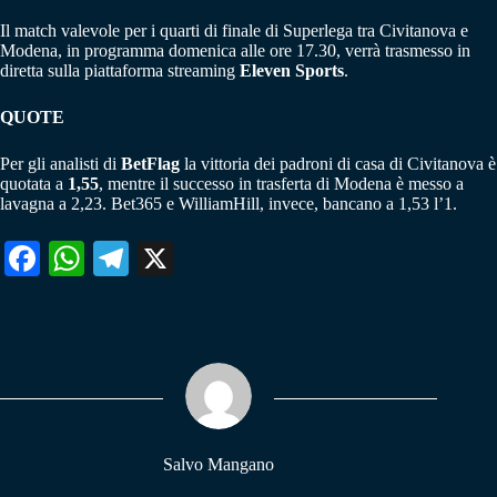
Il match valevole per i quarti di finale di Superlega tra Civitanova e
Modena, in programma domenica alle ore 17.30, verrà trasmesso in
diretta sulla piattaforma streaming
Eleven Sports
.
QUOTE
Per gli analisti di
BetFlag
la vittoria dei padroni di casa di Civitanova è
quotata a
1,55
, mentre il successo in trasferta di Modena è messo a
lavagna a 2,23. Bet365 e WilliamHill, invece, bancano a 1,53 l’1.
Fa
W
Te
X
ce
ha
le
bo
ts
gr
ok
A
a
pp
m
Salvo Mangano