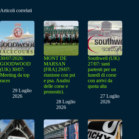
Articoli correlati
30/07/2026:
MONT DE
Southwell (UK)
GOODWOOD
MARSAN
27/07: tanti
(UK) 30/07:
[FRA] 29/07:
partenti per un
Meeting da top
riunione con psi
lunedì di corse
races
e psa. Analisi
con arrivi da
delle corse e
quota alta
29 Luglio
pronostici.
2026
27 Luglio
28 Luglio
2026
2026