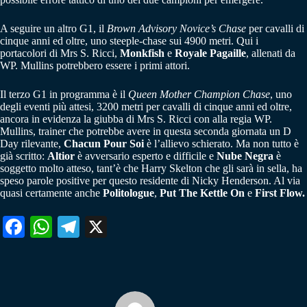
A seguire un altro G1, il
Brown Advisory Novice’s Chase
per cavalli di
cinque anni ed oltre, uno steeple-chase sui 4900 metri. Qui i
portacolori di Mrs S. Ricci,
Monkfish
e
Royale Pagaille
, allenati da
WP. Mullins potrebbero essere i primi attori.
Il terzo G1 in programma è il
Queen Mother Champion Chase
, uno
degli eventi più attesi, 3200 metri per cavalli di cinque anni ed oltre,
ancora in evidenza la giubba di Mrs S. Ricci con alla regia WP.
Mullins, trainer che potrebbe avere in questa seconda giornata un D
Day rilevante,
Chacun Pour Soi
è l’allievo schierato. Ma non tutto è
già scritto:
Altior
è avversario esperto e difficile e
Nube Negra
è
soggetto molto atteso, tant’è che Harry Skelton che gli sarà in sella, ha
speso parole positive per questo residente di Nicky Henderson. Al via
quasi certamente anche
Politologue
,
Put The Kettle On
e
First Flow.
Fa
W
Te
X
ce
ha
le
bo
ts
gr
ok
A
a