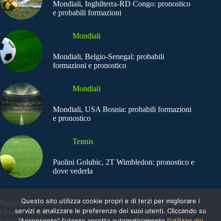
Mondiali, Inghilterra-RD Congo: pronostico
e probabili formazioni
Mondiali
Mondiali, Belgio-Senegal: probabili
formazioni e pronostico
Mondiali
Mondiali, USA Bosnia: probabili formazioni
e pronostico
Tennis
Paolini Golubic, 2T Wimbledon: pronostico e
dove vederla
Questo sito utilizza cookie propri e di terzi per migliorare i
SportNews.BetFlag -
Copyright © 2025
servizi e analizzare le preferenze dei suoi utenti. Cliccando su
Questo sito non
SportNews BetFlag
rappresenta una testata
"Acconsento" l'utente accetta automaticamente
Sede Legale: Via degli
l'utilizzo dei