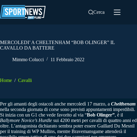
Salta
al
Cerca
contenuto
MERCOLEDI’ A CHELTENHAM “BOB OLINGER” IL
CAVALLO DA BATTERE
Mimmo Colucci
11 Febbraio 2022
Home
/
Cavalli
Per gli amanti degli ostacoli anche mercoledì 17 marzo, a
Chelthenam
nella seconda giornata di corse sono previsti appuntamenti imperdibili.
Si inizia con un G1 che vede favorito al via “
Bob Olinger”
, è il
Ballymore Novice’s Hurdle
sui 4200 metri per cavalli di quattro anni ed
oltre. L’antagonista dichiarato sembra poter essere Gaillard Du Mesnil
per il training di WP Mullins, mentre Bravemansgame attenderà il
possibile errore tattico di uno dei due campioni per emergere.