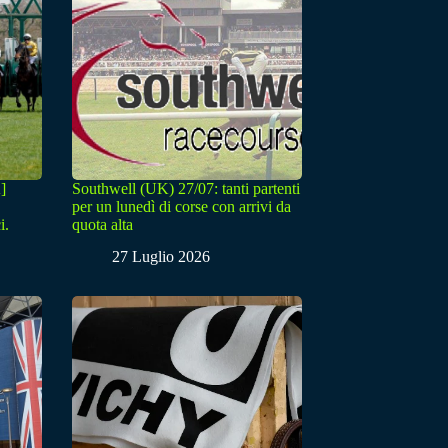
]
Southwell (UK) 27/07: tanti partenti
per un lunedì di corse con arrivi da
i.
quota alta
27 Luglio 2026