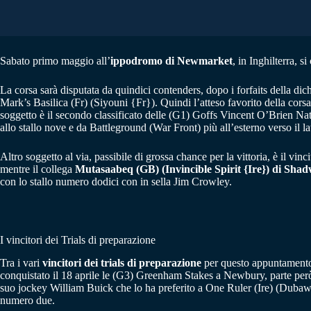
Sabato primo maggio all’
ippodromo di Newmarket
, in Inghilterra, si
La corsa sarà disputata da quindici contenders, dopo i forfaits della dichi
Mark’s Basilica (Fr) (Siyouni {Fr}). Quindi l’atteso favorito della cors
soggetto è il secondo classificato delle (G1) Goffs Vincent O’Brien Nat
allo stallo nove e da Battleground (War Front) più all’esterno verso il lat
Altro soggetto al via, passibile di grossa chance per la vittoria, è il v
mentre il collega
Mutasaabeq (GB) (Invincible Spirit {Ire}) di Shad
con lo stallo numero dodici con in sella Jim Crowley.
I vincitori dei Trials di preparazione
Tra i vari
vincitori dei trials di preparazione
per questo appuntamento
conquistato il 18 aprile le (G3) Greenham Stakes a Newbury, parte però c
suo jockey William Buick che lo ha preferito a One Ruler (Ire) (Dubawi {
numero due.