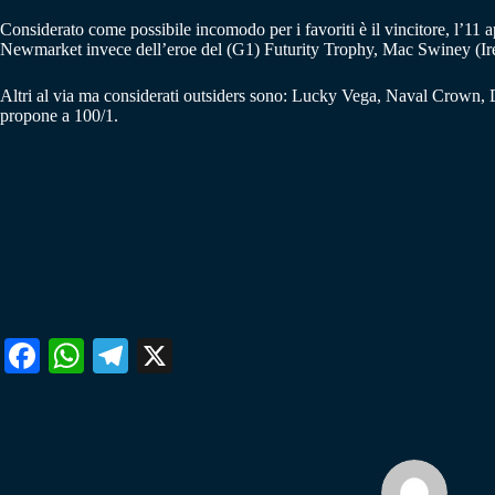
Considerato come possibile incomodo per i favoriti è il vincitore, l’11 
Newmarket invece dell’eroe del (G1) Futurity Trophy, Mac Swiney (Ire) 
Altri al via ma considerati outsiders sono: Lucky Vega, Naval Crown, D
propone a 100/1.
Fa
W
Te
X
ce
ha
le
bo
ts
gr
ok
A
a