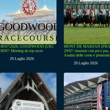
30/07/2026: GOODWOOD (UK)
MONT DE MARSAN [FRA
30/07: Meeting da top races
29/07: riunione con psi e psa.
Analisi delle corse e pronostic
29 Luglio 2026
28 Luglio 2026