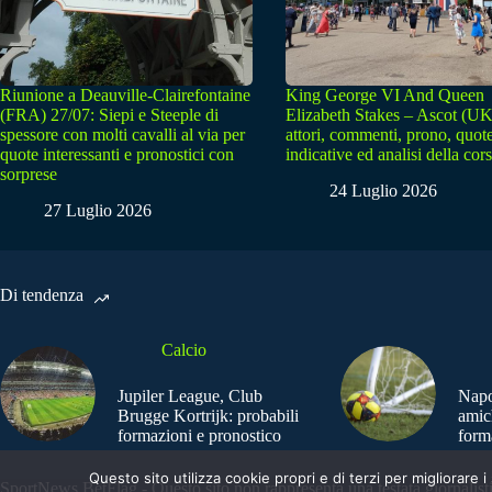
Riunione a Deauville-Clairefontaine
King George VI And Queen
(FRA) 27/07: Siepi e Steeple di
Elizabeth Stakes – Ascot (UK
spessore con molti cavalli al via per
attori, commenti, prono, quot
quote interessanti e pronostici con
indicative ed analisi della cor
sorprese
24 Luglio 2026
27 Luglio 2026
Di tendenza
Calcio
Jupiler League, Club
Napo
Brugge Kortrijk: probabili
amic
formazioni e pronostico
form
Questo sito utilizza cookie propri e di terzi per migliorar
SportNews.BetFlag - Questo sito non rappresenta una testata giornalist