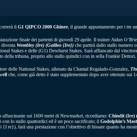
 correrà il
G1 QIPCO 2000 Ghinee
, il grande appuntamento per i tre a
arazione finale dei partenti di giovedì 29 aprile. Il trainer
Aidan O’Bri
a diventa
Wembley (Ire) (Galileo {Ire})
che partirà dallo stallo numero 
ional Stakes e delle (G1) Dewhurst Stakes. Sarà affiancato dal vincitor
o della tribuna, proprio allo stallo quindici con in sella Frankie Dettori.
incitore delle National Stakes, allenato da Chantal Regalado-Gonzalez,
Thu
well
che, come già detto è stato supplementato dopo aver ottenuto sui 140
 affascinante sui 1600 metri di Newmarket, ricordiamo:
Chindit (Ire)
on lo stallo quattordici ed è un poco sacrificato; il
Godolphin’s Maste
I re}), farà una prestazione con l’obiettivo di bissare quanto ha mostra