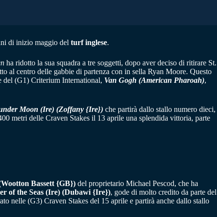
nni di inizio maggio del
turf inglese
.
en
ha ridotto la sua squadra a tre soggetti, dopo aver deciso di ritirare St.
otto al centro delle gabbie di partenza con in sella Ryan Moore. Questo
e del (G1) Criterium International,
Van Gogh (American Pharoah)
,
nder Moon (Ire) (Zoffany {Ire})
che partirà dallo stallo numero dieci,
0 metri delle Craven Stakes il 13 aprile una splendida vittoria, parte
 (Wootton Bassett {GB})
del proprietario Michael Pescod, che ha
r of the Seas (Ire) (Dubawi {Ire})
, gode di molto credito da parte del
to nelle (G3) Craven Stakes del 15 aprile e partirà anche dallo stallo