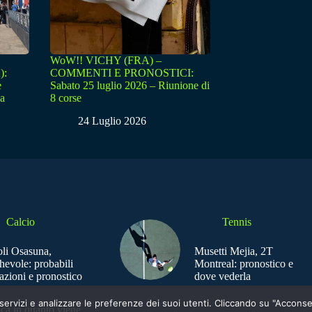
WoW!! VICHY (FRA) –
):
COMMENTI E PRONOSTICI:
e
Sabato 25 luglio 2026 – Riunione di
sa
8 corse
24 Luglio 2026
Calcio
Tennis
li Osasuna,
Musetti Mejia, 2T
hevole: probabili
Montreal: pronostico e
azioni e pronostico
dove vederla
e i servizi e analizzare le preferenze dei suoi utenti. Cliccando su "Acco
ica in quanto viene