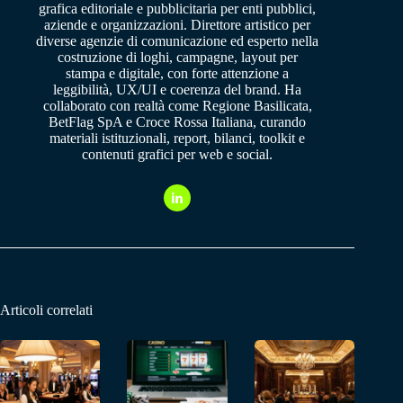
grafica editoriale e pubblicitaria per enti pubblici,
aziende e organizzazioni. Direttore artistico per
diverse agenzie di comunicazione ed esperto nella
costruzione di loghi, campagne, layout per
stampa e digitale, con forte attenzione a
leggibilità, UX/UI e coerenza del brand. Ha
collaborato con realtà come Regione Basilicata,
BetFlag SpA e Croce Rossa Italiana, curando
materiali istituzionali, report, bilanci, toolkit e
contenuti grafici per web e social.
Articoli correlati