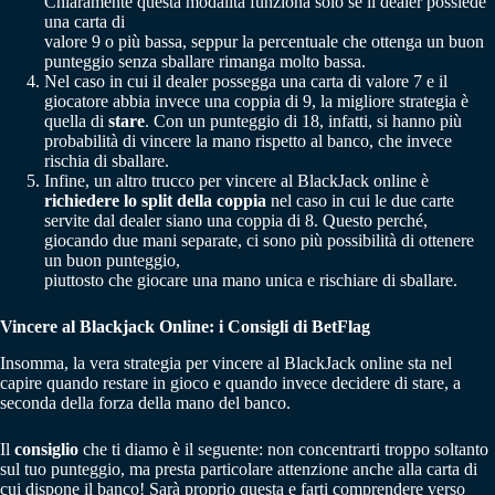
Chiaramente questa modalità funziona solo se il dealer possiede
una carta di
valore 9 o più bassa, seppur la percentuale che ottenga un buon
punteggio senza sballare rimanga molto bassa.
Nel caso in cui il dealer possegga una carta di valore 7 e il
giocatore abbia invece una coppia di 9, la migliore strategia è
quella di
stare
. Con un punteggio di 18, infatti, si hanno più
probabilità di vincere la mano rispetto al banco, che invece
rischia di sballare.
Infine, un altro trucco per vincere al BlackJack online è
richiedere lo split della coppia
nel caso in cui le due carte
servite dal dealer siano una coppia di 8. Questo perché,
giocando due mani separate, ci sono più possibilità di ottenere
un buon punteggio,
piuttosto che giocare una mano unica e rischiare di sballare.
Vincere al Blackjack Online: i Consigli di BetFlag
Insomma, la vera strategia per vincere al BlackJack online sta nel
capire quando restare in gioco e quando invece decidere di stare, a
seconda della forza della mano del banco.
Il
consiglio
che ti diamo è il seguente: non concentrarti troppo soltanto
sul tuo punteggio, ma presta particolare attenzione anche alla carta di
cui dispone il banco! Sarà proprio questa e farti comprendere verso