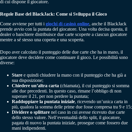
di cui dispone il giocatore.
Regole Base del BlackJack: Come si Sviluppa il Gioco
Come avviene per tutti i
giochi di casinò online
, anche il BlackJack
prende avvio con la puntata del giocatore. Una volta decisa questa, il
dealer o banchiere distribuisce due carte scoperte a ciascun giocatore
mentre a sé stesso una coperta e una scoperta.
Dopo aver calcolato il punteggio delle due carte che ha in mano, il
giocatore deve decidere come continuare il gioco. Le possibilità sono
diverse:
Stare
e quindi chiudere la mano con il punteggio che ha già a
sua disposizione;
Chiedere un’altra carta
(chiamata), il cui punteggio si somma
alle due precedenti. In questo caso, rimane l’obbligo di non
superare il 21, per non perdere la puntata;
Raddoppiare la puntata iniziale
, ricevendo un’unica carta in
più, qualora la somma delle prime due fosse compresa tra 9 e 15;
Dividere o splittare
nel caso in cui avesse ricevuto due carte
dello stesso valore. Nell’eventualità dello split, il giocatore,
pagata di nuovo la puntata iniziale, prosegue come fossero due
mani indipendenti.