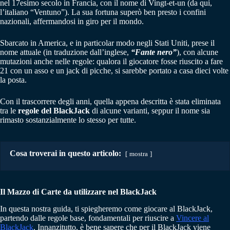
nel 17esimo secolo in Francia, con il nome di Vingt-et-un (da qui,
l’italiano “Ventuno”). La sua fortuna superò ben presto i confini
nazionali, affermandosi in giro per il mondo.
Sbarcato in America, e in particolar modo negli Stati Uniti, prese il
nome attuale (in traduzione dall’inglese,
“Fante nero”
), con alcune
mutazioni anche nelle regole: qualora il giocatore fosse riuscito a fare
21 con un asso e un jack di picche, si sarebbe portato a casa dieci volte
la posta.
Con il trascorrere degli anni, quella appena descritta è stata eliminata
tra le
regole del BlackJack
di alcune varianti, seppur il nome sia
rimasto sostanzialmente lo stesso per tutte.
Cosa troverai in questo articolo:
mostra
Il Mazzo di Carte da utilizzare nel BlackJack
In questa nostra guida, ti spiegheremo come giocare al BlackJack,
partendo dalle regole base, fondamentali per riuscire a
Vincere al
BlackJack
. Innanzitutto, è bene sapere che per il BlackJack viene