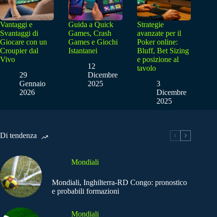
Vantaggi e
Guida a Quick
Strategie
Svantaggi di
Games, Crash
avanzate per il
Giocare con un
Games e Giochi
Poker online:
Croupier dal
Istantanei
Bluff, Bet Sizing
Vivo
e posizione al
12
tavolo
29
Dicembre
Gennaio
2025
3
2026
Dicembre
2025
Di tendenza
Mondiali
Mondiali, Inghilterra-RD Congo: pronostico
e probabili formazioni
Mondiali