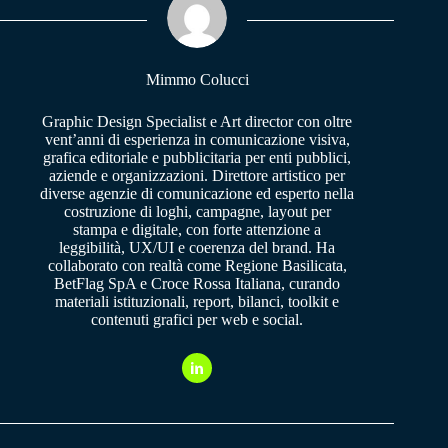
pp
m
Mimmo Colucci
Graphic Design Specialist e Art director con oltre
vent’anni di esperienza in comunicazione visiva,
grafica editoriale e pubblicitaria per enti pubblici,
aziende e organizzazioni. Direttore artistico per
diverse agenzie di comunicazione ed esperto nella
costruzione di loghi, campagne, layout per
stampa e digitale, con forte attenzione a
leggibilità, UX/UI e coerenza del brand. Ha
collaborato con realtà come Regione Basilicata,
BetFlag SpA e Croce Rossa Italiana, curando
materiali istituzionali, report, bilanci, toolkit e
contenuti grafici per web e social.