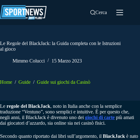
Salta
al
Cerca
contenuto
Le Regole del BlackJack: la Guida completa con le Istruzioni
al gioco
Mimmo Colucci
15 Marzo 2023
Home
/
Guide
/
Guide sui giochi da Casinò
Le
regole del BlackJack
, noto in Italia anche con la semplice
traduzione “Ventuno”, sono semplici e intuitive. È per questo che,
negli anni, il BlackJack è divenuto uno dei
giochi di carte
più amati
dai giocatori d’azzardo, sia online sia nei casinò fisici.
Secondo quanto riportato dai libri sull’argomento, il
BlackJack
è nato