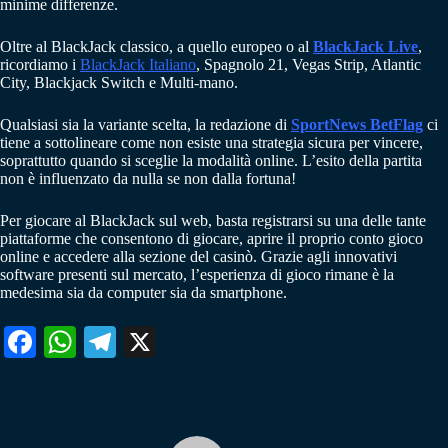
minime differenze.
Oltre al BlackJack classico, a quello europeo o al
BlackJack Live
,
ricordiamo i
BlackJack Italiano
, Spagnolo 21, Vegas Strip, Atlantic
City, Blackjack Switch e Multi-mano.
Qualsiasi sia la variante scelta, la redazione di
SportNews BetFlag
ci
tiene a sottolineare come non esiste una strategia sicura per vincere,
soprattutto quando si sceglie la modalità online. L’esito della partita
non è influenzato da nulla se non dalla fortuna!
Per giocare al BlackJack sul web, basta registrarsi su una delle tante
piattaforme che consentono di giocare, aprire il proprio conto gioco
online e accedere alla sezione del casinò. Grazie agli innovativi
software presenti sul mercato, l’esperienza di gioco rimane è la
medesima sia da computer sia da smartphone.
Fa
W
Te
X
ce
ha
le
bo
ts
gr
ok
A
a