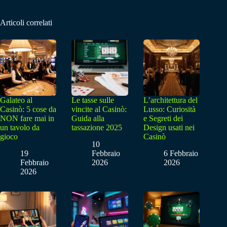
Articoli correlati
Galateo al
Le tasse sulle
L’architettura del
Casinò: 5 cose da
vincite al Casinò:
Lusso: Curiosità
NON fare mai in
Guida alla
e Segreti dei
un tavolo da
tassazione 2025
Design usati nei
gioco
Casinò
10
19
Febbraio
6 Febbraio
Febbraio
2026
2026
2026