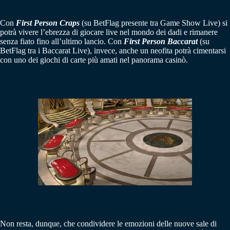
Con
First Person Craps
(su BetFlag presente tra Game Show Live) si
potrà vivere l’ebrezza di giocare live nel mondo dei dadi e rimanere
senza fiato fino all’ultimo lancio. Con
First Person Baccarat
(su
BetFlag tra i Baccarat Live), invece, anche un neofita potrà cimentarsi
con uno dei giochi di carte più amati nel panorama casinò.
Non resta, dunque, che condividere le emozioni delle nuove sale di