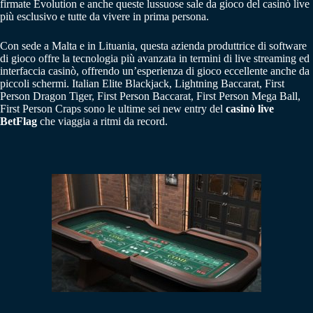
firmate Evolution e anche queste lussuose sale da gioco del casinò live
più esclusivo e tutte da vivere in prima persona.
Con sede a Malta e in Lituania, questa azienda produttrice di software
di gioco offre la tecnologia più avanzata in termini di live streaming ed
interfaccia casinò, offrendo un’esperienza di gioco eccellente anche da
piccoli schermi. Italian Elite Blackjack, Lightning Baccarat, First
Person Dragon Tiger, First Person Baccarat, First Person Mega Ball,
First Person Craps sono le ultime sei new entry del
casinò live
BetFlag
che viaggia a ritmi da record.