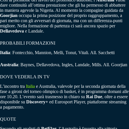
dare continuità all’ottima prestazione che gli ha permesso di abbattere
in maniera agevole la Nigeria. Al momento la compagine guidata da
Goorjian
occupa la prima posizione del proprio raggruppamento, a
pari merito con gli avversari di giornata, ma con un differenza-punti
migliore. Nella formazione di partenza ci sarà ancora spazio per
Dellavedova
e Landale.
PROBABILI FORMAZIONI
Italia
: Fontecchio, Mannion, Melli, Tonut, Vitali. All. Sacchetti
Australia
: Baynes, Dellavedova, Ingles, Landale, Mills. All. Goorjian
DOVE VEDERLA IN TV
L’incontro tra
Italia
e Australia, valevole per la seconda giornata della
fase a gironi del torneo olimpico di basket, è in programma domani alle
ore 10.20. L’evento sarà trasmesso in chiaro su
Rai Due
, oltre a essere
disponibile su
Discovery+
ed Eurosport Player, piattaforme streaming
a pagamento.
QUOTE
Secondo gli analisti di
BetFlag
, l’Australia è favorita alla vittoria