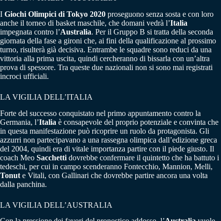
I
Giochi Olimpici di Tokyo 2020
proseguono senza sosta e con loro
anche il torneo di basket maschile, che domani vedrà l’
Italia
impegnata contro l’
Australia
. Per il Gruppo B si tratta della seconda
giornata della fase a gironi che, ai fini della qualificazione al prossimo
turno, risulterà già decisiva. Entrambe le squadre sono reduci da una
vittoria alla prima uscita, quindi cercheranno di bissarla con un’altra
prova di spessore. Tra queste due nazionali non si sono mai registrati
incroci ufficiali.
LA VIGILIA DELL’ITALIA
Forte del successo conquistato nel primo appuntamento contro la
Germania, l’
Italia
è consapevole del proprio potenziale e convinta che
in questa manifestazione può ricoprire un ruolo da protagonista. Gli
azzurri non partecipavano a una rassegna olimpica dall’edizione greca
del 2004, quindi era di vitale importanza partire con il piede giusto. Il
coach Meo
Sacchetti
dovrebbe confermare il quintetto che ha battuto i
tedeschi, per cui in campo scenderanno Fontecchio, Mannion, Melli,
Tonut
e Vitali, con Gallinari che dovrebbe partire ancora una volta
dalla panchina.
LA VIGILIA DELL’AUSTRALIA
Con la pressione dei favori del pronostico addosso, l’
Australia
vuole