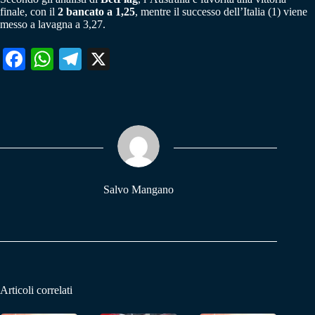
finale, con il
2 bancato a 1,25
, mentre il successo dell’Italia (1) viene
messo a lavagna a 3,27.
Fa
W
Te
X
ce
ha
le
bo
ts
gr
ok
A
a
pp
m
Salvo Mangano
Articoli correlati