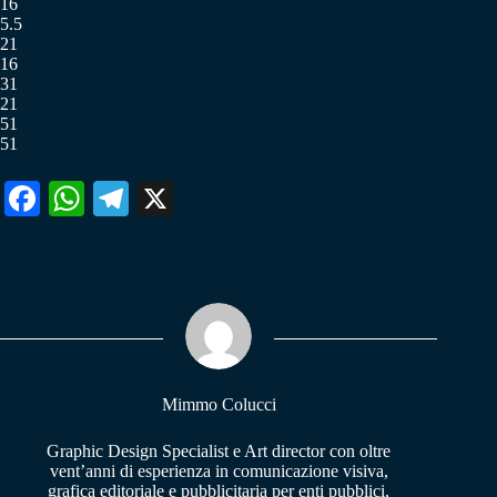
16
5.5
21
16
31
21
51
51
Fa
W
Te
X
ce
ha
le
bo
ts
gr
ok
A
a
pp
m
Mimmo Colucci
Graphic Design Specialist e Art director con oltre
vent’anni di esperienza in comunicazione visiva,
grafica editoriale e pubblicitaria per enti pubblici,