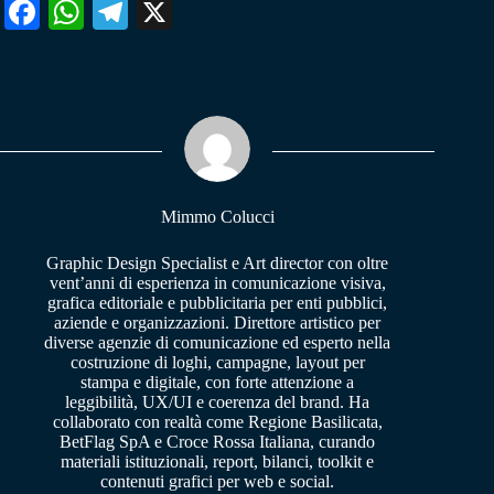
Fa
W
Te
X
ce
ha
le
bo
ts
gr
ok
A
a
pp
m
Mimmo Colucci
Graphic Design Specialist e Art director con oltre
vent’anni di esperienza in comunicazione visiva,
grafica editoriale e pubblicitaria per enti pubblici,
aziende e organizzazioni. Direttore artistico per
diverse agenzie di comunicazione ed esperto nella
costruzione di loghi, campagne, layout per
stampa e digitale, con forte attenzione a
leggibilità, UX/UI e coerenza del brand. Ha
collaborato con realtà come Regione Basilicata,
BetFlag SpA e Croce Rossa Italiana, curando
materiali istituzionali, report, bilanci, toolkit e
contenuti grafici per web e social.