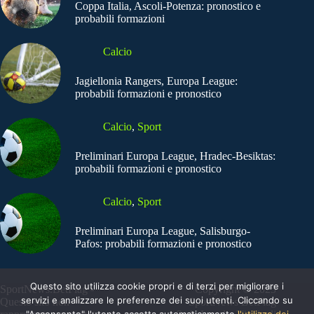
Coppa Italia, Ascoli-Potenza: pronostico e
probabili formazioni
Calcio
Jagiellonia Rangers, Europa League:
probabili formazioni e pronostico
Calcio
,
Sport
Preliminari Europa League, Hradec-Besiktas:
probabili formazioni e pronostico
Calcio
,
Sport
Preliminari Europa League, Salisburgo-
Pafos: probabili formazioni e pronostico
Questo sito utilizza cookie propri e di terzi per migliorare i
SportNews.BetFlag -
Copyright © 2025
servizi e analizzare le preferenze dei suoi utenti. Cliccando su
Questo sito non
SportNews BetFlag