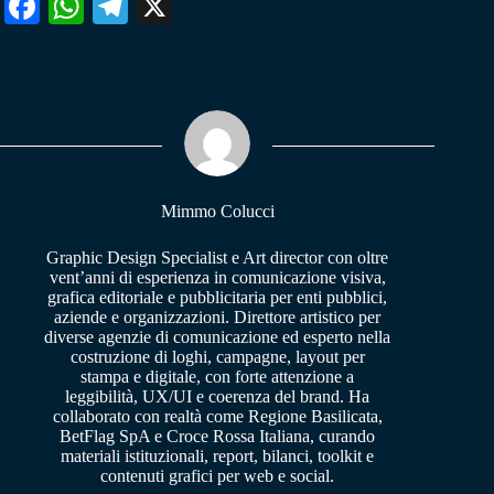
Fa
W
Te
X
ce
ha
le
bo
ts
gr
ok
A
a
pp
m
Mimmo Colucci
Graphic Design Specialist e Art director con oltre
vent’anni di esperienza in comunicazione visiva,
grafica editoriale e pubblicitaria per enti pubblici,
aziende e organizzazioni. Direttore artistico per
diverse agenzie di comunicazione ed esperto nella
costruzione di loghi, campagne, layout per
stampa e digitale, con forte attenzione a
leggibilità, UX/UI e coerenza del brand. Ha
collaborato con realtà come Regione Basilicata,
BetFlag SpA e Croce Rossa Italiana, curando
materiali istituzionali, report, bilanci, toolkit e
contenuti grafici per web e social.