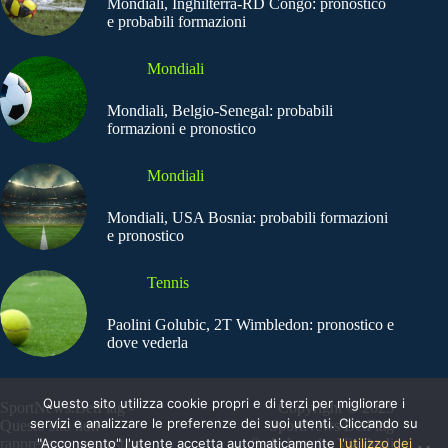
Mondiali, Inghilterra-RD Congo: pronostico
e probabili formazioni
Mondiali
Mondiali, Belgio-Senegal: probabili
formazioni e pronostico
Mondiali
Mondiali, USA Bosnia: probabili formazioni
e pronostico
Tennis
Paolini Golubic, 2T Wimbledon: pronostico e
dove vederla
Questo sito utilizza cookie propri e di terzi per migliorare i
SportNews.BetFlag -
Copyright © 2025
servizi e analizzare le preferenze dei suoi utenti. Cliccando su
Questo sito non
SportNews BetFlag
rappresenta una testata
"Acconsento" l'utente accetta automaticamente
Sede Legale: Via degli
l'utilizzo dei