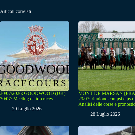
Articoli correlati
30/07/2026: GOODWOOD (UK)
MONT DE MARSAN [FRA
30/07: Meeting da top races
29/07: riunione con psi e psa.
Analisi delle corse e pronostic
29 Luglio 2026
28 Luglio 2026