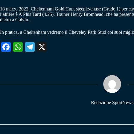
18 marzo 2022, Cheltenham Gold Cup, steeple-chase (Grade 1) per cavall
l’alfiere è A Plus Tard (4.25). Trainer Henry Bromhead, che ha presenta
dietro a Galvin.
In pratica, a Cheltenham vedremo il Cheveley Park Stud coi suoi migliori
Fa
W
Te
X
ce
ha
le
bo
ts
gr
ok
A
a
pp
m
Redazione SportNews