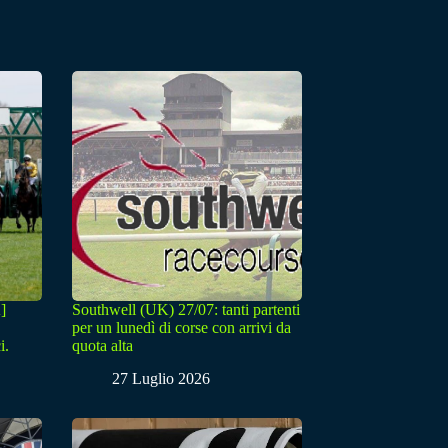
]
Southwell (UK) 27/07: tanti partenti
per un lunedì di corse con arrivi da
i.
quota alta
27 Luglio 2026