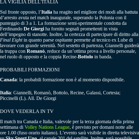
LA VIGILIA DELL’ITALIA
Sul fronte opposto, l’
Italia
ha reagito nel migliore dei modi alla battuta
d’arresto avuta nel match inaugurale, superando la Polonia con il
punteggio di 3 a 1. La formazione semi-sperimentale condotta da
Ferdinando
De Giorgi
ha fornito segnali promettenti in vista
dell’impegno di stanotte. Inoltre, la certezza di partecipare di diritto alla
Final Eight
in quanto paese ospitante permette al tecnico ex Lube di
lavorare con grande serenità. Nel sestetto di partenza, Giannelli guiderà
la truppa con
Romanò
, reduce da un’ottima prova a livello personale,
nel ruolo di opposto e la coppia Recine-
Bottolo
in banda.
PROBABILI FORMAZIONI
Canada
: la probabili formazione non è al momento disponibile.
Italia
: Giannelli, Romanò, Bottolo, Recine, Galassi, Cortesia;
Piccinelli (L). All. De Giorgi
DOVE VEDERLA IN TV
Il match tra Canada e Italia, valevole per la terza giornata della prima
settimana di
Volley Nations League
, è previsto per domani notte alle
ore 1.00 (fuso orario italiano). L’evento sarà visibile in diretta televisiva
su
Sky Sport Uno
, al canale 201 del satellite. Inoltre, sarà possibile