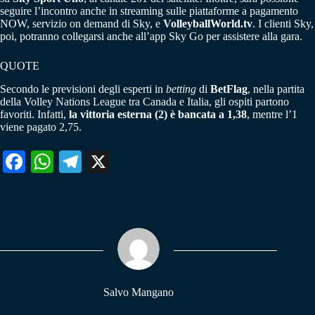
seguire l’incontro anche in streaming sulle piattaforme a pagamento
NOW, servizio on demand di Sky, e
VolleyballWorld.tv
. I clienti Sky,
poi, potranno collegarsi anche all’app Sky Go per assistere alla gara.
QUOTE
Secondo le previsioni degli esperti in
betting
di
BetFlag
, nella partita
della Volley Nations League tra Canada e Italia, gli ospiti partono
favoriti. Infatti,
la vittoria esterna (2) è bancata a 1,38
, mentre l’1
viene pagato 2,75.
Fa
W
Te
X
ce
ha
le
bo
ts
gr
ok
A
a
pp
m
Salvo Mangano