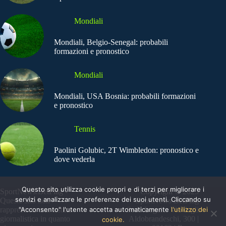
Mondiali
Mondiali, Belgio-Senegal: probabili
formazioni e pronostico
Mondiali
Mondiali, USA Bosnia: probabili formazioni
e pronostico
Tennis
Paolini Golubic, 2T Wimbledon: pronostico e
dove vederla
Questo sito utilizza cookie propri e di terzi per migliorare i
SportNews.BetFlag -
Copyright © 2025
servizi e analizzare le preferenze dei suoi utenti. Cliccando su
Questo sito non
SportNews BetFlag
"Acconsento" l'utente accetta automaticamente
l'utilizzo dei
rappresenta una testata
Sede Legale: Via degli
giornalistica in quanto
Aldobrandeschi, 300 |
cookie.