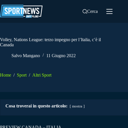
Salta
al
Cerca
contenuto
Volley, Nations League: terzo impegno per l’Italia, c’è il
Canada
Salvo Mangano
11 Giugno 2022
Home
/
Sport
/
Altri Sport
Cosa troverai in questo articolo:
mostra
PREVIEW CANADA – ITALIA