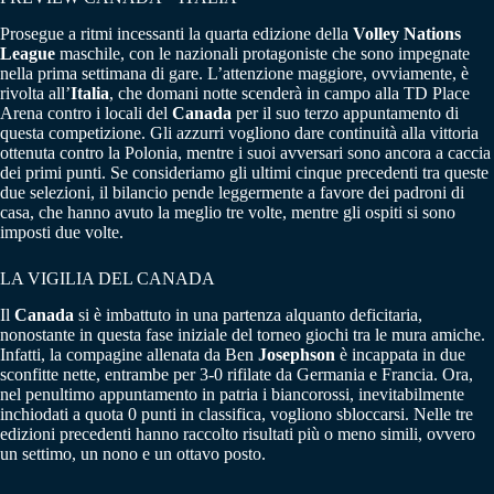
Prosegue a ritmi incessanti la quarta edizione della
Volley Nations
League
maschile, con le nazionali protagoniste che sono impegnate
nella prima settimana di gare. L’attenzione maggiore, ovviamente, è
rivolta all’
Italia
, che domani notte scenderà in campo alla TD Place
Arena contro i locali del
Canada
per il suo terzo appuntamento di
questa competizione. Gli azzurri vogliono dare continuità alla vittoria
ottenuta contro la Polonia, mentre i suoi avversari sono ancora a caccia
dei primi punti. Se consideriamo gli ultimi cinque precedenti tra queste
due selezioni, il bilancio pende leggermente a favore dei padroni di
casa, che hanno avuto la meglio tre volte, mentre gli ospiti si sono
imposti due volte.
LA VIGILIA DEL CANADA
Il
Canada
si è imbattuto in una partenza alquanto deficitaria,
nonostante in questa fase iniziale del torneo giochi tra le mura amiche.
Infatti, la compagine allenata da Ben
Josephson
è incappata in due
sconfitte nette, entrambe per 3-0 rifilate da Germania e Francia. Ora,
nel penultimo appuntamento in patria i biancorossi, inevitabilmente
inchiodati a quota 0 punti in classifica, vogliono sbloccarsi. Nelle tre
edizioni precedenti hanno raccolto risultati più o meno simili, ovvero
un settimo, un nono e un ottavo posto.