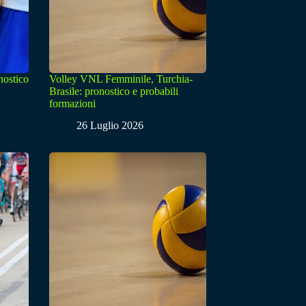
nostico
Volley VNL Femminile, Turchia-
Brasile: pronostico e probabili
formazioni
26 Luglio 2026