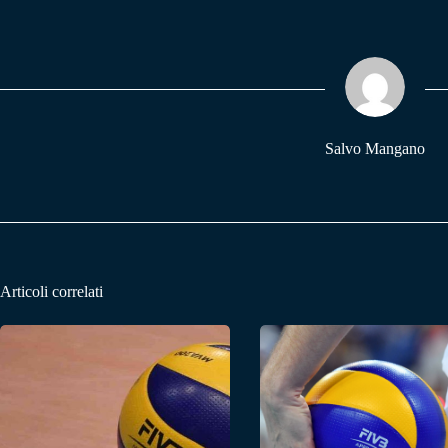
bo
ts
gr
ok
A
a
pp
m
Salvo Mangano
Articoli correlati