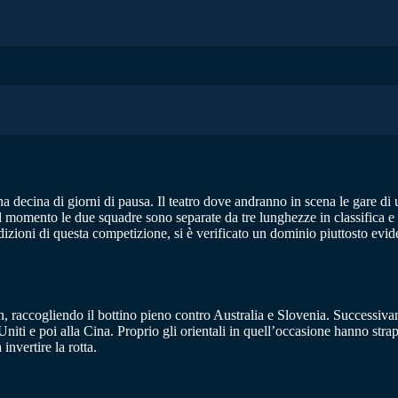
na decina di giorni di pausa. Il teatro dove andranno in scena le gare d
l momento le due squadre sono separate da tre lunghezze in classifica e
edizioni di questa competizione, si è verificato un dominio piuttosto evid
n, raccogliendo il bottino pieno contro Australia e Slovenia. Successiv
niti e poi alla Cina. Proprio gli orientali in quell’occasione hanno str
invertire la rotta.