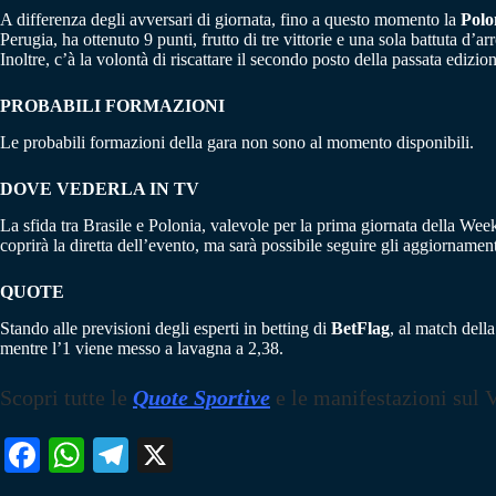
A differenza degli avversari di giornata, fino a questo momento la
Polo
Perugia, ha ottenuto 9 punti, frutto di tre vittorie e una sola battuta d’arr
Inoltre, c’à la volontà di riscattare il secondo posto della passata edizio
PROBABILI FORMAZIONI
Le probabili formazioni della gara non sono al momento disponibili.
DOVE VEDERLA IN TV
La sfida tra Brasile e Polonia, valevole per la prima giornata della Wee
coprirà la diretta dell’evento, ma sarà possibile seguire gli aggiornamenti
QUOTE
Stando alle previsioni degli esperti in betting di
BetFlag
, al match dell
mentre l’1 viene messo a lavagna a 2,38.
Scopri tutte le
Quote Sportive
e le manifestazioni sul 
Fa
W
Te
X
ce
ha
le