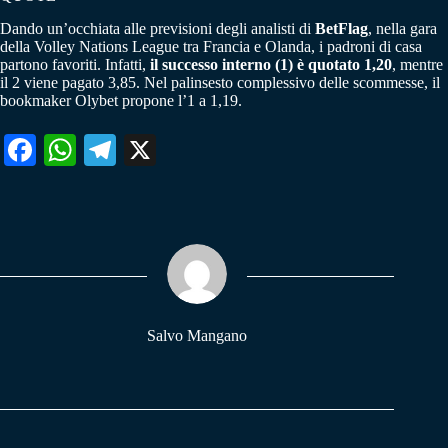
Dando un’occhiata alle previsioni degli analisti di
BetFlag
, nella gara
della Volley Nations League tra Francia e Olanda, i padroni di casa
partono favoriti. Infatti,
il successo interno (1) è quotato 1,20
, mentre
il 2 viene pagato 3,85. Nel palinsesto complessivo delle scommesse, il
bookmaker Olybet propone l’1 a 1,19.
Fa
W
Te
X
ce
ha
le
bo
ts
gr
ok
A
a
pp
m
Salvo Mangano