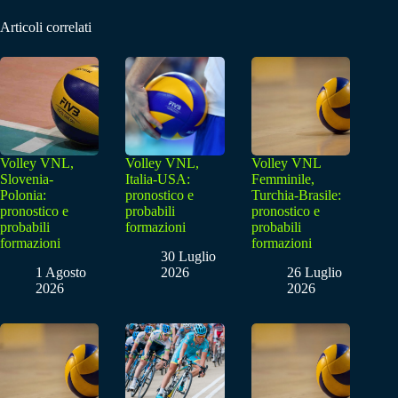
Articoli correlati
Volley VNL,
Volley VNL,
Volley VNL
Slovenia-
Italia-USA:
Femminile,
Polonia:
pronostico e
Turchia-Brasile:
pronostico e
probabili
pronostico e
probabili
formazioni
probabili
formazioni
formazioni
30 Luglio
1 Agosto
2026
26 Luglio
2026
2026