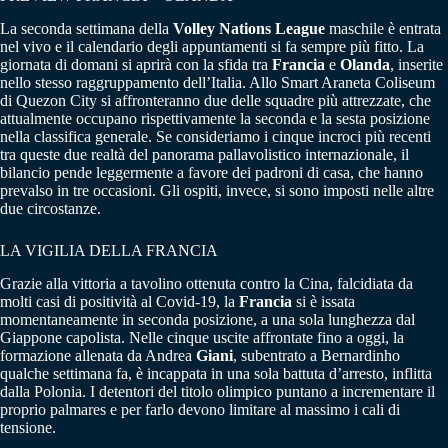
La seconda settimana della
Volley Nations League
maschile è entrata
nel vivo e il calendario degli appuntamenti si fa sempre più fitto. La
giornata di domani si aprirà con la sfida tra
Francia
e
Olanda
, inserite
nello stesso raggruppamento dell’Italia. Allo Smart Araneta Coliseum
di Quezon City si affronteranno due delle squadre più attrezzate, che
attualmente occupano rispettivamente la seconda e la sesta posizione
nella classifica generale. Se consideriamo i cinque incroci più recenti
tra queste due realtà del panorama pallavolistico internazionale, il
bilancio pende leggermente a favore dei padroni di casa, che hanno
prevalso in tre occasioni. Gli ospiti, invece, si sono imposti nelle altre
due circostanze.
LA VIGILIA DELLA FRANCIA
Grazie alla vittoria a tavolino ottenuta contro la Cina, falcidiata da
molti casi di positività al Covid-19, la
Francia
si è issata
momentaneamente in seconda posizione, a una sola lunghezza dal
Giappone capolista. Nelle cinque uscite affrontate fino a oggi, la
formazione allenata da Andrea
Giani
, subentrato a Bernardinho
qualche settimana fa, è incappata in una sola battuta d’arresto, inflitta
dalla Polonia. I detentori del titolo olimpico puntano a incrementare il
proprio palmares e per farlo devono limitare al massimo i cali di
tensione.