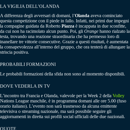
LA VIGILIA DELL’OLANDA
A differenza degli avversari di domani, l’
Olanda
aveva cominciato
questa competizione con il piede in fallo. Infatti, nei primi due impegni
la compagine guidata da Roberto
Piazza
è incappata in due sconfitte,
da cui non ha racimolato alcun punto. Poi, gli
Orange
hanno rialzato la
testa, trovando una reazione straordinaria che ha permesso loro di
inanellare tre vittorie consecutive. Grazie a questi risultati, è aumentata
la consapevolezza all’interno del gruppo, che ora tenterà di allungare la
striscia positiva.
PROBABILI FORMAZIONI
Le probabili formazioni della sfida non sono al momento disponibili.
DOVE VEDERLA IN TV
L’incontro tra Francia e Olanda, valevole per la Week 2 della
Volley
Nations League maschile, è in programma domani alle ore 5.00 (fuso
orario italiano). L’evento non sarà trasmesso da alcuna emittente
televisiva o streaming nazionale, ma sarà possibile seguire gli
aggiornamenti in diretta sui profili social ufficiali delle due nazionali.
QUOTE