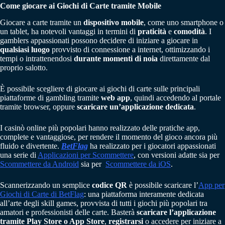
Come giocare ai Giochi di Carte tramite Mobile
Giocare a carte tramite un
dispositivo mobile
, come uno smartphone o
un tablet, ha notevoli vantaggi in termini di
praticità
e
comodità
. I
gamblers appassionati possono decidere di iniziare a giocare in
qualsiasi luogo
provvisto di connessione a internet, ottimizzando i
tempi o intrattenendosi
durante momenti di noia
direttamente dal
proprio salotto.
È possibile scegliere di giocare ai giochi di carte sulle principali
piattaforme di gambling tramite
web app
, quindi accedendo al portale
tramite browser, oppure
scaricare un’applicazione dedicata
.
I casinò online più popolari hanno realizzato delle pratiche app,
complete e vantaggiose, per rendere il momento del gioco ancora più
fluido e divertente.
BetFlag
ha realizzato per i giocatori appassionati
una serie di
Applicazioni per Scommettere
, con versioni adatte sia per
Scommettere da Android
sia per
Scommettere da iOS
.
Scannerizzando un semplice
codice QR
è possibile scaricare l’
App per
Giochi di Carte di BetFlag
: una piattaforma interamente dedicata
all’arte degli skill games, provvista di tutti i giochi più popolari tra
amatori e professionisti delle carte. Basterà
scaricare l’applicazione
tramite Play Store o App Store
,
registrarsi
o accedere per iniziare a