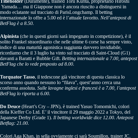
Titleholder
(Duramente), trained Toru Kurita, proprietario Hiroshi
Yamada… ma il Giappone non è ancora riuscito a distinguersi in
modo eclatante sul tracciato di ParisLongchamp. Il betting
internazionale lo offre a 5.00 ed è l’attuale favorito.
Nell’antepost di
BetFlag è a 8.50.
Alpinista
(che in questi giorni sarà impegnato in competizione), è il
solito Frankel straordinario che nelle ultime 6 corse ha sempre vinto,
indice di una maturità agonistica raggiunta davvero invidiabile,
ricordiamo che il 3 luglio ha vinto sul tracciato di Saint-Cloud (G1)
davanti a Baratti e Bubble Gift.
Betting internazionale a 7.00, antepost
BetFlag che lo vede proposto ad 8.00.
Torquator Tasso
, il tedescone già vincitore di questa classica lo
scorso anno quando nessuno lo “filava”, quest’anno cerca una
conferma assoluta.
Sulle lavagne inglesi e francesi è a 7.00, l’antepost
BetFlag lo riporta a 6.00.
Do Deuce
(Heart’s Cry – JPN), è trained Yasuo Tomomichi, colori
della Kieffer Co Ltd. E’ il vincitore il 29 maggio 2022 a Tokyo, del
Japanese Derby (Grade 1).
Il betting worldwide dice 12.00. Antepost
Betflag: 21.00.
Colori Aga Khan, in sella ovviamente ci sarà Soumillon, trainer JC.