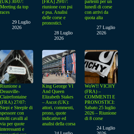
(UK) 30/07:
[FRA] 29/07:
partenti per un
Meeting da top
riunione con psi
lunedì di corse
races
e psa. Analisi
con arrivi da
delle corse e
quota alta
29 Luglio
pronostici.
2026
27 Luglio
28 Luglio
2026
2026
Riunione a
King George VI
WoW!! VICHY
Deauville-
And Queen
(FRA) –
Clairefontaine
Elizabeth Stakes
COMMENTI E
(FRA) 27/07:
– Ascot (UK):
PRONOSTICI:
Siepi e Steeple di
attori, commenti,
Sabato 25 luglio
spessore con
prono, quote
2026 – Riunione
molti cavalli al
indicative ed
di 8 corse
via per quote
analisi della corsa
24 Luglio
interessanti e
24 Luglio
2026