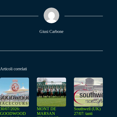
ok
A
a
pp
m
Giusi Carbone
Articoli correlati
30/07/2026:
MONT DE
Southwell (UK)
GOODWOOD
MARSAN
27/07: tanti