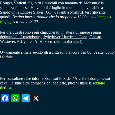
Rouget,
Vadeni
, figlio di Churchill con mamma da Monsun è la
speranza francese. Ha vinto il 2 luglio in modo inequivocabile a
Sandown le Eclipse Stakes (G1), davanti a Mishriff, test rilevante
quindi.
Betting internazionale che lo propone a 12.00 e nell’
antepost
Betflag
si trova a 23.00.
Per ora questi sono i più chiaccherati, in attesa di sapere i piani
definitivi di: Luxembourg, Pyledriver, Hurricane Lane, Onesto,
Westover, Adayar ed Al Hakeem (altri molto attesi).
Ovviamente a metà agosto gli iscritti sono ancora ben 86. Si attendono
i forfaits.
Per consultare altre informazioni sul Prix de l’ Arc De Triomphe, sui
cavalli e sulle altre competizioni dedicate, puoi visitare la
sezione
dedicata.
Fa
W
Te
X
ce
ha
le
bo
ts
gr