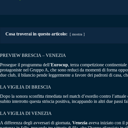
Cosa troverai in questo articolo:
mostra
PREVIEW BRESCIA – VENEZIA
Prosegue il programma dell’
Eurocup
, terza competizione continentale
protagoniste nel Gruppo A, che sono reduci da momenti di forma opposti.
due club, il bilancio pende leggermente a favore dei padroni di casa, che
LA VIGILIA DI BRESCIA
Dopo la sonora sconfitta rimediata nel match d’esordio contro l’attuale 
subito interrotto questa striscia positiva, incappando in altri due passi
LA VIGILIA DI VENEZIA
A differenza degli avversari di giornata,
Venezia
aveva iniziato con il 
partenza in fallo, trovando tre vittorie di fila, che l’hanno rilanciata in