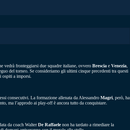
che vedrà fronteggiarsi due squadre italiane, ovvero
Brescia
e
Venezia
,
eguo del torneo. Se consideriamo gli ultimi cinque precedenti tra questi
 ospiti a imporsi.
ccessi consecutivi. La formazione allenata da Alessandro
Magri
, però, ha
ento, ma l’approdo ai play-off è ancora tutto da conquistare.
idata da coach Walter
De Raffaele
non ha tardato a rimediare la
o di domani arriveranno con il morale alle stelle.