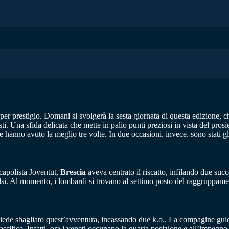
 per prestigio. Domani si svolgerà la sesta giornata di questa edizione, 
 Una sfida delicata che mette in palio punti preziosi in vista del prosi
 hanno avuto la meglio tre volte. In due occasioni, invece, sono stati gli
capolista Joventut,
Brescia
aveva centrato il riscatto, infilando due su
 falsi. Al momento, i lombardi si trovano al settimo posto del raggruppam
piede sbagliato quest’avventura, incassando due k.o.. La compagine gu
 classifica. Infatti, ora i veneti occupano la quarta posizione e all’impegn