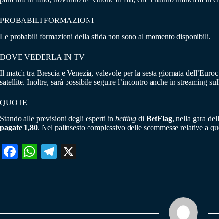
PROBABILI FORMAZIONI
Le probabili formazioni della sfida non sono al momento disponibili.
DOVE VEDERLA IN TV
Il match tra Brescia e Venezia, valevole per la sesta giornata dell’Euro
satellite. Inoltre, sarà possibile seguire l’incontro anche in streaming su
QUOTE
Stando alle previsioni degli esperti in
betting
di
BetFlag
, nella gara de
pagate 1,80
. Nel palinsesto complessivo delle scommesse relative a que
Fa
W
Te
X
ce
ha
le
bo
ts
gr
ok
A
a
pp
m