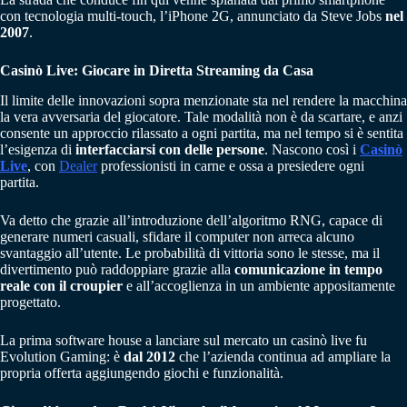
con tecnologia multi-touch, l’iPhone 2G, annunciato da Steve Jobs
nel
2007
.
Casinò Live: Giocare in Diretta Streaming da Casa
Il limite delle innovazioni sopra menzionate sta nel rendere la macchina
la vera avversaria del giocatore. Tale modalità non è da scartare, e anzi
consente un approccio rilassato a ogni partita, ma nel tempo si è sentita
l’esigenza di
interfacciarsi con delle persone
. Nascono così i
Casinò
Live
, con
Dealer
professionisti in carne e ossa a presiedere ogni
partita.
Va detto che grazie all’introduzione dell’algoritmo RNG, capace di
generare numeri casuali, sfidare il computer non arreca alcuno
svantaggio all’utente. Le probabilità di vittoria sono le stesse, ma il
divertimento può raddoppiare grazie alla
comunicazione in tempo
reale con il croupier
e all’accoglienza in un ambiente appositamente
progettato.
La prima software house a lanciare sul mercato un casinò live fu
Evolution Gaming: è
dal
2012
che
l’azienda continua ad ampliare la
propria offerta aggiungendo giochi e funzionalità.