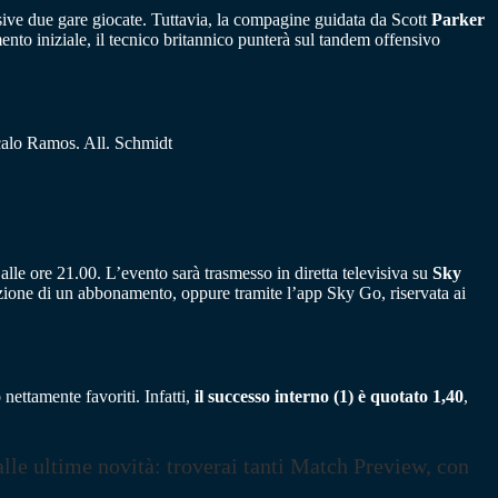
sive due gare giocate. Tuttavia, la compagine guidata da Scott
Parker
ento iniziale, il tecnico britannico punterà sul tandem offensivo
çalo Ramos. All. Schmidt
e ore 21.00. L’evento sarà trasmesso in diretta televisiva su
Sky
crizione di un abbonamento, oppure tramite l’app Sky Go, riservata ai
nettamente favoriti. Infatti,
il successo interno (1) è quotato 1,40
,
lle ultime novità: troverai tanti Match Preview, con