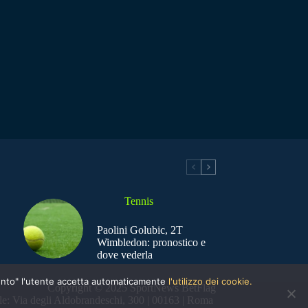
Tennis
Paolini Golubic, 2T
Wimbledon: pronostico e
dove vederla
nsento" l'utente accetta automaticamente
l'utilizzo dei cookie.
Copyright © 2025 SportNews BetFlag
e: Via degli Aldobrandeschi, 300 | 00163 | Roma