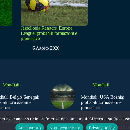
Jagiellonia Rangers, Europa
League: probabili formazioni e
pronostico
6 Agosto 2026
Mondiali
Mondiali
iali, Belgio-Senegal:
Mondiali, USA Bosnia:
abili formazioni e
probabili formazioni e
ostico
pronostico
e i servizi e analizzare le preferenze dei suoi utenti. Cliccando su "Acco
ica in quanto viene
Sede Legal
Acconsento
Non acconsento
Privacy policy