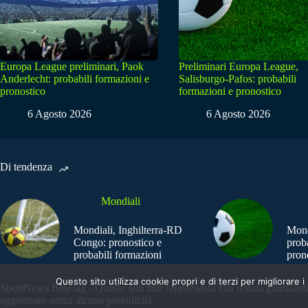
Europa League preliminari, Paok
Preliminari Europa League,
Anderlecht: probabili formazioni e
Salisburgo-Pafos: probabili
pronostico
formazioni e pronostico
6 Agosto 2026
6 Agosto 2026
Di tendenza
Mondiali
Mondiali, Inghilterra-RD
Mond
Congo: pronostico e
prob
probabili formazioni
pron
Questo sito utilizza cookie propri e di terzi per migliorar
SportNews.BetFlag - Questo sito non rappresenta una testata giornalist
aggiornato senza alcuna periodicità