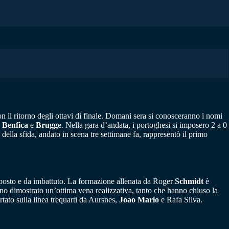
on il ritorno degli ottavi di finale. Domani sera si conosceranno i nomi
a
Benfica
e
Brugge
. Nella gara d’andata, i portoghesi si imposero 2 a 0
 della sfida, andato in scena tre settimane fa, rappresentò il primo
 posto e da imbattuto. La formazione allenata da Roger
Schmidt
è
anno dimostrato un’ottima vena realizzativa, tanto che hanno chiuso la
ato sulla linea trequarti da Aursnes,
Joao Mario
e Rafa Silva.