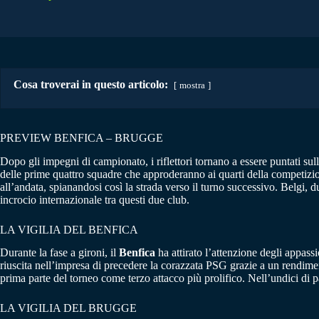
Cosa troverai in questo articolo:
mostra
PREVIEW BENFICA – BRUGGE
Dopo gli impegni di campionato, i riflettori tornano a essere puntati sul
delle prime quattro squadre che approderanno ai quarti della competizion
all’andata, spianandosi così la strada verso il turno successivo. Belgi, d
incrocio internazionale tra questi due club.
LA VIGILIA DEL BENFICA
Durante la fase a gironi, il
Benfica
ha attirato l’attenzione degli appas
riuscita nell’impresa di precedere la corazzata PSG grazie a un rendiment
prima parte del torneo come terzo attacco più prolifico. Nell’undici di
LA VIGILIA DEL BRUGGE