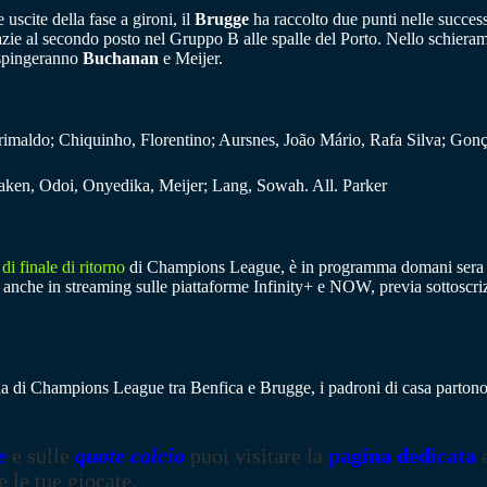
uscite della fase a gironi, il
Brugge
ha raccolto due punti nelle succes
azie al secondo posto nel Gruppo B alle spalle del Porto. Nello schieram
 spingeranno
Buchanan
e Meijer.
imaldo; Chiquinho, Florentino; Aursnes, João Mário, Rafa Silva; Gon
ken, Odoi, Onyedika, Meijer; Lang, Sowah. All. Parker
 di finale di ritorno
di Champions League, è in programma domani sera all
match anche in streaming sulle piattaforme Infinity+ e NOW, previa sottos
ida di Champions League tra Benfica e Brugge, i padroni di casa partono 
e
e sulle
quote calcio
puoi visitare la
pagina dedicata
a
e le tue giocate.