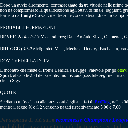
Dopo un avvio dirompente, contrassegnato da tre vittorie nelle prime tre 
non ha compromesso la qualificazione agli ottavi di finale, raggiunti gr
formato da
Lang
e Sowah, mentre sulle corsie laterali di centrocampo
PROBABILI FORMAZIONI
BENFICA
(4-2-3-1): Vlachodimos; Bah, António Silva, Otamendi, Gr
BRUGGE
(3-5-2): Mignolet; Mata, Mechele, Hendry; Buchanan, Vana
DOVE VEDERLA IN TV
L’incontro che mette di fronte Benfica e Brugge, valevole per gli
ottavi
Sport
, al canale 253 del satellite. Inoltre, sarà possibile seguire il 
clienti Sky.
QUOTE
Se diamo un’occhiata alle previsioni degli analisti di
BetFlag
, nella sf
mentre il segno X e il 2 vengono pagati rispettivamente 5,00 e 7,60.
Per saperne di più sulle
scommesse Champions Leagu
probabili formazioni e tutto ciò che ti serve per studiar