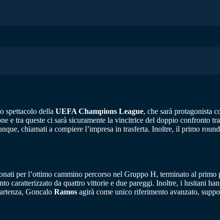
lo spettacolo della
UEFA Champions League
, che sarà protagonista c
e e tra queste ci sarà sicuramente la vincitrice del doppio confronto tr
unque, chiamati a compiere l’impresa in trasferta. Inoltre, il primo round
sionati per l’ottimo cammino percorso nel Gruppo H, terminato al primo
o caratterizzato da quattro vittorie e due pareggi. Inoltre, i lusitani h
 partenza, Goncalo
Ramos
agirà come unico riferimento avanzato, support