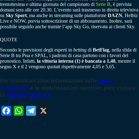
trentottesima e ultima giornata del campionato di
Serie B
, è prevista
domani sera alle ore 20.30. L’evento sarà trasmesso in diretta televisiva
su
Sky Sport
, ma anche in streaming sulle piattaforme
DAZN
, Helbiz
Live e NOW, previa sottoscrizione di un abbonamento. Inoltre, sarà
possibile seguirlo anche tramite l’app Sky Go, riservata ai clienti Sky.
QUOTE
Secondo le previsioni degli esperti in
betting
di
BetFlag
, nella sfida di
Serie B tra Pisa e SPAL, i padroni di casa partono con i favori del
pronostico. Infatti,
la vittoria interna (1) è bancata a 1,48
, mentre il
segno X e il 2 vengono quotati rispettivamente 4,05 e 5,65.
Per consultare altre informazioni sulle
quote
scommesse
e le manifestazioni sportive, puoi visitare
la
sezione dedicata
Fa
W
Te
X
ce
ha
le
bo
ts
gr