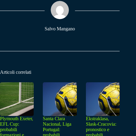
ok
A
a
pp
m
Salvo Mangano
Articoli correlati
Plymouth Exeter,
Santa Clara
Ekstraklasa,
EFL Cup:
Nacional, Liga
Slask-Cracovia:
probabili
Portugal:
pronostico e
formazioni e
probabili
probabili