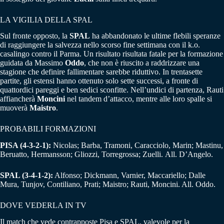
LA VIGILIA DELLA SPAL
Sul fronte opposto, la
SPAL
ha abbandonato le ultime flebili speranze
di raggiungere la salvezza nello scorso fine settimana con il k.o.
casalingo contro il Parma. Un risultato risultata fatale per la formazione
guidata da Massimo
Oddo
, che non è riuscito a raddrizzare una
stagione che definire fallimentare sarebbe riduttivo. In trentasette
partite, gli estensi hanno ottenuto solo sette successi, a fronte di
quattordici pareggi e ben sedici sconfitte. Nell’undici di partenza, Rauti
affiancherà
Moncini
nel tandem d’attacco, mentre alle loro spalle si
muoverà
Maistro
.
PROBABILI FORMAZIONI
PISA (4-3-2-1):
Nicolas; Barba, Tramoni, Caracciolo, Marin; Mastinu,
Beruatto, Hermansson; Gliozzi, Torregrossa; Zuelli. All. D’Angelo.
SPAL (3-4-1-2):
Alfonso; Dickmann, Varnier, Maccariello; Dalle
Mura, Tunjov, Contiliano, Prati; Maistro; Rauti, Moncini. All. Oddo.
DOVE VEDERLA IN TV
Il match che vede contrapposte Pisa e SPAL, valevole per la