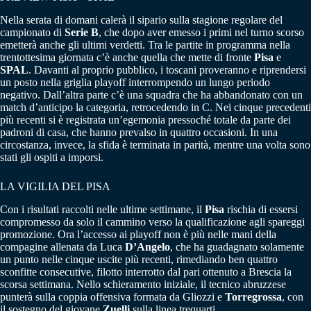
Nella serata di domani calerà il sipario sulla stagione regolare del
campionato di
Serie B
, che dopo aver emesso i primi nel turno scorso
emetterà anche gli ultimi verdetti. Tra le partite in programma nella
trentottesima giornata c’è anche quella che mette di fronte
Pisa
e
SPAL
. Davanti al proprio pubblico, i toscani proveranno e riprendersi
un posto nella griglia playoff interrompendo un lungo periodo
negativo. Dall’altra parte c’è una squadra che ha abbandonato con un
match d’anticipo la categoria, retrocedendo in C. Nei cinque precedenti
più recenti si è registrata un’egemonia pressoché totale da parte dei
padroni di casa, che hanno prevalso in quattro occasioni. In una
circostanza, invece, la sfida è terminata in parità, mentre una volta sono
stati gli ospiti a imporsi.
LA VIGILIA DEL PISA
Con i risultati raccolti nelle ultime settimane, il
Pisa
rischia di essersi
compromesso da solo il cammino verso la qualificazione agli spareggi
promozione. Ora l’accesso ai playoff non è più nelle mani della
compagine allenata da Luca
D’Angelo
, che ha guadagnato solamente
un punto nelle cinque uscite più recenti, rimediando ben quattro
sconfitte consecutive, filotto interrotto dal pari ottenuto a Brescia la
scorsa settimana. Nello schieramento iniziale, il tecnico abruzzese
punterà sulla coppia offensiva formata da Gliozzi e
Torregrossa
, con
il sostegno del giovane
Zuelli
sulla linea trequarti.