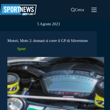
Salta
al
Cerca
contenuto
5 Agosto 2023
Motori, Moto 2: domani si corre il GP di Silverstone
Sport