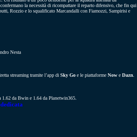
i confermano la necessità di ricompattare il reparto difensivo, che fin qui
butti, Rozzio e lo squalificato Marcandalli con Fiamozzi, Sampirisi e
andro Nesta
iretta streaming tramite l’app di
Sky Go
e le piattaforme
Now
e
Dazn
.
e a 1.62 da Bwin e 1.64 da Planetwin365.
 dedicata