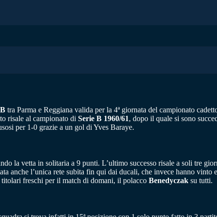
 B
tra Parma e Reggiana valida per la 4ª giornata del campionato cadetto
to risale al campionato di
Serie B 1960/61
, dopo il quale si sono succed
usosi per 1-0 grazie a un gol di Yves Baraye.
do la vetta in solitaria a 9 punti. L’ultimo successo risale a soli tre gi
ata anche l’unica rete subita fin qui dai ducali, che invece hanno vinto 
titolari freschi per il match di domani, il polacco
Benedyczak
su tutti.
squadra si trova infatti in 15ª posizione con 1 solo punto fatto in 3 parti