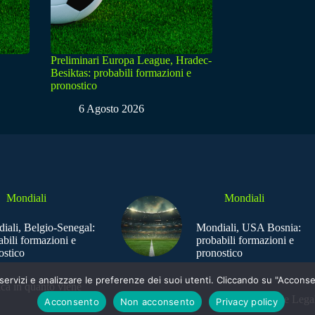
Preliminari Europa League, Hradec-
Besiktas: probabili formazioni e
pronostico
6 Agosto 2026
Mondiali
Mondiali
iali, Belgio-Senegal:
Mondiali, USA Bosnia:
abili formazioni e
probabili formazioni e
ostico
pronostico
e i servizi e analizzare le preferenze dei suoi utenti. Cliccando su "Acco
ica in quanto viene
Sede Legal
Acconsento
Non acconsento
Privacy policy