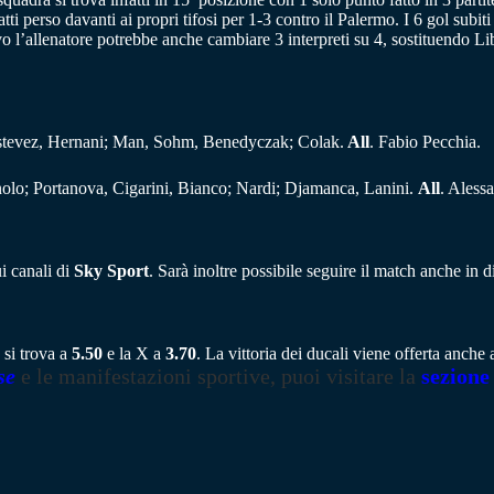
tti perso davanti ai propri tifosi per 1-3 contro il Palermo. I 6 gol subit
o l’allenatore potrebbe anche cambiare 3 interpreti su 4, sostituendo Li
Estevez, Hernani; Man, Sohm, Benedyczak; Colak.
All
. Fabio Pecchia.
nolo; Portanova, Cigarini, Bianco; Nardi; Djamanca, Lanini.
All
. Aless
i canali di
Sky Sport
. Sarà inoltre possibile seguire il match anche in d
 si trova a
5.50
e la X a
3.70
. La vittoria dei ducali viene offerta anch
se
e le manifestazioni sportive, puoi visitare la
sezione