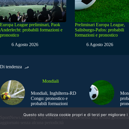
Europa League preliminari, Paok
Preliminari Europa League,
Anderlecht: probabili formazioni e
Salisburgo-Pafos: probabili
pronostico
formazioni e pronostico
6 Agosto 2026
6 Agosto 2026
Di tendenza
Mondiali
Mondiali, Inghilterra-RD
Mond
Congo: pronostico e
prob
probabili formazioni
pron
Questo sito utilizza cookie propri e di terzi per migliorar
SportNews.BetFlag - Questo sito non rappresenta una testata giornalist
aggiornato senza alcuna periodicità