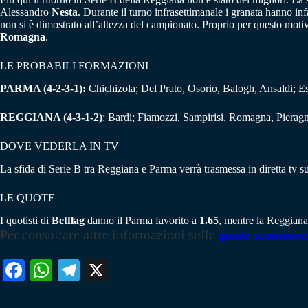
Alessandro
Nesta
. Durante il turno infrasettimanale i granata hanno infa
non si è dimostrato all’altezza del campionato. Proprio per questo motiv
Romagna
.
LE PROBABILI FORMAZIONI
PARMA (4-2-3-1):
Chichizola; Del Prato, Osorio, Balogh, Ansaldi; 
REGGIANA (4-3-1-2)
: Bardi; Fiamozzi, Sampirisi, Romagna, Pierag
DOVE VEDERLA IN TV
La sfida di Serie B tra Reggiana e Parma verrà trasmessa in diretta tv su
LE QUOTE
I quotisti di
Betflag
danno il Parma favorito a
1.65
, mentre la Reggiana
Per consultare altre informazioni sulle
quote scommes
Fa
W
Te
X
ce
ha
le