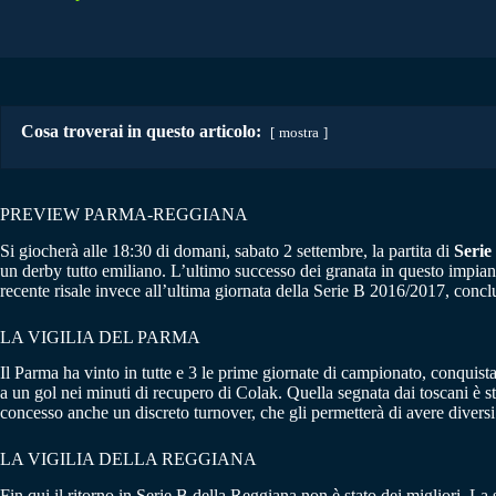
Cosa troverai in questo articolo:
mostra
PREVIEW PARMA-REGGIANA
Si giocherà alle 18:30 di domani, sabato 2 settembre, la partita di
Serie
un derby tutto emiliano. L’ultimo successo dei granata in questo impian
recente risale invece all’ultima giornata della Serie B 2016/2017, concl
LA VIGILIA DEL PARMA
Il Parma ha vinto in tutte e 3 le prime giornate di campionato, conquistan
a un gol nei minuti di recupero di Colak. Quella segnata dai toscani è st
concesso anche un discreto turnover, che gli permetterà di avere diversi 
LA VIGILIA DELLA REGGIANA
Fin qui il ritorno in Serie B della Reggiana non è stato dei migliori. La 