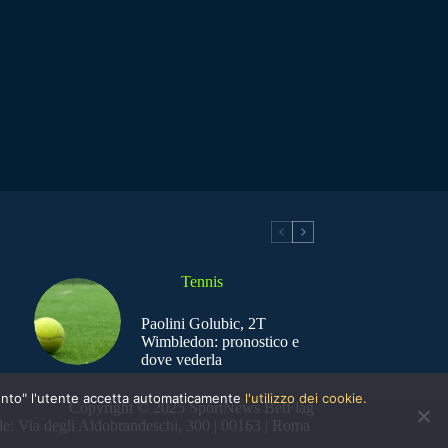
Tennis
Paolini Golubic, 2T
Wimbledon: pronostico e
dove vederla
nsento" l'utente accetta automaticamente
l'utilizzo dei cookie.
Copyright © 2025 SportNews BetFlag
e: Via degli Aldobrandeschi, 300 | 00163 | Roma