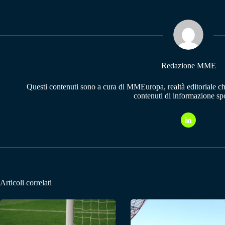
bo
ts
gr
ok
A
a
pp
m
Redazione MME
Questi contenuti sono a cura di MMEuropa, realtà editoriale c
contenuti di informazione spo
Articoli correlati