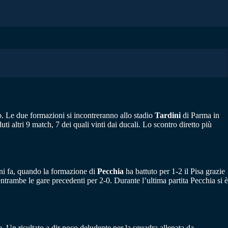
. Le due formazioni si incontreranno allo stadio
Tardini
di Parma in
uti altri 9 match, 7 dei quali vinti dai ducali. Lo scontro diretto più
orni fa, quando la formazione di
Pecchia
ha battuto per 1-2 il Pisa grazie
entrambe le gare precedenti per 2-0. Durante l’ultima partita Pecchia si è
te. Un risultato a dir poco deludente per la squadra allenata da