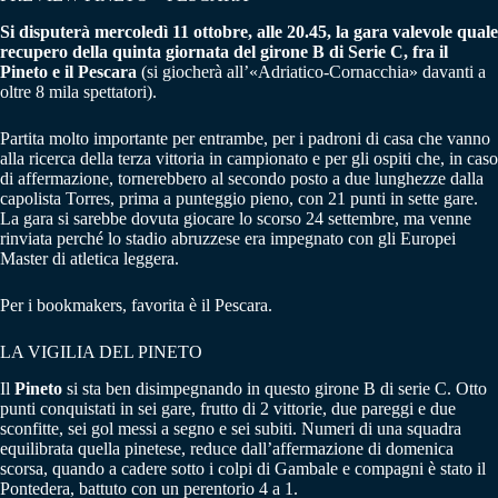
Si disputerà mercoledì 11 ottobre, alle 20.45, la gara valevole quale
recupero della quinta giornata del girone B di Serie C, fra il
Pineto e il Pescara
(si giocherà all’«Adriatico-Cornacchia» davanti a
oltre 8 mila spettatori).
Partita molto importante per entrambe, per i padroni di casa che vanno
alla ricerca della terza vittoria in campionato e per gli ospiti che, in caso
di affermazione, tornerebbero al secondo posto a due lunghezze dalla
capolista Torres, prima a punteggio pieno, con 21 punti in sette gare.
La gara si sarebbe dovuta giocare lo scorso 24 settembre, ma venne
rinviata perché lo stadio abruzzese era impegnato con gli Europei
Master di atletica leggera.
Per i bookmakers, favorita è il Pescara.
LA VIGILIA DEL PINETO
Il
Pineto
si sta ben disimpegnando in questo girone B di serie C. Otto
punti conquistati in sei gare, frutto di 2 vittorie, due pareggi e due
sconfitte, sei gol messi a segno e sei subiti. Numeri di una squadra
equilibrata quella pinetese, reduce dall’affermazione di domenica
scorsa, quando a cadere sotto i colpi di Gambale e compagni è stato il
Pontedera, battuto con un perentorio 4 a 1.