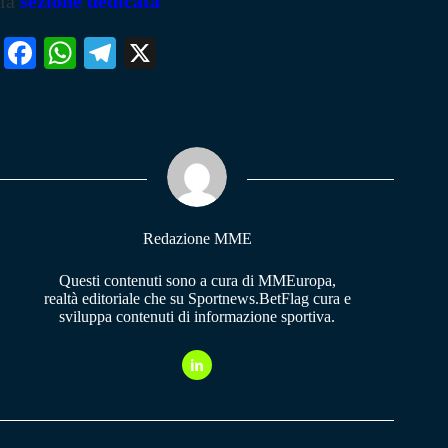
la
sezione dedicata
Fa
W
Te
X
ce
ha
le
bo
ts
gr
ok
A
a
pp
m
Redazione MME
Questi contenuti sono a cura di MMEuropa,
realtà editoriale che su Sportnews.BetFlag cura e
sviluppa contenuti di informazione sportiva.