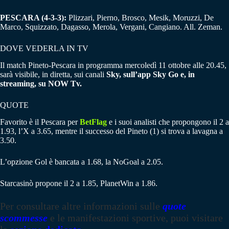
PESCARA (4-3-3):
Plizzari, Pierno, Brosco, Mesik, Moruzzi, De
Marco, Squizzato, Dagasso, Merola, Vergani, Cangiano. All. Zeman.
DOVE VEDERLA IN TV
Il match Pineto-Pescara in programma mercoledì 11 ottobre alle 20.45,
sarà visibile, in diretta, sui canali
Sky, sull’app Sky Go e, in
streaming, su NOW Tv.
QUOTE
Favorito è il Pescara per
BetFlag
e i suoi analisti che propongono il 2 a
1.93, l’X a 3.65, mentre il successo del Pineto (1) si trova a lavagna a
3.50.
L’opzione Gol è bancata a 1.68, la NoGoal a 2.05.
Starcasinò propone il 2 a 1.85, PlanetWin a 1.86.
Per consultare altre informazioni sulle
quote
scommesse
e le manifestazioni sportive, puoi visitare