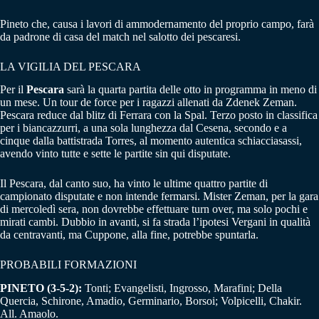
Pineto che, causa i lavori di ammodernamento del proprio campo, farà
da padrone di casa del match nel salotto dei pescaresi.
LA VIGILIA DEL PESCARA
Per il
Pescara
sarà la quarta partita delle otto in programma in meno di
un mese. Un tour de force per i ragazzi allenati da Zdenek Zeman.
Pescara reduce dal blitz di Ferrara con la Spal. Terzo posto in classifica
per i biancazzurri, a una sola lunghezza dal Cesena, secondo e a
cinque dalla battistrada Torres, al momento autentica schiacciasassi,
avendo vinto tutte e sette le partite sin qui disputate.
Il Pescara, dal canto suo, ha vinto le ultime quattro partite di
campionato disputate e non intende fermarsi. Mister Zeman, per la gara
di mercoledì sera, non dovrebbe effettuare turn over, ma solo pochi e
mirati cambi. Dubbio in avanti, si fa strada l’ipotesi Vergani in qualità
da centravanti, ma Cuppone, alla fine, potrebbe spuntarla.
PROBABILI FORMAZIONI
PINETO (3-5-2):
Tonti; Evangelisti, Ingrosso, Marafini; Della
Quercia, Schirone, Amadio, Germinario, Borsoi; Volpicelli, Chakir.
All. Amaolo.