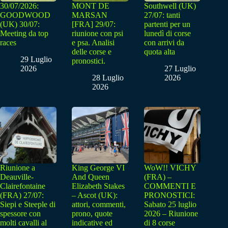
30/07/2026:
MONT DE
Southwell (UK)
GOODWOOD
MARSAN
27/07: tanti
(UK) 30/07:
[FRA] 29/07:
partenti per un
Meeting da top
riunione con psi
lunedì di corse
races
e psa. Analisi
con arrivi da
delle corse e
quota alta
29 Luglio
pronostici.
2026
27 Luglio
28 Luglio
2026
2026
Riunione a
King George VI
WoW!! VICHY
Deauville-
And Queen
(FRA) –
Clairefontaine
Elizabeth Stakes
COMMENTI E
(FRA) 27/07:
– Ascot (UK):
PRONOSTICI:
Siepi e Steeple di
attori, commenti,
Sabato 25 luglio
spessore con
prono, quote
2026 – Riunione
molti cavalli al
indicative ed
di 8 corse