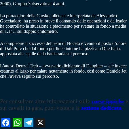
2060), Gruppo 3 riservato ai 4 anni.
La portacolori della Carsko, allenata e interpretata da Alessandro
Gocciadoro, ha preso in breve il comando delle operazioni e da leader
ha controllato la situazione a piacimento per svettare in fondo a media
di 1.14.1 sul doppio chilometro.
A completare il successo del team di Noceto è venuto il posto d’onore
di Dalì Prav che dal fondo per linee interne ha pizzicato Due Italia,
appostata alle spalle della battistrada sul percorso.
L’atteso Denzel Treb – avversario dichiarato di Daughter – si è invece
esaurito al largo per calare nettamente in fondo, così come Daniele Jet
che l’aveva seguito sul percorso.
Per consultare altre informazioni sulle
corse ippiche
e
sui cavalli in gara, puoi visitare la
sezione dedicata
Fa
W
Te
X