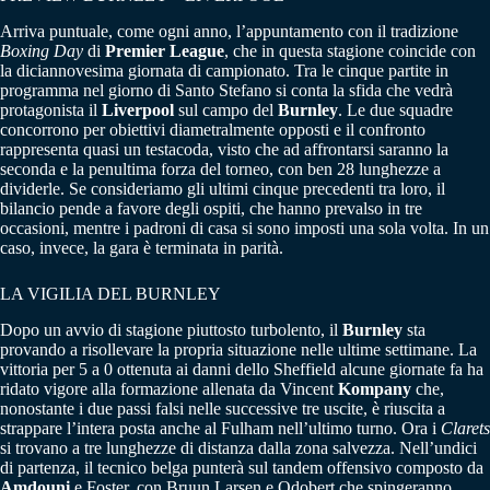
Arriva puntuale, come ogni anno, l’appuntamento con il tradizione
Boxing Day
di
Premier League
, che in questa stagione coincide con
la diciannovesima giornata di campionato. Tra le cinque partite in
programma nel giorno di Santo Stefano si conta la sfida che vedrà
protagonista il
Liverpool
sul campo del
Burnley
. Le due squadre
concorrono per obiettivi diametralmente opposti e il confronto
rappresenta quasi un testacoda, visto che ad affrontarsi saranno la
seconda e la penultima forza del torneo, con ben 28 lunghezze a
dividerle. Se consideriamo gli ultimi cinque precedenti tra loro, il
bilancio pende a favore degli ospiti, che hanno prevalso in tre
occasioni, mentre i padroni di casa si sono imposti una sola volta. In un
caso, invece, la gara è terminata in parità.
LA VIGILIA DEL BURNLEY
Dopo un avvio di stagione piuttosto turbolento, il
Burnley
sta
provando a risollevare la propria situazione nelle ultime settimane. La
vittoria per 5 a 0 ottenuta ai danni dello Sheffield alcune giornate fa ha
ridato vigore alla formazione allenata da Vincent
Kompany
che,
nonostante i due passi falsi nelle successive tre uscite, è riuscita a
strappare l’intera posta anche al Fulham nell’ultimo turno. Ora i
Clarets
si trovano a tre lunghezze di distanza dalla zona salvezza. Nell’undici
di partenza, il tecnico belga punterà sul tandem offensivo composto da
Amdouni
e Foster, con Bruun Larsen e Odobert che spingeranno