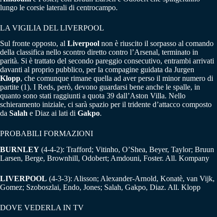
lungo le corsie laterali di centrocampo.
LA VIGILIA DEL LIVERPOOL
Sul fronte opposto, al
Liverpool
non è riuscito il sorpasso al comando
della classifica nello scontro diretto contro l’Arsenal, terminato in
parità. Si è trattato del secondo pareggio consecutivo, entrambi arrivati
davanti al proprio pubblico, per la compagine guidata da Jurgen
Klopp
, che comunque rimane quella ad aver perso il minor numero di
partite (1). I Reds, però, devono guardarsi bene anche le spalle, in
quanto sono stati raggiunti a quota 39 dall’Aston Villa. Nello
schieramento iniziale, ci sarà spazio per il tridente d’attacco composto
da
Salah
e Diaz ai lati di
Gakpo
.
PROBABILI FORMAZIONI
BURNLEY
(4-4-2): Trafford; Vitinho, O’Shea, Beyer, Taylor; Bruun
Larsen, Berge, Brownhill, Odobert; Amdouni, Foster. All. Kompany
LIVERPOOL
(4-3-3): Alisson; Alexander-Arnold, Konatè, van Vijk,
Gomez; Szoboszlai, Endo, Jones; Salah, Gakpo, Diaz. All. Klopp
DOVE VEDERLA IN TV