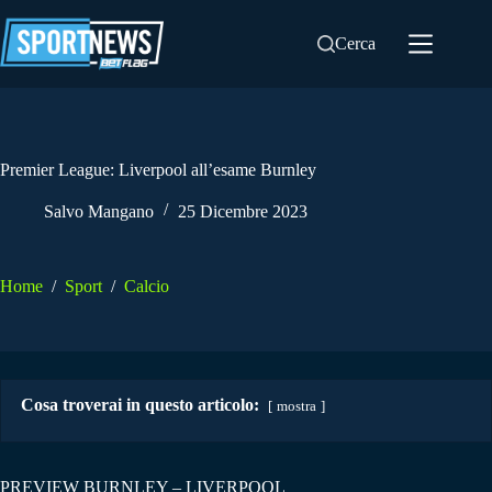
Salta
al
Cerca
contenuto
Premier League: Liverpool all’esame Burnley
Salvo Mangano
25 Dicembre 2023
Home
/
Sport
/
Calcio
Cosa troverai in questo articolo:
mostra
PREVIEW BURNLEY – LIVERPOOL