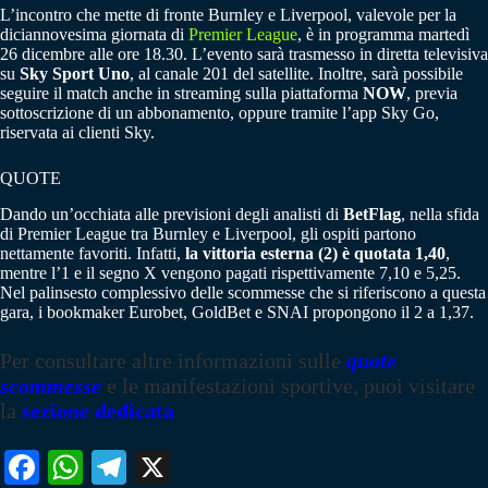
L’incontro che mette di fronte Burnley e Liverpool, valevole per la
diciannovesima giornata di
Premier League
, è in programma martedì
26 dicembre alle ore 18.30. L’evento sarà trasmesso in diretta televisiva
su
Sky Sport Uno
, al canale 201 del satellite. Inoltre, sarà possibile
seguire il match anche in streaming sulla piattaforma
NOW
, previa
sottoscrizione di un abbonamento, oppure tramite l’app Sky Go,
riservata ai clienti Sky.
QUOTE
Dando un’occhiata alle previsioni degli analisti di
BetFlag
, nella sfida
di Premier League tra Burnley e Liverpool, gli ospiti partono
nettamente favoriti. Infatti,
la vittoria esterna (2) è quotata 1,40
,
mentre l’1 e il segno X vengono pagati rispettivamente 7,10 e 5,25.
Nel palinsesto complessivo delle scommesse che si riferiscono a questa
gara, i bookmaker Eurobet, GoldBet e SNAI propongono il 2 a 1,37.
Per consultare altre informazioni sulle
quote
scommesse
e le manifestazioni sportive, puoi visitare
la
sezione dedicata
Fa
W
Te
X