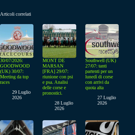
Articoli correlati
30/07/2026:
MONT DE
Southwell (UK)
GOODWOOD
MARSAN
27/07: tanti
(UK) 30/07:
[FRA] 29/07:
partenti per un
Meeting da top
riunione con psi
lunedì di corse
races
e psa. Analisi
con arrivi da
delle corse e
quota alta
29 Luglio
pronostici.
2026
27 Luglio
28 Luglio
2026
2026