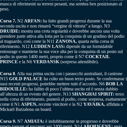
manca di riferimenti su terreni pesanti, ma sembra ben posizionato al
peso.
Corsa 7.
N2
ARFAN:
ha fatto grandi progressi durante la sua
seconda uscita e non rimarrà “vergine di vittoria” a lungo. N3
DRUIDE:
mostra una certa regolarità e dovrebbe ancora una volta
prendere parte attiva alla lotta per la conquista di un gradino del podio
al traguardo, così come la N11
ZANONA,
quarta nella corsa di
riferimento. N12
LUDDEN LASS:
dipende da un formidabile
entourage e mantiene la sua voce alta per la conquista di un posto sul
podio in questo 1400 metri, proprio come il N7
COCKTAIL
PRINCE
e la N6
VERDANSK
(sorpresa attendibile).
Corsa 8
. Alla sua prima uscita con i paraocchi australiani, il castrone
N15
GOLD PALACE
ha colto un buon terzo posto. Se confermasse i
suoi recenti progressi, potrebbe mettere tutti d’accordo. N6
BOB LA
BIDOUILLE:
ha fallito di poco l’ultima uscita ed è senza dubbio
all’altezza di un evento del genere. N13
SHANGHAI SPIRIT:
terzo
nella corsa di riferimento, punterà al podio, come sorpresa, esattamente
come il N1
ASPEN,
recente vincitore e la N2
YAVAIKA,
affidata a
Mickaël Barzalona on board.
Corsa 9.
N7
AMIATA:
è indubbiamente in progresso e dovrebbe
presto tornare al successo sui 2400 metri. N14
ABORIGENE:
resta