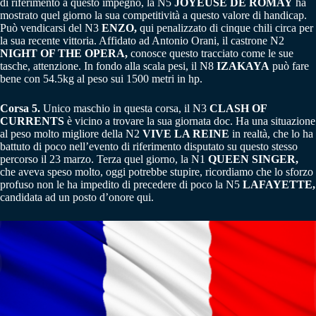
di riferimento a questo impegno, la N5
JOYEUSE DE ROMAY
ha
mostrato quel giorno la sua competitività a questo valore di handicap.
Può vendicarsi del N3
ENZO,
qui penalizzato di cinque chili circa per
la sua recente vittoria. Affidato ad Antonio Orani, il castrone N2
NIGHT OF THE OPERA,
conosce questo tracciato come le sue
tasche, attenzione. In fondo alla scala pesi, il N8
IZAKAYA
può fare
bene con 54.5kg al peso sui 1500 metri in hp.
Corsa 5.
Unico maschio in questa corsa, il N3
CLASH OF
CURRENTS
è vicino a trovare la sua giornata doc. Ha una situazione
al peso molto migliore della N2
VIVE LA REINE
in realtà, che lo ha
battuto di poco nell’evento di riferimento disputato su questo stesso
percorso il 23 marzo. Terza quel giorno, la N1
QUEEN SINGER,
che aveva speso molto, oggi potrebbe stupire, ricordiamo che lo sforzo
profuso non le ha impedito di precedere di poco la N5
LAFAYETTE,
candidata ad un posto d’onore qui.