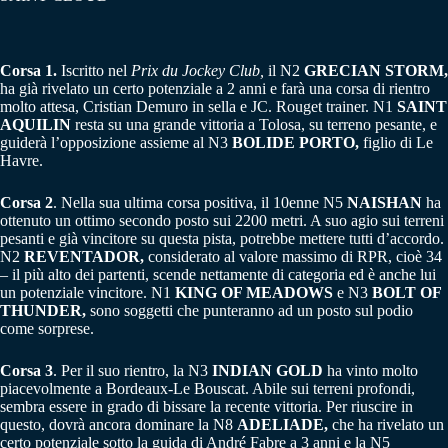
Corsa 1.
Iscritto nel
Prix du Jockey Club,
il N2
GRECIAN STORM,
ha già rivelato un certo potenziale a 2 anni e farà una corsa di rientro
molto attesa, Cristian Demuro in sella e JC. Rouget trainer. N1
SAINT
AQUILIN
resta su una grande vittoria a Tolosa, su terreno pesante, e
guiderà l’opposizione assieme al N3
BOLIDE PORTO,
figlio di Le
Havre.
Corsa 2
. Nella sua ultima corsa positiva, il 10enne N5
NAISHAN
ha
ottenuto un ottimo secondo posto sui 2200 metri. A suo agio sui terreni
pesanti e già vincitore su questa pista, potrebbe mettere tutti d’accordo.
N2
REVENTADOR,
considerato al valore massimo di RPR, cioè 34
– il più alto dei partenti, scende nettamente di categoria ed è anche lui
un potenziale vincitore. N1
KING OF MEADOWS
e N3
BOLT OF
THUNDER,
sono soggetti che punteranno ad un posto sul podio
come sorprese.
Corsa 3
. Per il suo rientro, la N3
INDIAN GOLD
ha vinto molto
piacevolmente a Bordeaux-Le Bouscat. Abile sui terreni profondi,
sembra essere in grado di bissare la recente vittoria. Per riuscire in
questo, dovrà ancora dominare la N8
ADELIADE,
che ha rivelato un
certo potenziale sotto la guida di André Fabre a 3 anni e la N5