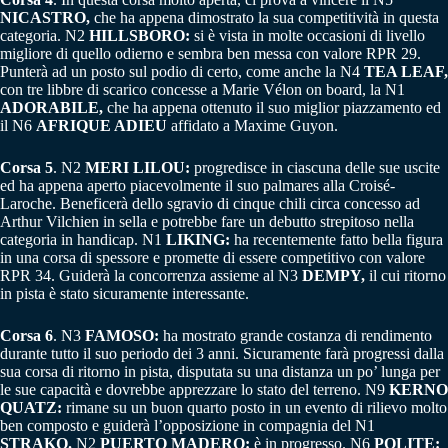
NICASTRO,
che ha appena dimostrato la sua competitività in questa
categoria. N2
HILLSBORO:
si è vista in molte occasioni di livello
migliore di quello odierno e sembra ben messa con valore RPR 29.
Punterà ad un posto sul podio di certo, come anche la N4
TEA LEAF,
con tre libbre di scarico concesse a Marie Vélon on board, la N1
ADORABILE,
che ha appena ottenuto il suo miglior piazzamento ed
il N6
AFRIQUE ADIEU
affidato a Maxime Guyon.
Corsa 5
. N2
MERI LILOU:
progredisce in ciascuna delle sue uscite
ed ha appena aperto piacevolmente il suo palmares alla Croisé-
Laroche. Beneficerà dello sgravio di cinque chili circa concesso ad
Arthur Vilchien in sella e potrebbe fare un debutto strepitoso nella
categoria in handicap. N1
LIKING:
ha recentemente fatto bella figura
in una corsa di spessore e promette di essere competitivo con valore
RPR 34. Guiderà la concorrenza assieme al N3
DEMPY,
il cui ritorno
in pista è stato sicuramente interessante.
Corsa 6
. N3
FAMOSO:
ha mostrato grande costanza di rendimento
durante tutto il suo periodo dei 3 anni. Sicuramente farà progressi dalla
sua corsa di ritorno in pista, disputata su una distanza un po’ lunga per
le sue capacità e dovrebbe apprezzare lo stato del terreno. N9
KERNO
QUATZ:
rimane su un buon quarto posto in un evento di rilievo molto
ben composto e guiderà l’opposizione in compagnia del N1
STRAKO.
N2
PUERTO MADERO:
è in progresso. N6
POLITE: