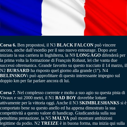
Corsa 6.
Ben propostosi, il N3
BLACK FALCON
può vincere
ancora, anche dall’esordio per il suo nuovo entourage. Dopo aver
iniziato la sua carriera in Inghilterra, la N9
LONG AGO
difenderà per
la prima volta la formazione di François Rohaut, lei che vanta due
successi oltremanica. Grande favorito su questo tracciato il 14 marzo, il
N2
BURSARD
ha risposto quel giorno alla grande (1°). N4
BELINSKOV:
può approfittare di questo interessante impegno sul
doppio km per far parlare ancora di lui.
Corsa 7
. Nel complesso coerente e molto a suo agio su questa pista di
Vivaux e sui 2000 metri, il N1
BAD BOY
dovrebbe lottare
attivamente per la vittoria oggi. Anche il N3
SKIMBLESHANKS
si è
comportato bene su questo anello ed ha appena dimostrato la sua
competitività a questo valore di handicap. Giudicandola sulla sua
penultima prestazione, la N5
MALYA
può mostrare ambizioni
legittime da podio. N2
TREIZE
è in buona forma, ma inizia qui sulla