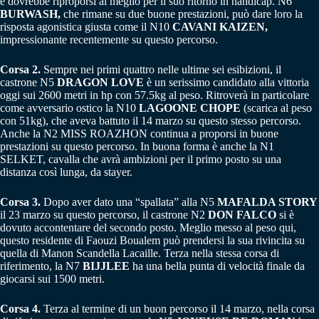
e dovrebbe riproporsi al meglio per il suo ritorno in handicap. N6
BURWASH,
che rimane su due buone prestazioni, può dare loro la
risposta agonistica giusta come il N10
CAVANI KAIZEN,
impressionante recentemente su questo percorso.
Corsa 2.
Sempre nei primi quattro nelle ultime sei esibizioni, il
castrone N5
DRAGON LOVE
è un serissimo candidato alla vittoria
oggi sui 2600 metri in hp con 57.5kg al peso. Ritroverà in particolare
come avversario ostico la N10
LAGOONE CHOPE
(scarica al peso
con 51kg), che aveva battuto il 14 marzo su questo stesso percorso.
Anche la N2 MISS ROAZHON continua a proporsi in buone
prestazioni su questo percorso. In buona forma è anche la N1
SELKET, cavalla che avrà ambizioni per il primo posto su una
distanza così lunga, da stayer.
Corsa 3.
Dopo aver dato una “spallata” alla N5
MAFALDA STORY
il 23 marzo su questo percorso, il castrone N2
DON FALCO
si è
dovuto accontentare del secondo posto. Meglio messo al peso qui,
questo residente di Faouzi Boualem può prendersi la sua rivincita su
quella di Manon Scandella Lacaille. Terza nella stessa corsa di
riferimento, la N7
BIJJLEE
ha una bella punta di velocità finale da
giocarsi sui 1500 metri.
Corsa 4.
Terza al termine di un buon percorso il 14 marzo, nella corsa