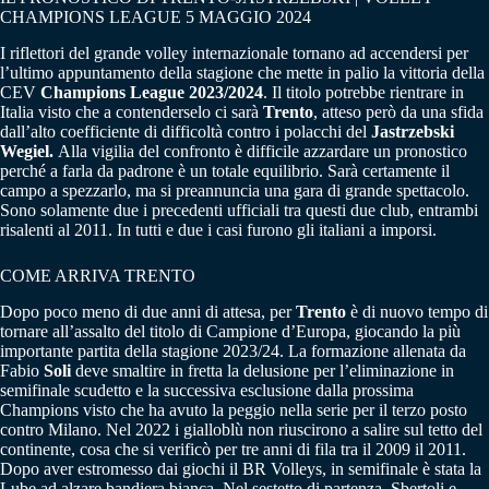
CHAMPIONS LEAGUE 5 MAGGIO 2024
I riflettori del grande volley internazionale tornano ad accendersi per
l’ultimo appuntamento della stagione che mette in palio la vittoria della
CEV
Champions League 2023/2024
. Il titolo potrebbe rientrare in
Italia visto che a contenderselo ci sarà
Trento
, atteso però da una sfida
dall’alto coefficiente di difficoltà contro i polacchi del
Jastrzebski
Wegiel.
Alla vigilia del confronto è difficile azzardare un pronostico
perché a farla da padrone è un totale equilibrio. Sarà certamente il
campo a spezzarlo, ma si preannuncia una gara di grande spettacolo.
Sono solamente due i precedenti ufficiali tra questi due club, entrambi
risalenti al 2011. In tutti e due i casi furono gli italiani a imporsi.
COME ARRIVA TRENTO
Dopo poco meno di due anni di attesa, per
Trento
è di nuovo tempo di
tornare all’assalto del titolo di Campione d’Europa, giocando la più
importante partita della stagione 2023/24. La formazione allenata da
Fabio
Soli
deve smaltire in fretta la delusione per l’eliminazione in
semifinale scudetto e la successiva esclusione dalla prossima
Champions visto che ha avuto la peggio nella serie per il terzo posto
contro Milano. Nel 2022 i gialloblù non riuscirono a salire sul tetto del
continente, cosa che si verificò per tre anni di fila tra il 2009 il 2011.
Dopo aver estromesso dai giochi il BR Volleys, in semifinale è stata la
Lube ad alzare bandiera bianca. Nel sestetto di partenza, Sbertoli e