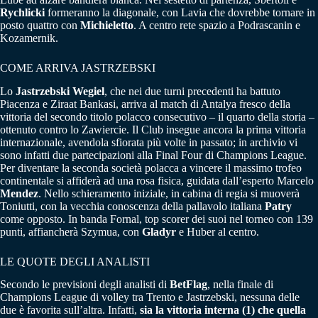
Rychlicki
formeranno la diagonale, con Lavia che dovrebbe tornare in
posto quattro con
Michieletto
. A centro rete spazio a Podrascanin e
Kozamernik.
COME ARRIVA JASTRZEBSKI
Lo
Jastrzebski Wegiel
, che nei due turni precedenti ha battuto
Piacenza e Ziraat Bankasi, arriva al match di Antalya fresco della
vittoria del secondo titolo polacco consecutivo – il quarto della storia –
ottenuto contro lo Zawiercie. Il Club insegue ancora la prima vittoria
internazionale, avendola sfiorata più volte in passato; in archivio vi
sono infatti due partecipazioni alla Final Four di Champions League.
Per diventare la seconda società polacca a vincere il massimo trofeo
continentale si affiderà ad una rosa fisica, guidata dall’esperto Marcelo
Mendez
. Nello schieramento iniziale, in cabina di regia si muoverà
Toniutti, con la vecchia conoscenza della pallavolo italiana
Patry
come opposto. In banda Fornal, top scorer dei suoi nel torneo con 139
punti, affiancherà Szymua, con
Gladyr
e Huber al centro.
LE QUOTE DEGLI ANALISTI
Secondo le previsioni degli analisti di
BetFlag
, nella finale di
Champions League di volley tra Trento e Jastrzebski, nessuna delle
due è favorita sull’altra. Infatti,
sia la vittoria interna (1) che quella