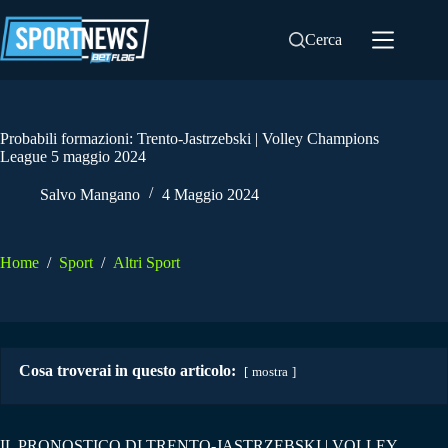
Salta
al
Cerca
contenuto
Probabili formazioni: Trento-Jastrzebski | Volley Champions
League 5 maggio 2024
Salvo Mangano
4 Maggio 2024
Home
/
Sport
/
Altri Sport
Cosa troverai in questo articolo:
mostra
IL PRONOSTICO DI TRENTO-JASTRZEBSKI | VOLLEY