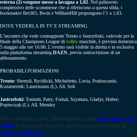
esterna (2) vengono messe a lavagna a 1,82
. Nel palinsesto
complessivo delle scommesse che si riferiscono a questa sfida, i
bookmaker Bet365, Bwin e WilliamHill propongono l’1 a 1,83.
DOVE VEDERLA IN TV E STREAMING
L’incontro che vede contrapposte Trento e Jastrzebski, valevole per la
finale della Champions League di
volley
maschile, è prevista domenica
5 maggio alle ore 16.00. L’evento sarà visibile in diretta e in esclusiva
sulla piattaforma streaming
DAZN
, previa sottoscrizione di un
abbonamento.
PROBABILI FORMAZIONI
Trento
: Sbertoli, Rychlicki, Michieletto, Lavia, Podrascanin,
Kozamernik; Laurenzano (L). All. Soli
Jastrzebski
: Toniutti, Patry, Fornal, Szymura, Gladyr, Huber;
Popiwczak (L). All. Mendez
Per consultare altre informazioni sulle
scommesse sul
volley
e le manifestazioni sportive, puoi visitare la
sezione dedicata