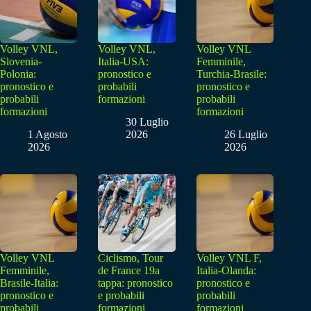
Volley VNL,
Volley VNL,
Volley VNL
Slovenia-
Italia-USA:
Femminile,
Polonia:
pronostico e
Turchia-Brasile:
pronostico e
probabili
pronostico e
probabili
formazioni
probabili
formazioni
formazioni
30 Luglio
1 Agosto
2026
26 Luglio
2026
2026
Volley VNL
Ciclismo, Tour
Volley VNL F,
Femminile,
de France 19a
Italia-Olanda:
Brasile-Italia:
tappa: pronostico
pronostico e
pronostico e
e probabili
probabili
probabili
formazioni
formazioni