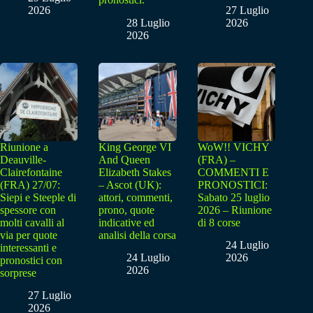
2026
27 Luglio
28 Luglio
2026
2026
Riunione a
King George VI
WoW!! VICHY
Deauville-
And Queen
(FRA) –
Clairefontaine
Elizabeth Stakes
COMMENTI E
(FRA) 27/07:
– Ascot (UK):
PRONOSTICI:
Siepi e Steeple di
attori, commenti,
Sabato 25 luglio
spessore con
prono, quote
2026 – Riunione
molti cavalli al
indicative ed
di 8 corse
via per quote
analisi della corsa
24 Luglio
interessanti e
24 Luglio
2026
pronostici con
2026
sorprese
27 Luglio
2026