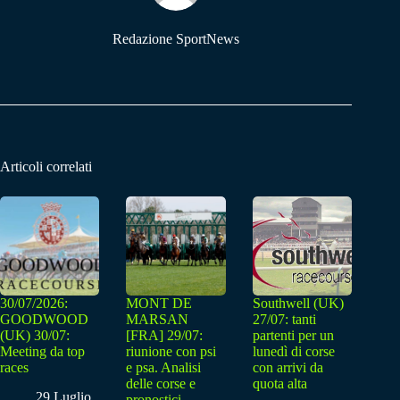
Redazione SportNews
Articoli correlati
30/07/2026:
MONT DE
Southwell (UK)
GOODWOOD
MARSAN
27/07: tanti
(UK) 30/07:
[FRA] 29/07:
partenti per un
Meeting da top
riunione con psi
lunedì di corse
races
e psa. Analisi
con arrivi da
delle corse e
quota alta
29 Luglio
pronostici.