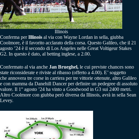
Illinois
Conferma per
Illinois
al via con Wayne Lordan in sella, giubba
Coolmore, è il favorito acclarato della corsa. Questo Galileo, che il 21
agosto ’24 è il secondo di Los Angeles nelle Great Voltigeur Stakes
G2. In questo è dato, al betting inglese, a 2.00.
Confermato al via anche
Jan Brueghel,
le cui previste chances sono
state riconsiderate e riviste al ribasso (offerto a 4.00). E’ soggetto
che annovera tre corse in carriera per tre vittorie ottenute, altro Galileo
e con mamma da Danehill Dancer per definire un pedegree di assoluto
valore. Il 1° agosto ’24 ha vinto a Goodwood in G3 sui 2400 metri.
Altro Coolmore con giubba però diversa da Illinois, avrà in sella Sean
Levey.