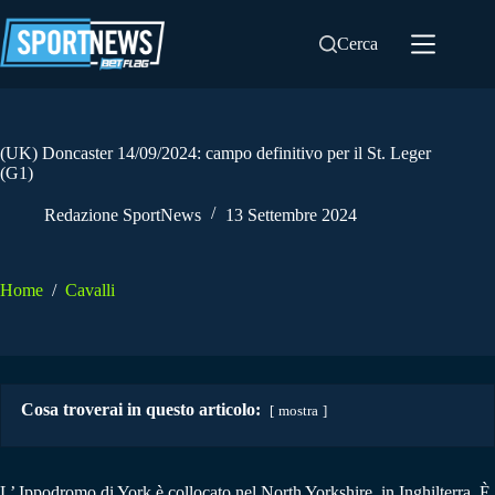
Salta
al
Cerca
contenuto
(UK) Doncaster 14/09/2024: campo definitivo per il St. Leger
(G1)
Redazione SportNews
13 Settembre 2024
Home
/
Cavalli
Cosa troverai in questo articolo:
mostra
L’ Ippodromo di York è collocato nel North Yorkshire, in Inghilterra. È