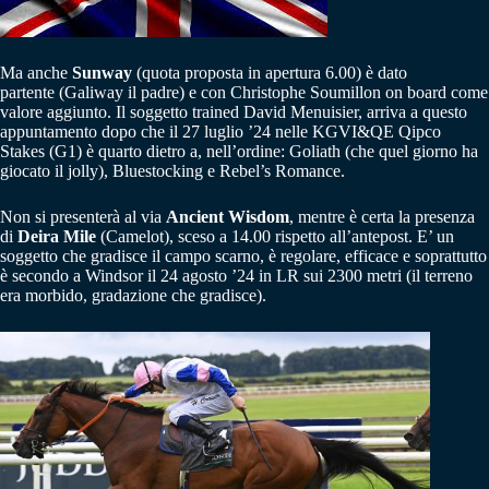
Ma anche
Sunway
(quota proposta in apertura 6.00) è dato
partente (Galiway il padre) e con Christophe Soumillon on board come
valore aggiunto. Il soggetto trained David Menuisier, arriva a questo
appuntamento dopo che il 27 luglio ’24 nelle KGVI&QE Qipco
Stakes (G1) è quarto dietro a, nell’ordine: Goliath (che quel giorno ha
giocato il jolly), Bluestocking e Rebel’s Romance.
Non si presenterà al via
Ancient Wisdom
, mentre è certa la presenza
di
Deira Mile
(Camelot), sceso a 14.00 rispetto all’antepost. E’ un
soggetto che gradisce il campo scarno, è regolare, efficace e soprattutto
è secondo a Windsor il 24 agosto ’24 in LR sui 2300 metri (il terreno
era morbido, gradazione che gradisce).