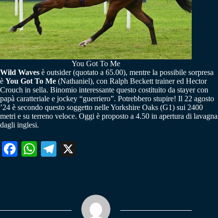
You Got To Me
Wild Waves
è outsider (quotato a 65.00), mentre la possibile sorpresa
è
You Got To Me
(Nathaniel), con Ralph Beckett trainer ed Hector
Crouch in sella.
Binomio interessante questo costituito da stayer con
papà caratteriale e jockey “guerriero”. Potrebbero stupire! Il 22 agosto
’24 è secondo questo soggetto nelle Yorkshire Oaks (G1) sui 2400
metri e su terreno veloce. Oggi è proposto a 4.50 in apertura di lavagna
dagli inglesi.
Fa
W
Te
X
ce
ha
le
bo
ts
gr
ok
A
a
pp
m