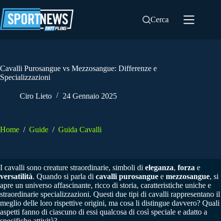
Salta
al
Cerca
contenuto
Cavalli Purosangue vs Mezzosangue: Differenze e
Specializzazioni
Ciro Lieto
24 Gennaio 2025
Home
/
Guide
/
Guida Cavalli
I cavalli sono creature straordinarie, simboli di
eleganza
,
forza
e
versatilità
. Quando si parla di
cavalli purosangue
e
mezzosangue
, si
apre un universo affascinante, ricco di storia, caratteristiche uniche e
straordinarie specializzazioni. Questi due tipi di cavalli rappresentano il
meglio delle loro rispettive origini, ma cosa li distingue davvero? Quali
aspetti fanno di ciascuno di essi qualcosa di così speciale e adatto a
specifiche attività?