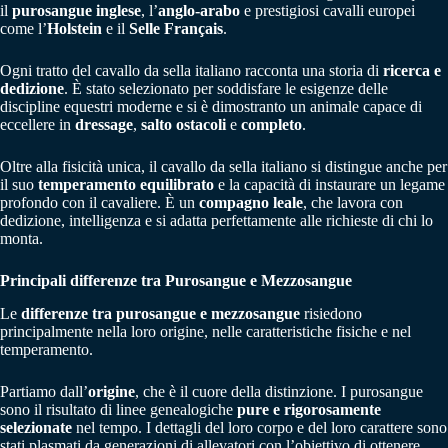
il
purosangue inglese
, l’
anglo-arabo
e prestigiosi cavalli europei
come l’
Holstein
e il
Selle Français
.
Ogni tratto del cavallo da sella italiano racconta una storia di
ricerca e
dedizione
. È stato selezionato per soddisfare le esigenze delle
discipline equestri moderne e si è dimostranto un animale capace di
eccellere in
dressage
,
salto ostacoli
e
completo
.
Oltre alla fisicità unica, il cavallo da sella italiano si distingue anche per
il suo
temperamento equilibrato
e la capacità di instaurare un legame
profondo con il cavaliere. È un
compagno leale
, che lavora con
dedizione, intelligenza e si adatta perfettamente alle richieste di chi lo
monta.
Principali differenze tra Purosangue e Mezzosangue
Le
differenze tra purosangue e mezzosangue
risiedono
principalmente nella loro origine, nelle caratteristiche fisiche e nel
temperamento.
Partiamo dall’
origine
, che è il cuore della distinzione. I purosangue
sono il risultato di linee genealogiche
pure e rigorosamente
selezionate
nel tempo. I dettagli del loro corpo e del loro carattere sono
stati plasmati da generazioni di allevatori con l’obiettivo di ottenere