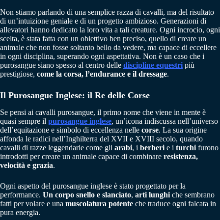
Non stiamo parlando di una semplice razza di cavalli, ma del risultato
di un’intuizione geniale e di un progetto ambizioso. Generazioni di
allevatori hanno dedicato la loro vita a tali creature. Ogni incrocio, ogni
scelta, è stata fatta con un obiettivo ben preciso, quello di creare un
animale che non fosse soltanto bello da vedere, ma capace di eccellere
in ogni disciplina, superando ogni aspettativa. Non è un caso che i
purosangue siano spesso al centro delle
discipline equestri
più
prestigiose,
come la
corsa, l’endurance e il dressage
.
Il Purosangue Inglese: il Re delle Corse
Se pensi ai cavalli purosangue, il primo nome che viene in mente è
quasi sempre il
purosangue inglese
, un’icona indiscussa nell’universo
dell’equitazione e simbolo di eccellenza nelle
corse
. La sua origine
affonda le radici nell’Inghilterra del XVII e XVIII secolo, quando
cavalli di razze leggendarie come gli
arabi
, i
berberi
e i
turchi
furono
introdotti per creare un animale capace di combinare
resistenza,
velocità e grazia
.
Ogni aspetto del purosangue inglese è stato progettato per la
performance.
Un corpo snello e slanciato
,
arti lunghi
che sembrano
fatti per volare e una
muscolatura potente
che traduce ogni falcata in
pura energia.