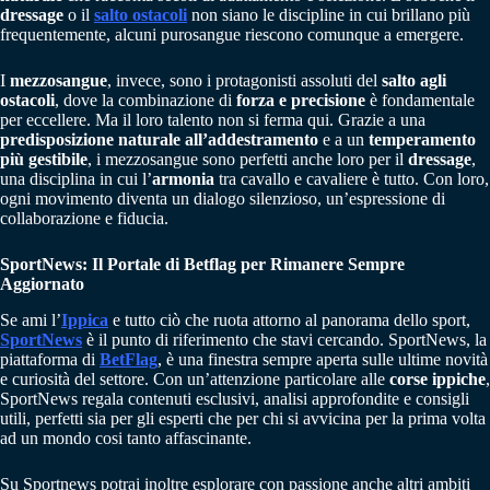
dressage
o il
salto ostacoli
non siano le discipline in cui brillano più
frequentemente, alcuni purosangue riescono comunque a emergere.
I
mezzosangue
, invece, sono i protagonisti assoluti del
salto agli
ostacoli
, dove la combinazione di
forza e precisione
è fondamentale
per eccellere. Ma il loro talento non si ferma qui. Grazie a una
predisposizione naturale all’addestramento
e a un
temperamento
più gestibile
, i mezzosangue sono perfetti anche loro per il
dressage
,
una disciplina in cui l’
armonia
tra cavallo e cavaliere è tutto. Con loro,
ogni movimento diventa un dialogo silenzioso, un’espressione di
collaborazione e fiducia.
SportNews: Il Portale di Betflag per Rimanere Sempre
Aggiornato
Se ami l’
Ippica
e tutto ciò che ruota attorno al panorama dello sport,
SportNews
è il punto di riferimento che stavi cercando. SportNews, la
piattaforma di
BetFlag
, è una finestra sempre aperta sulle ultime novità
e curiosità del settore. Con un’attenzione particolare alle
corse ippiche
,
SportNews regala contenuti esclusivi, analisi approfondite e consigli
utili, perfetti sia per gli esperti che per chi si avvicina per la prima volta
ad un mondo cosi tanto affascinante.
Su Sportnews potrai inoltre esplorare con passione anche altri ambiti