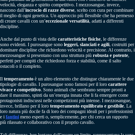
velocità, eleganza e spirito competitivo. I mezzosangue, invece,
nascono dall’
incrocio di razze diverse
, scelto con cura per combinare
il meglio di ogni genetica. Un approccio più flessibile che ha permesso
di creare cavalli con un’
eccezionale versatilità
, adatti a differenti
discipline.
Anche dal punto di vista delle
caratteristiche fisiche
, le differenze
sono evidenti. I purosangue sono
leggeri, slanciati e agili
, costruiti per
dominare discipline che richiedono velocità e precisione. Al contrario, i
mezzosangue si presentano con una struttura più
robusta e potente
,
perfetti per compiti che richiedono forza e stabilità, come il salto
ostacoli o il completo.
Il
temperamento
è un altro elemento che distingue chiaramente le due
tipologie di cavallo. I purosangue sono famosi per il loro
carattere
vivace e competitivo
. Sono animali che sembrano sempre pronti a
dare il massimo, spinti da un’energia innata che li fa emergere come
protagonisti indiscussi nelle competizioni più intense. I mezzosangue,
invece, brillano per il loro
temperamento equilibrato e gestibile
. La
loro natura più docile fa di loro dei compagni ideali per i professionisti
e i
fantini
meno esperti o, semplicemente, per chi cerca un rapporto
più rilassato e collaborativo con il proprio cavallo.
Tali differenze, ben lontane dall’essere un limite, rappresentano la vera