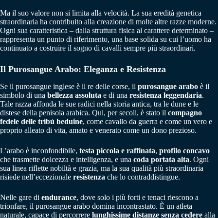
Ma il suo valore non si limita alla velocità. La sua eredità genetica
straordinaria ha contribuito alla creazione di molte altre razze moderne.
Ogni sua caratteristica – dalla struttura fisica al carattere determinato –
rappresenta un punto di riferimento, una base solida su cui l’uomo ha
continuato a costruire il sogno di cavalli sempre più straordinari.
Il Purosangue Arabo: Eleganza e Resistenza
Se il purosangue inglese è il re delle corse, il
purosangue arabo
è il
simbolo di una
bellezza assoluta
e di una
resistenza leggendaria
.
Tale razza affonda le sue radici nella storia antica, tra le dune e le
distese della penisola arabica. Qui, per secoli, è stato il
compagno
fedele delle tribù beduine
, come cavallo da guerra e come un vero e
proprio alleato di vita, amato e venerato come un dono prezioso.
L’arabo è inconfondibile,
testa piccola e raffinata
,
profilo concavo
che trasmette dolcezza e intelligenza, e una
coda portata alta
. Ogni
sua linea riflette nobiltà e grazia, ma la sua qualità più straordinaria
risiede nell’eccezionale
resistenza
che lo contraddistingue.
Nelle gare di
endurance
, dove solo i più forti e tenaci riescono a
trionfare, il purosangue arabo domina incontrastato. È un atleta
naturale, capace di percorrere
lunghissime distanze senza cedere
alla