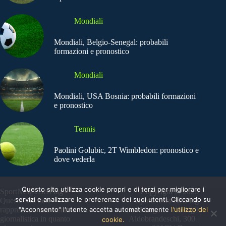
Mondiali
Mondiali, Belgio-Senegal: probabili
formazioni e pronostico
Mondiali
Mondiali, USA Bosnia: probabili formazioni
e pronostico
Tennis
Paolini Golubic, 2T Wimbledon: pronostico e
dove vederla
Questo sito utilizza cookie propri e di terzi per migliorare i
SportNews.BetFlag -
Copyright © 2025
servizi e analizzare le preferenze dei suoi utenti. Cliccando su
Questo sito non
SportNews BetFlag
"Acconsento" l'utente accetta automaticamente
l'utilizzo dei
rappresenta una testata
Sede Legale: Via degli
giornalistica in quanto
Aldobrandeschi, 300 |
cookie.