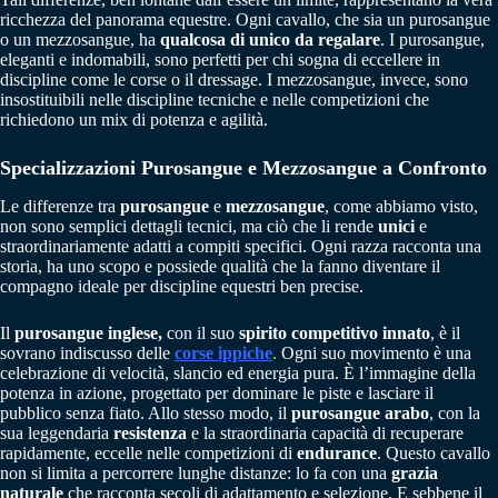
ricchezza del panorama equestre. Ogni cavallo, che sia un purosangue
o un mezzosangue, ha
qualcosa di unico da regalare
. I purosangue,
eleganti e indomabili, sono perfetti per chi sogna di eccellere in
discipline come le corse o il dressage. I mezzosangue, invece, sono
insostituibili nelle discipline tecniche e nelle competizioni che
richiedono un mix di potenza e agilità.
Specializzazioni Purosangue e Mezzosangue a Confronto
Le differenze tra
purosangue
e
mezzosangue
, come abbiamo visto,
non sono semplici dettagli tecnici, ma ciò che li rende
unici
e
straordinariamente adatti a compiti specifici. Ogni razza racconta una
storia, ha uno scopo e possiede qualità che la fanno diventare il
compagno ideale per discipline equestri ben precise.
Il
purosangue inglese,
con il suo
spirito competitivo innato
, è il
sovrano indiscusso delle
corse ippiche
.
Ogni suo movimento è una
celebrazione di velocità, slancio ed energia pura. È l’immagine della
potenza in azione, progettato per dominare le piste e lasciare il
pubblico senza fiato. Allo stesso modo, il
purosangue arabo
, con la
sua leggendaria
resistenza
e la straordinaria capacità di recuperare
rapidamente, eccelle nelle competizioni di
endurance
. Questo cavallo
non si limita a percorrere lunghe distanze: lo fa con una
grazia
naturale
che racconta secoli di adattamento e selezione. E sebbene il