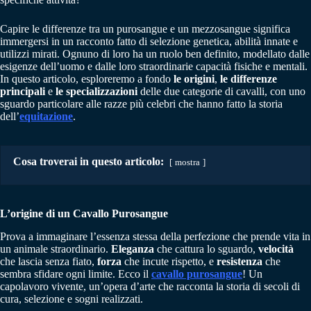
Capire le differenze tra un purosangue e un mezzosangue significa
immergersi in un racconto fatto di selezione genetica, abilità innate e
utilizzi mirati. Ognuno di loro ha un ruolo ben definito, modellato dalle
esigenze dell’uomo e dalle loro straordinarie capacità fisiche e mentali.
In questo articolo, esploreremo a fondo
le origini
,
le differenze
principali
e
le specializzazioni
delle due categorie di cavalli, con uno
sguardo particolare alle razze più celebri che hanno fatto la storia
dell’
equitazione
.
Cosa troverai in questo articolo:
mostra
L’origine di un Cavallo Purosangue
Prova a immaginare l’essenza stessa della perfezione che prende vita in
un animale straordinario.
Eleganza
che cattura lo sguardo,
velocità
che lascia senza fiato,
forza
che incute rispetto, e
resistenza
che
sembra sfidare ogni limite. Ecco il
cavallo purosangue
! Un
capolavoro vivente, un’opera d’arte che racconta la storia di secoli di
cura, selezione e sogni realizzati.