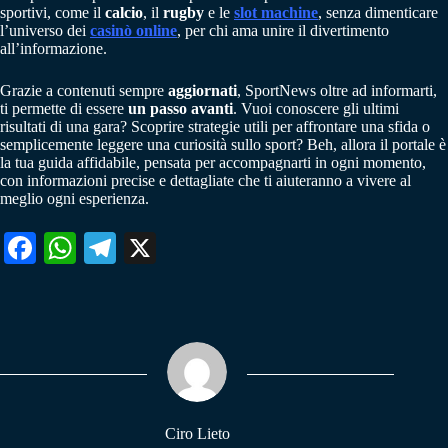
sportivi, come il
calcio
, il
rugby
e le
slot machine
, senza dimenticare
l’universo dei
casinò online
, per chi ama unire il divertimento
all’informazione.
Grazie a contenuti sempre
aggiornati
, SportNews oltre ad informarti,
ti permette di essere
un passo avanti
. Vuoi conoscere gli ultimi
risultati di una gara? Scoprire strategie utili per affrontare una sfida o
semplicemente leggere una curiosità sullo sport? Beh, allora il portale è
la tua guida affidabile, pensata per accompagnarti in ogni momento,
con informazioni precise e dettagliate che ti aiuteranno a vivere al
meglio ogni esperienza.
Fa
W
Te
X
ce
ha
le
bo
ts
gr
ok
A
a
pp
m
Ciro Lieto