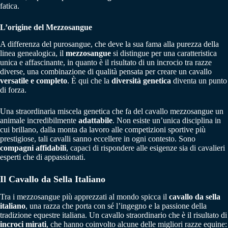
fatica.
L’origine del Mezzosangue
A differenza del purosangue, che deve la sua fama alla purezza della
linea genealogica, il
mezzosangue
si distingue per una caratteristica
unica e affascinante, in quanto è il risultato di un incrocio tra razze
diverse, una combinazione di qualità pensata per creare un cavallo
versatile e completo
. È qui che la
diversità genetica
diventa un punto
di forza.
Una straordinaria miscela genetica che fa del cavallo mezzosangue un
animale incredibilmente
adattabile
. Non esiste un’unica disciplina in
cui brillano, dalla monta da lavoro alle competizioni sportive più
prestigiose, tali cavalli sanno eccellere in ogni contesto. Sono
compagni affidabili
, capaci di rispondere alle esigenze sia di cavalieri
esperti che di appassionati.
Il Cavallo da Sella Italiano
Tra i mezzosangue più apprezzati al mondo spicca il
cavallo da sella
italiano
, una razza che porta con sé l’ingegno e la passione della
tradizione equestre italiana. Un cavallo straordinario che è il risultato di
incroci mirati
, che hanno coinvolto alcune delle migliori razze equine: