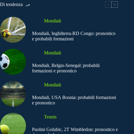
Di tendenza
Mondiali
Mondiali, Inghilterra-RD Congo: pronostico
e probabili formazioni
Mondiali
Mondiali, Belgio-Senegal: probabili
formazioni e pronostico
Mondiali
Mondiali, USA Bosnia: probabili formazioni
e pronostico
Tennis
Paolini Golubic, 2T Wimbledon: pronostico e