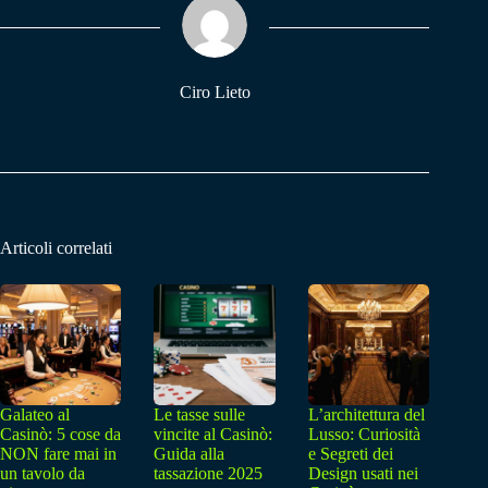
pp
m
Ciro Lieto
Articoli correlati
Galateo al
Le tasse sulle
L’architettura del
Casinò: 5 cose da
vincite al Casinò:
Lusso: Curiosità
NON fare mai in
Guida alla
e Segreti dei
un tavolo da
tassazione 2025
Design usati nei