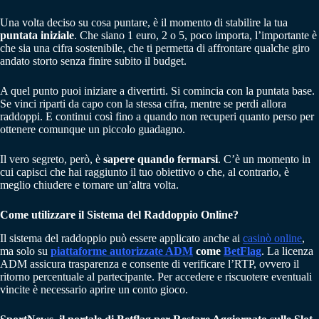
Una volta deciso su cosa puntare, è il momento di stabilire la tua
puntata iniziale
. Che siano 1 euro, 2 o 5, poco importa, l’importante è
che sia una cifra sostenibile, che ti permetta di affrontare qualche giro
andato storto senza finire subito il budget.
A quel punto puoi iniziare a divertirti. Si comincia con la puntata base.
Se vinci riparti da capo con la stessa cifra, mentre se perdi allora
raddoppi. E continui così fino a quando non recuperi quanto perso per
ottenere comunque un piccolo guadagno.
Il vero segreto, però, è
sapere quando fermarsi
. C’è un momento in
cui capisci che hai raggiunto il tuo obiettivo o che, al contrario, è
meglio chiudere e tornare un’altra volta.
Come utilizzare il Sistema del Raddoppio Online?
Il sistema del raddoppio può essere applicato anche ai
casinò online
,
ma solo su
piattaforme autorizzate ADM
come
BetFlag
. La licenza
ADM assicura trasparenza e consente di verificare l’RTP, ovvero il
ritorno percentuale al partecipante. Per accedere e riscuotere eventuali
vincite è necessario aprire un conto gioco.