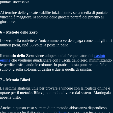
puntata successiva.
Al termine delle giocate stabilite inizialmente, se la media di puntate
vincenti è maggiore, la somma delle giocate porterà del profitto al
giocatore.
6 – Metodo dello Zero
Lo zero nella roulette è l’unico numero verde e paga come tutti gli altri
numeri pieni, cioè 36 volte la posta in palio.
Il
metodo dello Zero
viene adoperato dai frequentatori dei
casinò
online
che vogliono guadagnare con l’uscita dello zero, minimizzando
le perdite e sfruttando le colonne. In pratica, basta puntare una fiche
sullo 0, 2 sulla colonna di destra e due si quella di sinistra.
7 – Metodo Biloxi
La settima strategia utile per provare a vincere con la roulette online è
optare per il
metodo Biloxi
, non molto diverso dal sistema Martingala
appena visto.
Anche in questo caso si tratta di un metodo abbastanza dispendioso
che prevede che il giocatore punti 6
fiches
sulla prima e terza colonna,