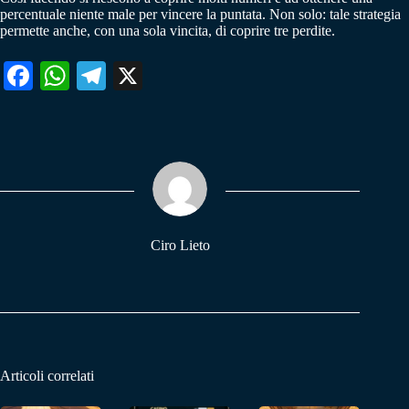
percentuale niente male per vincere la puntata. Non solo: tale strategia
permette anche, con una sola vincita, di coprire tre perdite.
Fa
W
Te
X
ce
ha
le
bo
ts
gr
ok
A
a
pp
m
Ciro Lieto
Articoli correlati