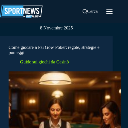
Salta
al
Cerca
contenuto
8 Novembre 2025
Come giocare a Pai Gow Poker: regole, strategie e
punteggi
Guide sui giochi da Casinò