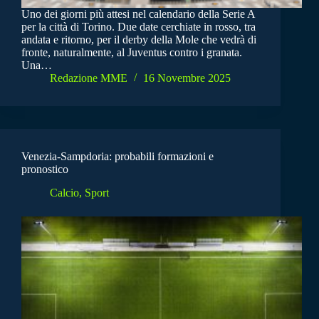
Uno dei giorni più attesi nel calendario della Serie A
per la città di Torino. Due date cerchiate in rosso, tra
andata e ritorno, per il derby della Mole che vedrà di
fronte, naturalmente, al Juventus contro i granata.
Una…
Redazione MME
16 Novembre 2025
Venezia-Sampdoria: probabili formazioni e
pronostico
Calcio
,
Sport