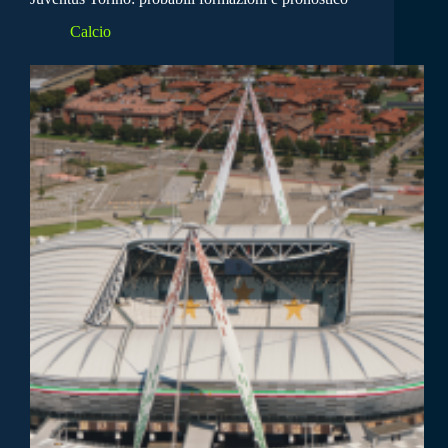
Calcio