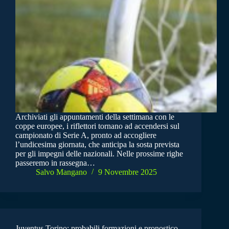
Archiviati gli appuntamenti della settimana con le
coppe europee, i riflettori tornano ad accendersi sul
campionato di Serie A, pronto ad accogliere
l’undicesima giornata, che anticipa la sosta prevista
per gli impegni delle nazionali. Nelle prossime righe
passeremo in rassegna…
Salvo Mangano
9 Novembre 2025
Juventus Torino: probabili formazioni e pronostico