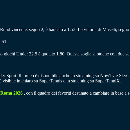
r Ruud vincente, segno 2, è bancato a 1.52. La vittoria di Musetti, segno 
1.51.
to giochi Under 22.5 è quotato 1.80. Questa soglia si ottiene con due set
i Sky Sport. Il torneo è disponibile anche in streaming su NowTv e SkyG
, è visibile in chiaro su SuperTennis e in streaming su SuperTenniX.
 Roma 2026
, con il quadro dei favoriti destinato a cambiare in base a so