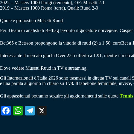
2022 – Masters 1000 Parigi (cemento), OF: Musetti 2-1
2019 – Masters 1000 Roma (terra), Quali: Ruud 2-0
Quote e pronostico Musetti Ruud
Per il team di analisti di Betflag favorito il giocatore norvegese. Caspe
Bet365 e Betsson propongono la vittoria di ruud (2) a 1.50, euroBet a 
Interessante il mercato giochi Over 22.5 offerto a 1.91, mentre il merca
Dove vedere Musetti Ruud in TV e streaming
Gli Internazionali d’Italia 2026 sono trasmessi in diretta TV sui canal
e una partita al giorno in chiaro su Tv8. Il tabellone femminile, invece
Gli appassionati potranno seguire gli aggiornamenti sulle quote
Tennis
Fa
W
Te
X
ce
ha
le
bo
ts
gr