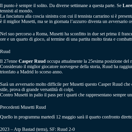
Il punto è sempre il solito. Da diverse settimane a questa parte. Se
Lore
tennisti al mondo.
La fasciatura alla coscia sinistra con cui il tennista carrarino si è prese
è il miglior Musetti, ma se in giornata l’azzurro diventa un avversario ost
Nel suo percorso a Roma, Musetti ha sconfitto in due set prima il france
ore e un quarto di gioco, al termine di una partita molto tirata e combatt
Ruud
Il 27enne
Casper Ruud
occupa attualmente la 25esima posizione del r
Considerato il miglior giocatore norvegese della storia, Ruud ha raggiu
trionfato a Madrid lo scorso anno.
Sarà un avversario molto difficile per Musetti questo Casper Ruud che 
stile, prova di grande versatilità di colpi.
Contro Musetti in palio il pass per i quarti che rappresentano sempre un
Precedenti Musetti Ruud
Quello in programma martedì 12 maggio sarà il quarto confronto diretto f
2023 – Atp Bastad (terra), SF: Ruud 2-0