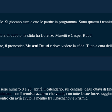
e. Si giocano tutte e otto le partite in programma. Sono quattro i tennist
ombra di dubbio, la sfida fra Lorenzo Musetti e Casper Ruud.
te, il pronostico
Musetti Ruud
e dove vedere la sfida. Tutto a cura de
 serie numero 8 e 23, aprirà il calendario, sul centrale, degli ottavi di fi
ibrato, con il tennista azzurro che vuole, con tutte le sue forze, raggiung
 contro chi avrà avuto la meglio fra Khachanov e Prizmic.