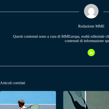
ok
A
a
pp
m
Redazione MME
Questi contenuti sono a cura di MMEuropa, realtà editoriale c
contenuti di informazione spo
Articoli correlati