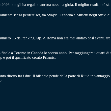
26 non gli ha regalato ancora nessuna gioia. Il miglior risultato è stat
olmente senza perdere set, tra Svajda, Lehecka e Musetti negli ottavi di f
mero 15 del ranking Atp. A Roma non era mai andato così avanti, tre volt
 finale a Toronto in Canada lo scorso anno. Per raggiungere i quarti di f
e poi il qualificato croato Prizmic.
to diretto fra i due. Il bilancio pende dalla parte di Ruud in vantaggi
o.