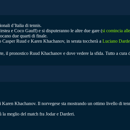
nali d’Italia di tennis.
rstea e Coco Gauff) e si disputeranno le altre due gare (
si comincia al
iocano due quarti di finale.
anno Casper Ruud e Karen Khachanov, in serata toccherà a
Luciano Darder
ote, il pronostico Ruud Khachanov e dove vedere la sfida. Tutto a cura 
i Karen Khachanov. Il norvegese sta mostrando un ottimo livello di tenn
rà la meglio del match fra Jodar e Darderi.