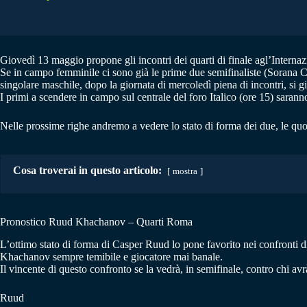
Giovedì 13 maggio propone gli incontri dei quarti di finale agl’Internazio
Se in campo femminile ci sono già le prime due semifinaliste (Sorana Ci
singolare maschile, dopo la giornata di mercoledì piena di incontri, si g
I primi a scendere in campo sul centrale del foro Italico (ore 15) sar
Nelle prossime righe andremo a vedere lo stato di forma dei due, le qu
Cosa troverai in questo articolo:
mostra
Pronostico Ruud Khachanov – Quarti Roma
L’ottimo stato di forma di Casper Ruud lo pone favorito nei confronti d
Khachanov sempre temibile e giocatore mai banale.
Il vincente di questo confronto se la vedrà, in semifinale, contro chi av
Ruud