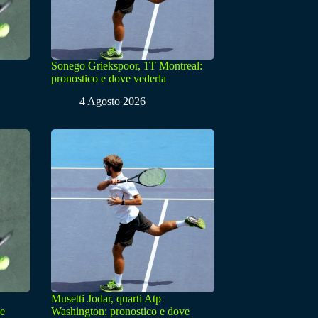
Sonego Griekspoor, 1T Montreal:
pronostico e dove vederla
4 Agosto 2026
Musetti Jodar, quarti Atp
ve
Washington: pronostico e dove