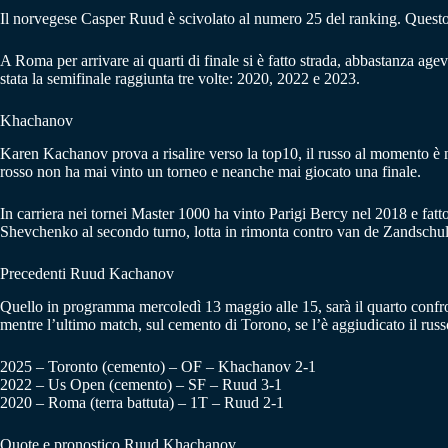
Il norvegese Casper Ruud è scivolato al numero 25 del ranking. Questo 20
A Roma per arrivare ai quarti di finale si è fatto strada, abbastanza agev
stata la semifinale raggiunta tre volte: 2020, 2022 e 2023.
Khachanov
Karen Kachanov prova a risalire verso la top10, il russo al momento è nu
rosso non ha mai vinto un torneo e neanche mai giocato una finale.
In carriera nei tornei Master 1000 ha vinto Parigi Bercy nel 2018 e fatto
Shevchenko al secondo turno, lotta in rimonta contro van de Zandschulp 
Precedenti Ruud Kachanov
Quello in programma mercoledì 13 maggio alle 15, sarà il quarto confron
mentre l’ultimo match, sul cemento di Torono, se l’è aggiudicato il russ
2025 – Toronto (cemento) – OF – Khachanov 2-1
2022 – Us Open (cemento) – SF – Ruud 3-1
2020 – Roma (terra battuta) – 1T – Ruud 2-1
Quote e pronostico Ruud Khachanov