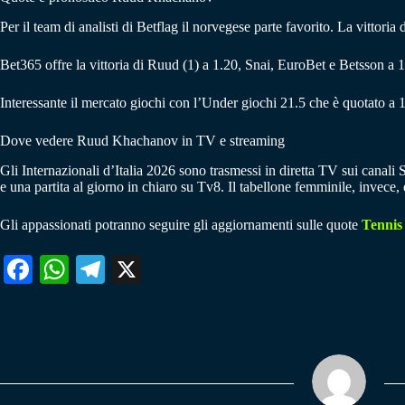
Per il team di analisti di Betflag il norvegese parte favorito. La vittor
Bet365 offre la vittoria di Ruud (1) a 1.20, Snai, EuroBet e Betsson a 1
Interessante il mercato giochi con l’Under giochi 21.5 che è quotato a 1
Dove vedere Ruud Khachanov in TV e streaming
Gli Internazionali d’Italia 2026 sono trasmessi in diretta TV sui canal
e una partita al giorno in chiaro su Tv8. Il tabellone femminile, invece
Gli appassionati potranno seguire gli aggiornamenti sulle quote
Tennis
Fa
W
Te
X
ce
ha
le
bo
ts
gr
ok
A
a
pp
m