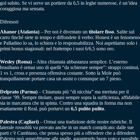
gol subito. Se vi serve un portiere da 6,5 in leghe numerose, è un’idea
coraggiosa ma sensata.
Difensori
Ahanor (Atalanta)
– Per noi è diventato un
titolare fisso
. Salite sul
carro finché siete in tempo e diffondete il verbo: Honest è un fenomeno
e Palladino lo sa, lo schiera e lo responsabilizza. Noi aspettiamo solo i
primi bonus stagionali: nel frattempo i suoi 6/6,5 sono oro.
Wesley (Roma)
– Altra chiamata abbastanza semplice. L’esterno
brasiliano è ormai uno di quelli “da schierare sempre”: strappi continui,
1 vs 1, cross e presenza offensiva costante. Sotto la Mole può
tranquillamente portare casa un assist o comunque un 7 pieno.
Delprato (Parma)
– Chiamata più “di nicchia” ma meritata per il
classe ’99. Sempre titolare, quasi sempre sopra la sufficienza, affidabile
sia in marcatura che in spinta. Contro una squadra in forma ma non
esattamente il Real, può portarvi un
6,5 pulito pulito
.
Palestra (Cagliari)
– Ormai una tradizione delle nostre rubriche. Il
laterale rossoblù va provato anche in un match complicato: dalle sue
parti c’è Cambiaso, che pensa spesso più a offendere che a difendere.
Palestra può approfittarne alle spalle, garantendo buon voto e possibile