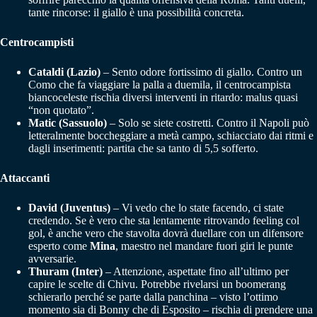
tante rincorse: il giallo è una possibilità concreta.
Centrocampisti
Cataldi (Lazio)
– Sento odore fortissimo di giallo. Contro un
Como che fa viaggiare la palla a duemila, il centrocampista
biancoceleste rischia diversi interventi in ritardo: malus quasi
“non quotato”.
Matic (Sassuolo)
– Solo se siete costretti. Contro il Napoli può
letteralmente boccheggiare a metà campo, schiacciato dai ritmi e
dagli inserimenti: partita che sa tanto di 5,5 sofferto.
Attaccanti
David (Juventus)
– Vi vedo che lo state facendo, ci state
credendo. Se è vero che sta lentamente ritrovando feeling col
gol, è anche vero che stavolta dovrà duellare con un difensore
esperto come
Mina
, maestro nel mandare fuori giri le punte
avversarie.
Thuram (Inter)
– Attenzione, aspettate fino all’ultimo per
capire le scelte di Chivu. Potrebbe rivelarsi un boomerang
schierarlo perché se parte dalla panchina – visto l’ottimo
momento sia di Bonny che di Esposito – rischia di prendere una