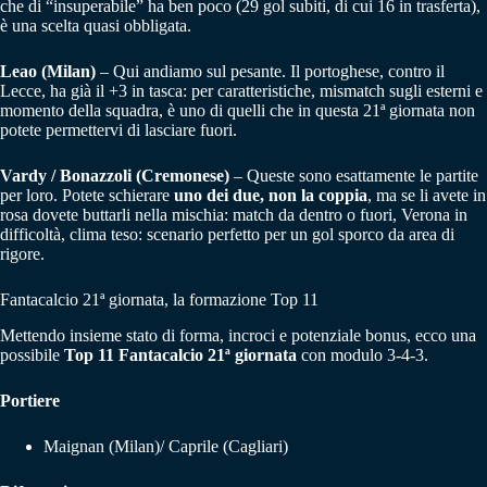
che di “insuperabile” ha ben poco (29 gol subiti, di cui 16 in trasferta),
è una scelta quasi obbligata.
Leao (Milan)
– Qui andiamo sul pesante. Il portoghese, contro il
Lecce, ha già il +3 in tasca: per caratteristiche, mismatch sugli esterni e
momento della squadra, è uno di quelli che in questa 21ª giornata non
potete permettervi di lasciare fuori.
Vardy / Bonazzoli (Cremonese)
– Queste sono esattamente le partite
per loro. Potete schierare
uno dei due, non la coppia
, ma se li avete in
rosa dovete buttarli nella mischia: match da dentro o fuori, Verona in
difficoltà, clima teso: scenario perfetto per un gol sporco da area di
rigore.
Fantacalcio 21ª giornata, la formazione Top 11
Mettendo insieme stato di forma, incroci e potenziale bonus, ecco una
possibile
Top 11 Fantacalcio 21ª giornata
con modulo 3-4-3.
Portiere
Maignan (Milan)/ Caprile (Cagliari)