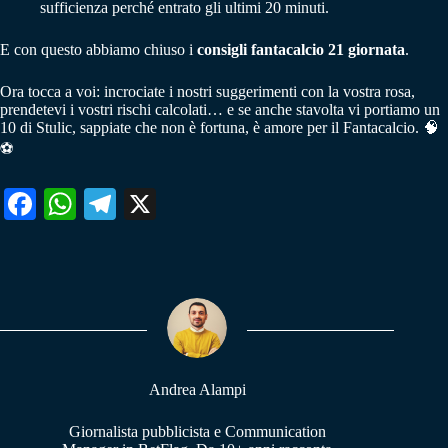
sufficienza perché entrato gli ultimi 20 minuti.
E con questo abbiamo chiuso i
consigli fantacalcio 21 giornata
.
Ora tocca a voi: incrociate i nostri suggerimenti con la vostra rosa,
prendetevi i vostri rischi calcolati… e se anche stavolta vi portiamo un
10 di Stulic, sappiate che non è fortuna, è amore per il Fantacalcio. 🧠
⚽
Fa
W
Te
X
ce
ha
le
bo
ts
gr
ok
A
a
pp
m
Andrea Alampi
Giornalista pubblicista e Communication