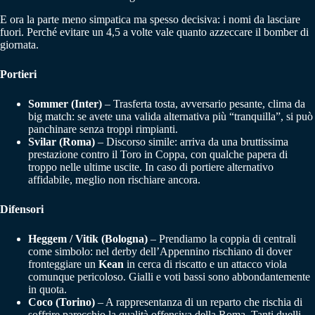
E ora la parte meno simpatica ma spesso decisiva: i nomi da lasciare
fuori. Perché evitare un 4,5 a volte vale quanto azzeccare il bomber di
giornata.
Portieri
Sommer (Inter)
– Trasferta tosta, avversario pesante, clima da
big match: se avete una valida alternativa più “tranquilla”, si può
panchinare senza troppi rimpianti.
Svilar (Roma)
– Discorso simile: arriva da una bruttissima
prestazione contro il Toro in Coppa, con qualche papera di
troppo nelle ultime uscite. In caso di portiere alternativo
affidabile, meglio non rischiare ancora.
Difensori
Heggem / Vitik (Bologna)
– Prendiamo la coppia di centrali
come simbolo: nel derby dell’Appennino rischiano di dover
fronteggiare un
Kean
in cerca di riscatto e un attacco viola
comunque pericoloso. Gialli e voti bassi sono abbondantemente
in quota.
Coco (Torino)
– A rappresentanza di un reparto che rischia di
soffrire parecchio la qualità offensiva della Roma. Tanti duelli,