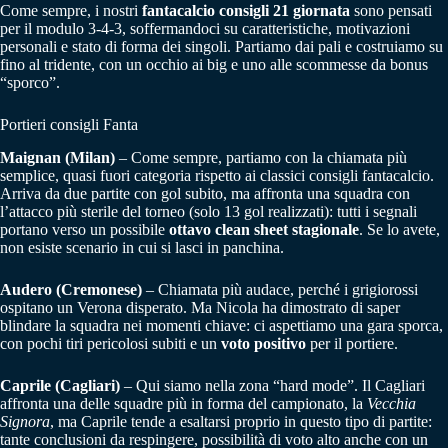
Come sempre, i nostri
fantacalcio consigli 21 giornata
sono pensati
per il modulo 3-4-3, soffermandoci su caratteristiche, motivazioni
personali e stato di forma dei singoli. Partiamo dai pali e costruiamo su
fino al tridente, con un occhio ai big e uno alle scommesse da bonus
“sporco”.
Portieri consigli Fanta
Maignan (Milan)
– Come sempre, partiamo con la chiamata più
semplice, quasi fuori categoria rispetto ai classici consigli fantacalcio.
Arriva da due partite con gol subito, ma affronta una squadra con
l’attacco più sterile del torneo (solo 13 gol realizzati): tutti i segnali
portano verso un possibile
ottavo clean sheet stagionale
. Se lo avete,
non esiste scenario in cui si lasci in panchina.
Audero (Cremonese)
– Chiamata più audace, perché i grigiorossi
ospitano un Verona disperato. Ma Nicola ha dimostrato di saper
blindare la squadra nei momenti chiave: ci aspettiamo una gara sporca,
con pochi tiri pericolosi subiti e un
voto positivo
per il portiere.
Caprile (Cagliari)
– Qui siamo nella zona “hard mode”. Il Cagliari
affronta una delle squadre più in forma del campionato, la
Vecchia
Signora
, ma Caprile tende a esaltarsi proprio in questo tipo di partite:
tante conclusioni da respingere, possibilità di voto alto anche con un