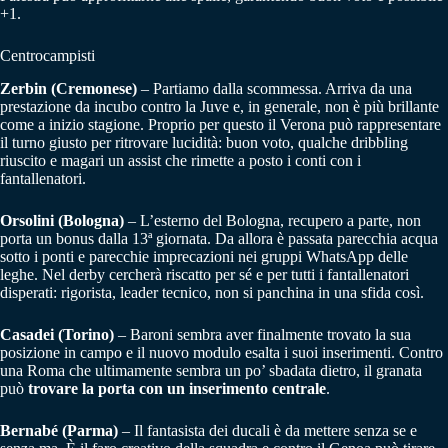
+1.
Centrocampisti
Zerbin (Cremonese)
– Partiamo dalla scommessa. Arriva da una
prestazione da incubo contro la Juve e, in generale, non è più brillante
come a inizio stagione. Proprio per questo il Verona può rappresentare
il turno giusto per ritrovare lucidità: buon voto, qualche dribbling
riuscito e magari un assist che rimette a posto i conti con i
fantallenatori.
Orsolini (Bologna)
– L’esterno del Bologna, recupero a parte, non
porta un bonus dalla 13ª giornata. Da allora è passata parecchia acqua
sotto i ponti e parecchie imprecazioni nei gruppi WhatsApp delle
leghe. Nel derby cercherà riscatto per sé e per tutti i fantallenatori
disperati: rigorista, leader tecnico, non si panchina in una sfida così.
Casadei (Torino)
– Baroni sembra aver finalmente trovato la sua
posizione in campo e il nuovo modulo esalta i suoi inserimenti. Contro
una Roma che ultimamente sembra un po’ sbadata dietro, il granata
può
trovare la porta con un inserimento centrale
.
Bernabé (Parma)
– Il fantasista dei ducali è da mettere senza se e