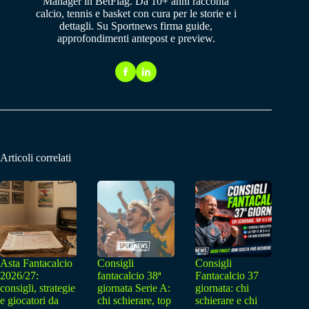
Manager in BetFlag. Da 10+ anni racconta
calcio, tennis e basket con cura per le storie e i
dettagli. Su Sportnews firma guide,
approfondimenti antepost e preview.
Articoli correlati
Asta Fantacalcio
Consigli
Consigli
2026/27:
fantacalcio 38ª
Fantacalcio 37
consigli, strategie
giornata Serie A:
giornata: chi
e giocatori da
chi schierare, top
schierare e chi