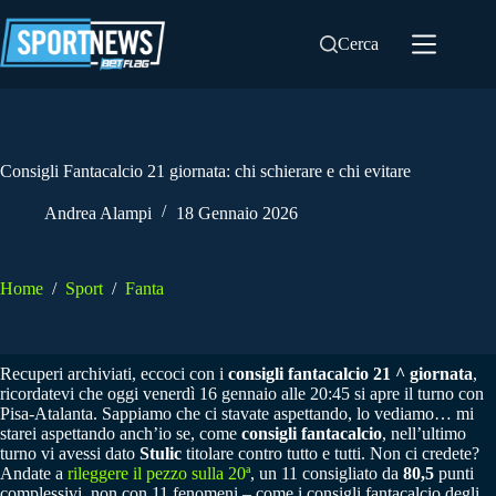
Salta
al
Cerca
contenuto
Consigli Fantacalcio 21 giornata: chi schierare e chi evitare
Andrea Alampi
18 Gennaio 2026
Home
/
Sport
/
Fanta
Recuperi archiviati, eccoci con i
consigli fantacalcio 21 ^ giornata
,
ricordatevi che oggi venerdì 16 gennaio alle 20:45 si apre il turno con
Pisa-Atalanta. Sappiamo che ci stavate aspettando, lo vediamo… mi
starei aspettando anch’io se, come
consigli fantacalcio
, nell’ultimo
turno vi avessi dato
Stulic
titolare contro tutto e tutti. Non ci credete?
Andate a
rileggere il pezzo sulla 20ª
, un 11 consigliato da
80,5
punti
complessivi, non con 11 fenomeni – come i consigli fantacalcio degli