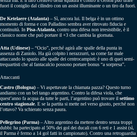
senza ma. È il faro creativo della squadra e contro il Genoa può tirare
fuori il coniglio dal cilindro con un assist illuminante o un tiro da fuori.
De Ketelaere (Atalanta)
– Sì, ancora lui. Il belga è in un ottimo
momento di forma e con Palladino sembra aver ritrovato fiducia e
continuità. In
Pisa-Atalanta
, contro una difesa non irresistibile, è il
classico nome che può portare il +3 che cambia la giornata.
Atta (Udinese)
– “Ocio”, perché agirà alle spalle della punta in
assenza di Zaniolo. Ha già colpito i nerazzurri, sa come far male
attaccando lo spazio alle spalle dei centrocampisti: è uno di quei semi-
trequartisti che al fantacalcio possono portare bonus “a sorpresa”.
Attaccanti
Castro (Bologna)
– Vi aspettavate la chiamata pazza? Questo turno
andiamo con un bel tango argentino. Contro la difesa viola, che
quest’anno fa acqua da tutte le parti, l’argentino può trovare il
settimo
centro stagionale
. E se la partita si mette nel verso giusto, perché non
l’ottavo? Va schierato senza paura.
Pellegrino (Parma)
– Altro argentino da mettere dentro senza troppi
dubbi: ha partecipato al 50% dei gol dei ducali con 6 reti e 1 assist (sì,
il Parma è fermo a 14 gol fatti in campionato). Contro una retroguardia