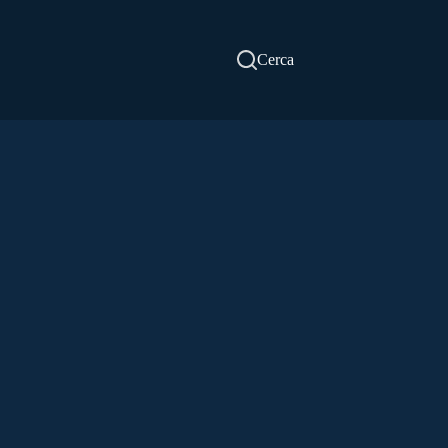
Cerca