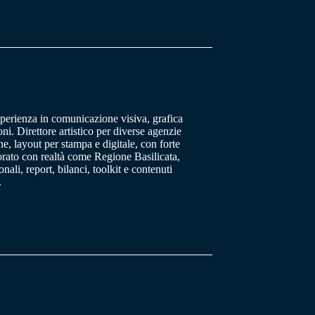
sperienza in comunicazione visiva, grafica
oni. Direttore artistico per diverse agenzie
, layout per stampa e digitale, con forte
orato con realtà come Regione Basilicata,
ali, report, bilanci, toolkit e contenuti
.