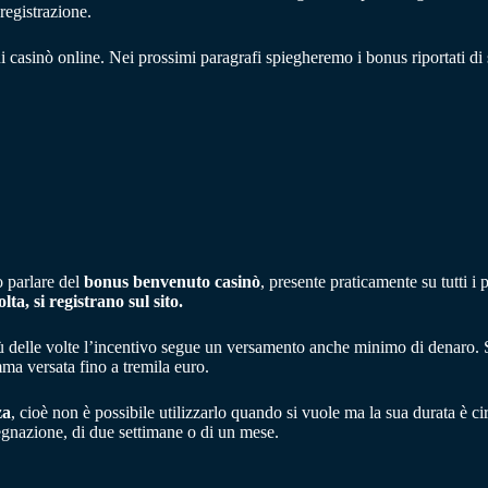
registrazione.
i casinò online. Nei prossimi paragrafi spiegheremo i bonus riportati di s
 parlare del
bonus benvenuto casinò
, presente praticamente su tutti i
lta, si registrano sul sito.
più delle volte l’incentivo segue un versamento anche minimo di denaro.
mma versata fino a tremila euro.
za
, cioè non è possibile utilizzarlo quando si vuole ma la sua durata è cir
segnazione, di due settimane o di un mese.