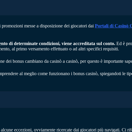
ici promozioni messe a disposizione dei giocatori dai
Portali di Casinò 
to di determinate condizioni, viene accreditata sul conto.
Ed è pro
imento, al primo versamento effettuato o ad altri specifici requisiti.
azione dei bonus cambiano da casinò a casinò, per questo è importante sa
prendere al meglio come funzionano i bonus casinò, spiegandoti le tipo
 alcune eccezioni, ovviamente ricercate dai giocatori più navigati. Ci ri