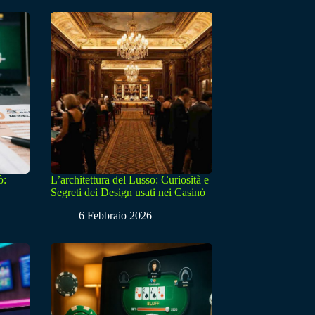
ò:
L’architettura del Lusso: Curiosità e
Segreti dei Design usati nei Casinò
6 Febbraio 2026