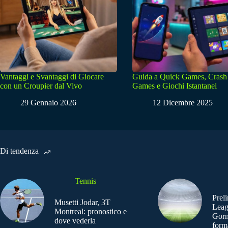
Vantaggi e Svantaggi di Giocare
Guida a Quick Games, Crash
con un Croupier dal Vivo
Games e Giochi Istantanei
29 Gennaio 2026
12 Dicembre 2025
Di tendenza
Tennis
Prel
Musetti Jodar, 3T
Leag
Montreal: pronostico e
Gorn
dove vederla
form