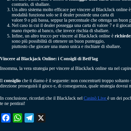
contrario, di sballare.
Un altro sistema molto efficace per vincere al BlackJack online 
modalità funziona solo se il dealer possiede una carta di
valore 9 o più bassa, seppur la percentuale che ottenga un buon 
Nel caso in cui il dealer possegga una carta di valore 7 e il gioca
mano rispetto al banco, che invece rischia di sballare.
Infine, un altro trucco per vincere al BlackJack online è
richiede
sono più possibilità di ottenere un buon punteggio,
piuttosto che giocare una mano unica e rischiare di sballare.
Vincere al Blackjack Online: i Consigli di BetFlag
Insomma, la vera strategia per vincere al BlackJack online sta nel capi
Il
consiglio
che ti diamo è il seguente: non concentrarti troppo soltanto 
direzione proseguirà il gioco e, di conseguenza, quale strategia dovrai m
In conclusione, ricordati che il BlackJack nel
Casinò Live
è un dei poch
te ne pentirai!
Fa
W
Te
X
ce
ha
le