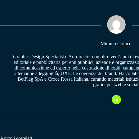
bo
ts
gr
ok
A
a
pp
m
Mimmo Colucci
Graphic Design Specialist e Art director con oltre vent’anni di e
editoriale e pubblicitaria per enti pubblici, aziende e organizzazi
di comunicazione ed esperto nella costruzione di loghi, campagne
attenzione a leggibilità, UX/UI e coerenza del brand. Ha collab
BetFlag SpA e Croce Rossa Italiana, curando materiali istituzion
grafici per web e social
Articoli correlati