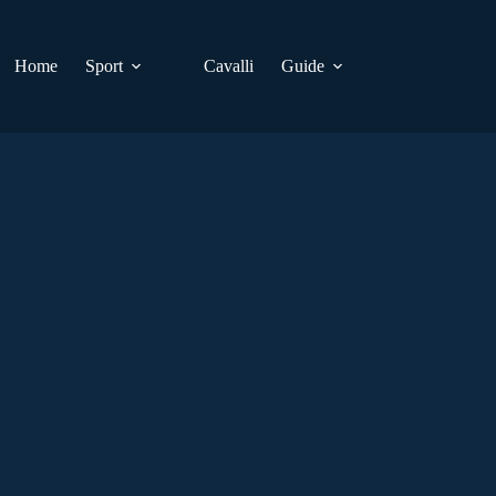
Home
Sport
Cavalli
Guide