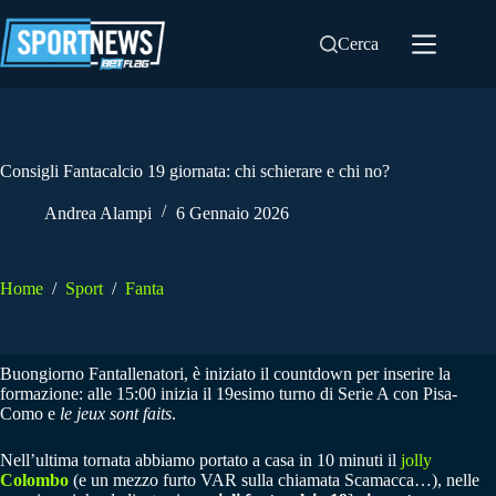
Salta
al
Cerca
contenuto
Consigli Fantacalcio 19 giornata: chi schierare e chi no?
Andrea Alampi
6 Gennaio 2026
Home
/
Sport
/
Fanta
Buongiorno Fantallenatori, è iniziato il countdown per inserire la
formazione: alle 15:00 inizia il 19esimo turno di Serie A con Pisa-
Como e
le jeux sont faits
.
Nell’ultima tornata abbiamo portato a casa in 10 minuti il
jolly
Colombo
(e un mezzo furto VAR sulla chiamata Scamacca…), nelle