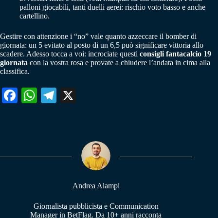
palloni giocabili, tanti duelli aerei: rischio voto basso e anche
cartellino.
Gestire con attenzione i “no” vale quanto azzeccare il bomber di
giornata: un 5 evitato al posto di un 6,5 può significare vittoria allo
scadere. Adesso tocca a voi: incrociate questi
consigli fantacalcio 19
giornata
con la vostra rosa e provate a chiudere l’andata in cima alla
classifica.
Fa
W
Te
X
ce
ha
le
bo
ts
gr
ok
A
a
pp
m
Andrea Alampi
Giornalista pubblicista e Communication
Manager in BetFlag. Da 10+ anni racconta