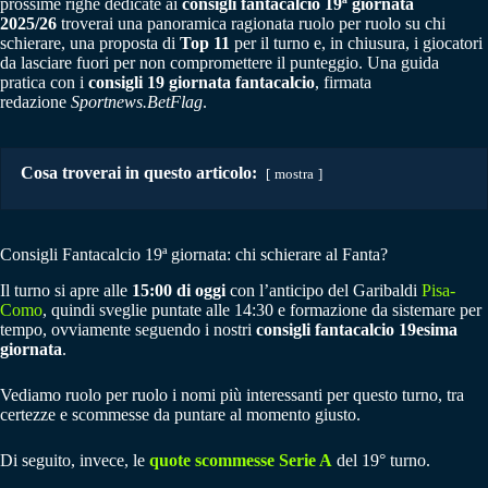
prossime righe dedicate ai
consigli fantacalcio 19ª giornata
2025/26
troverai una panoramica ragionata ruolo per ruolo su chi
schierare, una proposta di
Top 11
per il turno e, in chiusura, i giocatori
da lasciare fuori per non compromettere il punteggio. Una guida
pratica con i
consigli 19 giornata fantacalcio
, firmata
redazione
Sportnews.BetFlag
.
Cosa troverai in questo articolo:
mostra
Consigli Fantacalcio 19ª giornata: chi schierare al Fanta?
Il turno si apre alle
15:00 di oggi
con l’anticipo del Garibaldi
Pisa-
Como
, quindi sveglie puntate alle 14:30 e formazione da sistemare per
tempo, ovviamente seguendo i nostri
consigli fantacalcio 19esima
giornata
.
Vediamo ruolo per ruolo i nomi più interessanti per questo turno, tra
certezze e scommesse da puntare al momento giusto.
Di seguito, invece, le
quote scommesse Serie A
del 19° turno.