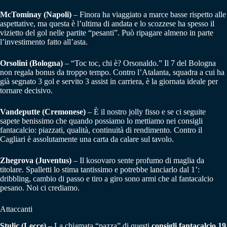
McTominay (Napoli)
– Finora ha viaggiato a marce basse rispetto alle
aspettative, ma questa è l’ultima di andata e lo scozzese ha spesso il
vizietto del gol nelle partite “pesanti”. Può ripagare almeno in parte
l’investimento fatto all’asta.
Orsolini (Bologna)
– “Toc toc, chi è? Orsonaldo.” Il 7 del Bologna
non regala bonus da troppo tempo. Contro l’Atalanta, squadra a cui ha
già segnato 3 gol e servito 3 assist in carriera, è la giornata ideale per
tornare decisivo.
Vandeputte (Cremonese)
– È il nostro jolly fisso e se ci seguite
sapete benissimo che quando possiamo lo mettiamo nei consigli
fantacalcio: piazzati, qualità, continuità di rendimento. Contro il
Cagliari è assolutamente una carta da calare sul tavolo.
Zhegrova (Juventus)
– Il kosovaro sente profumo di maglia da
titolare. Spalletti lo stima tantissimo e potrebbe lanciarlo dal 1’:
dribbling, cambio di passo e tiro a giro sono armi che al fantacalcio
pesano. Noi ci crediamo.
Attaccanti
Stulic (Lecce)
– La chiamata “pazza” di questi
consigli fantacalcio 19