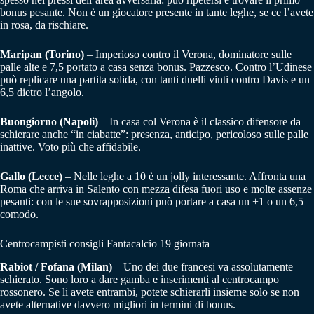
bonus pesante. Non è un giocatore presente in tante leghe, se ce l’avete
in rosa, da rischiare.
Maripan (Torino)
– Imperioso contro il Verona, dominatore sulle
palle alte e 7,5 portato a casa senza bonus. Pazzesco. Contro l’Udinese
può replicare una partita solida, con tanti duelli vinti contro Davis e un
6,5 dietro l’angolo.
Buongiorno (Napoli)
– In casa col Verona è il classico difensore da
schierare anche “in ciabatte”: presenza, anticipo, pericoloso sulle palle
inattive. Voto più che affidabile.
Gallo (Lecce)
– Nelle leghe a 10 è un jolly interessante. Affronta una
Roma che arriva in Salento con mezza difesa fuori uso e molte assenze
pesanti: con le sue sovrapposizioni può portare a casa un +1 o un 6,5
comodo.
Centrocampisti consigli Fantacalcio 19 giornata
Rabiot / Fofana (Milan)
– Uno dei due francesi va assolutamente
schierato. Sono loro a dare gamba e inserimenti al centrocampo
rossonero. Se li avete entrambi, potete schierarli insieme solo se non
avete alternative davvero migliori in termini di bonus.