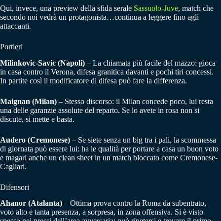
Qui, invece, una preview della sfida serale
Sassuolo-Juve
, match che
secondo noi vedrà un protagonista…continua a leggere fino agli
attaccanti.
Portieri
Milinkovic-Savic (Napoli)
– La chiamata più facile del mazzo: gioca
in casa contro il Verona, difesa granitica davanti e pochi tiri concessi.
In partite così il modificatore di difesa può fare la differenza.
Maignan (Milan)
– Stesso discorso: il Milan concede poco, lui resta
una delle garanzie assolute del reparto. Se lo avete in rosa non si
discute, si mette e basta.
Audero (Cremonese)
– Se siete senza un big tra i pali, la scommessa
di giornata può essere lui: ha le qualità per portare a casa un buon voto
e magari anche un clean sheet in un match bloccato come Cremonese-
Cagliari.
Difensori
Ahanor (Atalanta)
– Ottima prova contro la Roma da subentrato,
voto alto e tanta presenza, a sorpresa, in zona offensiva. Si è visto
spesso nei pressi dell’area avversaria: può ripetersi e trovare il primo