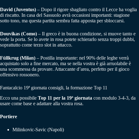
David (Juventus)
– Dopo il rigore sbagliato contro il Lecce ha voglia
di riscatto. In casa del Sassuolo avrà occasioni importanti: stagione
sotto tono, ma questa partita sembra fatta apposta per sbloccarsi.
Douvikas (Como)
– Il greco è in buona condizione, si muove tanto e
vede la porta. Se lo avete in rosa potete schierarlo senza troppi dubbi,
soprattutto come terzo slot in attacco.
Füllkrug (Milan)
– Postilla importante: nel 90% delle leghe verrà
acquistato solo a fine mercato, ma se nella vostra è già arruolabile è
una scommessa da provare. Attaccante d’area, perfetto per il gioco
offensivo rossonero.
Fantacalcio 19ª giornata consigli, la formazione Top 11
Ecco una possibile
Top 11 per la 19ª giornata
con modulo 3-4-3, da
usare come base e adattare alla vostra rosa.
Portiere
Milinkovic-Savic (Napoli)