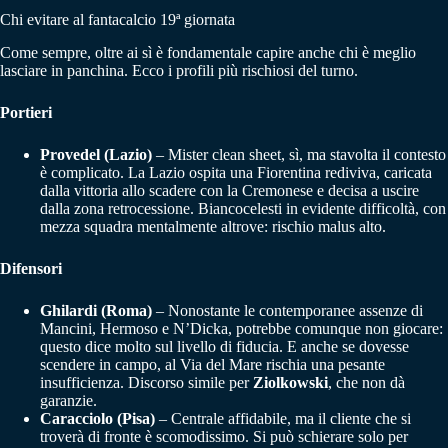
Chi evitare al fantacalcio 19ª giornata
Come sempre, oltre ai sì è fondamentale capire anche chi è meglio
lasciare in panchina. Ecco i profili più rischiosi del turno.
Portieri
Provedel (Lazio)
– Mister clean sheet, sì, ma stavolta il contesto
è complicato. La Lazio ospita una Fiorentina rediviva, caricata
dalla vittoria allo scadere con la Cremonese e decisa a uscire
dalla zona retrocessione. Biancocelesti in evidente difficoltà, con
mezza squadra mentalmente altrove: rischio malus alto.
Difensori
Ghilardi (Roma)
– Nonostante le contemporanee assenze di
Mancini, Hermoso e N’Dicka, potrebbe comunque non giocare:
questo dice molto sul livello di fiducia. E anche se dovesse
scendere in campo, al Via del Mare rischia una pesante
insufficienza. Discorso simile per
Ziolkowski
, che non dà
garanzie.
Caracciolo (Pisa)
– Centrale affidabile, ma il cliente che si
troverà di fronte è scomodissimo. Si può schierare solo per