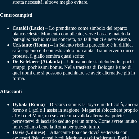
stretta necessità, altrove meglio evitare.
Centrocampisti
Cataldi (Lazio)
– Lo prendiamo come simbolo del reparto
biancoceleste. Momento complicato, verve bassa e match da
battaglia: rischio malus concreto, tra falli tattici e nervosismo.
Cristante (Roma)
– In Salento rischia parecchio: è in diffida,
sarà capitano e il contesto caldo non aiuta. Tra interventi duri e
proteste, il giallo sembra quasi scritto.
De Ketelaere (Atalanta)
– Ultimamente sta deludendo: pochi
strappi, pochissimi bonus. Nella trasferta di Bologna è uno di
quei nomi che si possono panchinare se avete alternative più in
forma.
Attaccanti
Dybala (Roma)
– Discorso simile: la Joya è in difficoltà, ancora
fermo a 1 gol e 1 assist in stagione. Magari si sbloccherà proprio
al Via del Mare, ma se avete una valida alternativa potete
permettervi di lasciarlo seduto per un turno. Come avrete intuito
non vediamo bene la Roma per questo turno.
Davis (Udinese)
– Attaccante boa che dovrà vedersela con
avversari fisici e tosti (vedi Maripan su chi schierare). Pochi