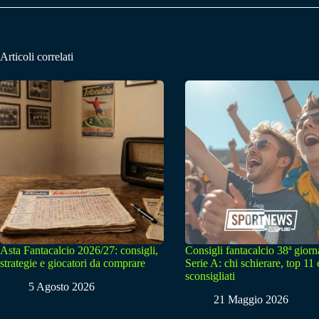
Articoli correlati
Asta Fantacalcio 2026/27: consigli,
Consigli fantacalcio 38ª giorn
strategie e giocatori da comprare
Serie A: chi schierare, top 11 
sconsigliati
5 Agosto 2026
21 Maggio 2026