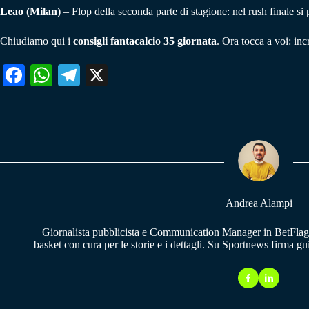
Leao (Milan)
– Flop della seconda parte di stagione: nel rush finale s
Chiudiamo qui i
consigli fantacalcio 35 giornata
. Ora tocca a voi: in
Fa
W
Te
X
ce
ha
le
bo
ts
gr
ok
A
a
pp
m
Andrea Alampi
Giornalista pubblicista e Communication Manager in BetFlag.
basket con cura per le storie e i dettagli. Su Sportnews firma g