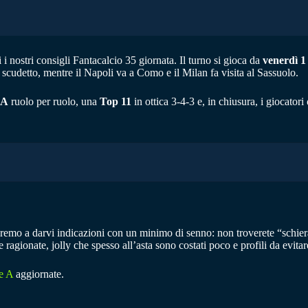
 nostri consigli Fantacalcio 35 giornata. Il turno si gioca da
venerdì 1
i scudetto, mentre il Napoli va a Como e il Milan fa visita al Sassuolo.
 A
ruolo per ruolo, una
Top 11
in ottica 3-4-3 e, in chiusura, i giocatori
emo a darvi indicazioni con un minimo di senno: non troverete “schie
 ragionate, jolly che spesso all’asta sono costati poco e profili da evit
e A
aggiornate.