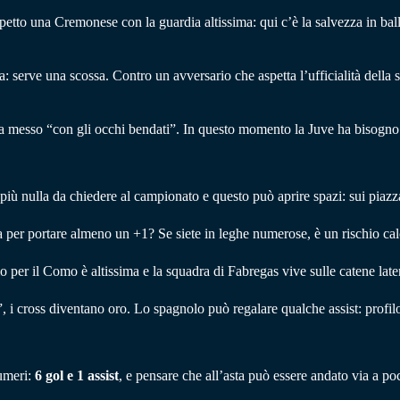
etto una Cremonese con la guardia altissima: qui c’è la salvezza in ball
 serve una scossa. Contro un avversario che aspetta l’ufficialità della s
a messo “con gli occhi bendati”. In questo momento la Juve ha bisogno di 
 più nulla da chiedere al campionato e questo può aprire spazi: sui piaz
a per portare almeno un +1? Se siete in leghe numerose, è un rischio cal
o per il Como è altissima e la squadra di Fabregas vive sulle catene late
”, i cross diventano oro. Lo spagnolo può regalare qualche assist: profil
umeri:
6 gol e 1 assist
, e pensare che all’asta può essere andato via a p