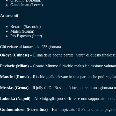
Orsolini (Bologna)
Gandelman (Lecce)
Attaccanti
Berardi (Sassuolo)
Malen (Roma)
Pio Esposito (Inter)
Chi evitare al fantacalcio 35ª giornata
Okoye (Udinese)
– È una delle poche partite “vere” di questo finale: ri
Pavlovic (Milan)
– Contro Mimmo il rischio malus è altissimo: valutate 
Mancini (Roma)
– Rischio giallo elevato in una partita che può regalar
Messias (Genoa)
– Il jolly di De Rossi può incappare in una giornata n
Lobotka (Napoli)
– Al Sinigaglia può soffrire se non supportato bene:
Gudmundsson (Fiorentina)
– Ha “impiccato” il Fanta di tanti: pagato 