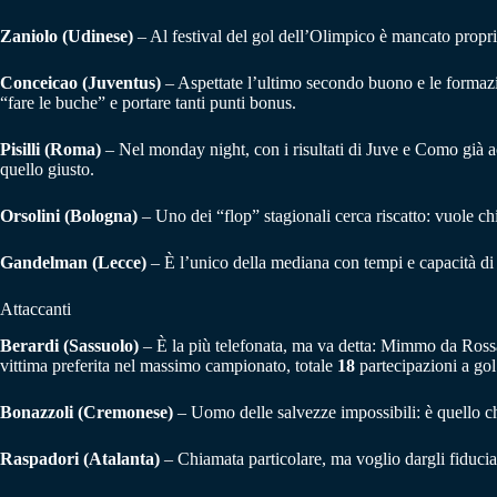
Zaniolo (Udinese)
– Al festival del gol dell’Olimpico è mancato proprio 
Conceicao (Juventus)
– Aspettate l’ultimo secondo buono e le formazio
“fare le buche” e portare tanti punti bonus.
Pisilli (Roma)
– Nel monday night, con i risultati di Juve e Como già acq
quello giusto.
Orsolini (Bologna)
– Uno dei “flop” stagionali cerca riscatto: vuole ch
Gandelman (Lecce)
– È l’unico della mediana con tempi e capacità di
Attaccanti
Berardi (Sassuolo)
– È la più telefonata, ma va detta: Mimmo da Rossa
vittima preferita nel massimo campionato, totale
18
partecipazioni a gol
Bonazzoli (Cremonese)
– Uomo delle salvezze impossibili: è quello ch
Raspadori (Atalanta)
– Chiamata particolare, ma voglio dargli fiducia 