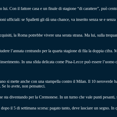
lui. Con il fattore casa e un finale di stagione “di carattere”, può centr
ni ufficiali: se Spalletti gli dà una chance, va inserito senza se e se
uisiti, la Roma potrebbe vivere una serata strana. Ma lui, sulla trequarti
iudere l’annata centrando per la quarta stagione di fila la doppia cifra. 
 inserimento. In una sfida delicata come Pisa-Lecce può essere l’uomo 
no si mette anche con una stampella contro il Milan. Il 10 neroverde 
. Se lo avete, non pensateci.
e sta diventando per la Cremonese. In un turno che vale punti pesanti,
dopo il 5 di settimana scorsa: pagato tanto, deve lasciare un segno. In q