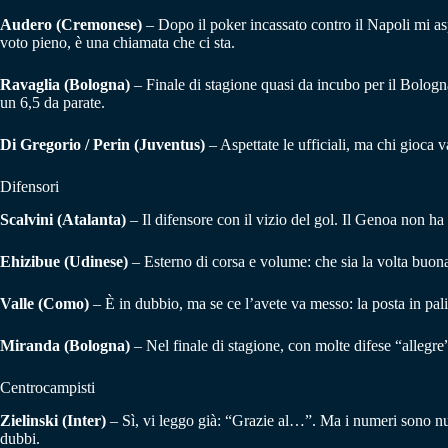
Audero (Cremonese)
– Dopo il poker incassato contro il Napoli mi asp
voto pieno, è una chiamata che ci sta.
Ravaglia (Bologna)
– Finale di stagione quasi da incubo per il Bologna:
un 6,5 da parate.
Di Gregorio / Perin (Juventus)
– Aspettate le ufficiali, ma chi gioca v
Difensori
Scalvini (Atalanta)
– Il difensore con il vizio del gol. Il Genoa non ha
Ehizibue (Udinese)
– Esterno di corsa e volume: che sia la volta buon
Valle (Como)
– È in dubbio, ma se ce l’avete va messo: la posta in pali
Miranda (Bologna)
– Nel finale di stagione, con molte difese “allegre
Centrocampisti
Zielinski (Inter)
– Sì, vi leggo già: “Grazie al…”. Ma i numeri sono n
dubbi.