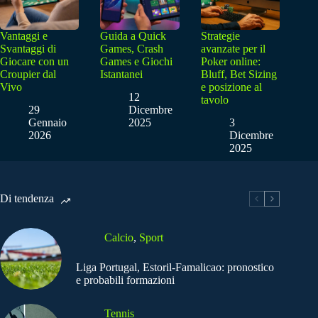
Vantaggi e
Guida a Quick
Strategie
Svantaggi di
Games, Crash
avanzate per il
Giocare con un
Games e Giochi
Poker online:
Croupier dal
Istantanei
Bluff, Bet Sizing
Vivo
e posizione al
12
tavolo
29
Dicembre
Gennaio
2025
3
2026
Dicembre
2025
Di tendenza
Calcio
,
Sport
Liga Portugal, Estoril-Famalicao: pronostico
e probabili formazioni
Tennis