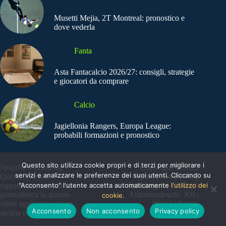
Musetti Mejia, 2T Montreal: pronostico e
dove vederla
Fanta
Asta Fantacalcio 2026/27: consigli, strategie
e giocatori da comprare
Calcio
Jagiellonia Rangers, Europa League:
probabili formazioni e pronostico
Questo sito utilizza cookie propri e di terzi per migliorare i
SportNews.BetFlag -
Copyright © 2025
servizi e analizzare le preferenze dei suoi utenti. Cliccando su
Questo sito non
SportNews BetFlag
"Acconsento" l'utente accetta automaticamente
l'utilizzo dei
rappresenta una testata
Sede Legale: Via degli
giornalistica in quanto
Aldobrandeschi, 300 |
cookie.
viene aggiornato senza
00163 | Roma
Acconsento
Non acconsento
Privacy policy
alcuna periodicità