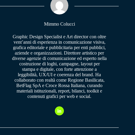
pp
m
Mimmo Colucci
Graphic Design Specialist e Art director con oltre
vent’anni di esperienza in comunicazione visiva,
grafica editoriale e pubblicitaria per enti pubblici,
aziende e organizzazioni. Direttore artistico per
diverse agenzie di comunicazione ed esperto nella
costruzione di loghi, campagne, layout per
stampa e digitale, con forte attenzione a
leggibilità, UX/UI e coerenza del brand. Ha
collaborato con realtà come Regione Basilicata,
BetFlag SpA e Croce Rossa Italiana, curando
materiali istituzionali, report, bilanci, toolkit e
contenuti grafici per web e social.