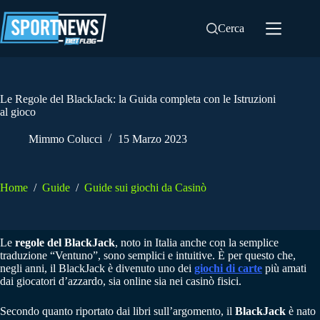
Salta
al
Cerca
contenuto
Le Regole del BlackJack: la Guida completa con le Istruzioni
al gioco
Mimmo Colucci
15 Marzo 2023
Home
/
Guide
/
Guide sui giochi da Casinò
Le
regole del BlackJack
, noto in Italia anche con la semplice
traduzione “Ventuno”, sono semplici e intuitive. È per questo che,
negli anni, il BlackJack è divenuto uno dei
giochi di carte
più amati
dai giocatori d’azzardo, sia online sia nei casinò fisici.
Secondo quanto riportato dai libri sull’argomento, il
BlackJack
è nato