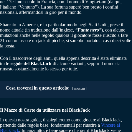
nel 17esimo secolo in Francia, con il nome di Vingt-et-un (da qui,
l’italiano “Ventuno”). La sua fortuna superò ben presto i confini
nazionali, affermandosi in giro per il mondo.
Sbarcato in America, e in particolar modo negli Stati Uniti, prese il
nome attuale (in traduzione dall’inglese,
“Fante nero”
), con alcune
mutazioni anche nelle regole: qualora il giocatore fosse riuscito a fare
21 con un asso e un jack di picche, si sarebbe portato a casa dieci volte
la posta.
Con il trascorrere degli anni, quella appena descritta è stata eliminata
tra le
regole del BlackJack
di alcune varianti, seppur il nome sia
rimasto sostanzialmente lo stesso per tutte.
Cosa troverai in questo articolo:
mostra
Il Mazzo di Carte da utilizzare nel BlackJack
In questa nostra guida, ti spiegheremo come giocare al BlackJack,
partendo dalle regole base, fondamentali per riuscire a
Vincere al
BlackJack
. Innanzitutto, è bene sapere che per il BlackJack viene