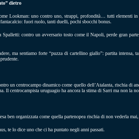
to” dietro
come Lookman: uno contro uno, strappi, profondità… tutti elementi in
 fantacalcio: fuori ruolo, tanti duelli, pochi sbocchi bonus.
 Spalletti: contro un avversario tosto come il Napoli, perde gran parte
re, ma sentiamo forte “puzza di cartellino giallo”: partita intensa, tan
 prudente.
ontro un centrocampo dinamico come quello dell’Atalanta, rischia di andar
na. Il centrocampista uruguagio ha ancora la stima di Sarri ma non la no
 difesa ben organizzata come quella partenopea rischia di non vederla ma
us, te lo dice uno che ci ha puntato negli anni passati.