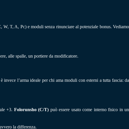
 C, W, T, A, Pc) e moduli senza rinunciare al potenziale bonus. Vediam
re, alle spalle, un portiere da modificatore.
è invece l’arma ideale per chi ama moduli con esterni a tutta fascia: da
iale +3.
Folorunsho (C/T)
può essere usato come interno fisico in u
avvero la differenza.