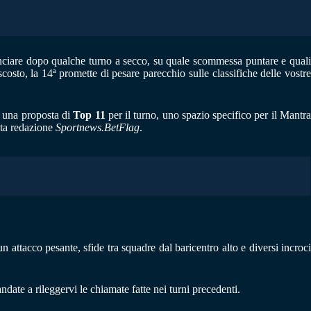
nciare dopo qualche turno a secco, su quale scommessa puntare e qual
costo, la 14ª promette di pesare parecchio sulle classifiche delle vostre
, una proposta di
Top 11
per il turno, uno spazio specifico per il Mantr
ata redazione
Sportnews.BetFlag
.
n attacco pesante, sfide tra squadre dal baricentro alto e diversi incroci
 andate a rileggervi le chiamate fatte nei turni precedenti.