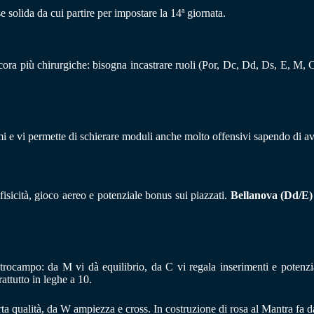
 solida da cui partire per impostare la 14ª giornata.
ncora più chirurgiche: bisogna incastrare ruoli (Por, Dc, Dd, Ds, E, M,
mi e vi permette di schierare moduli anche molto offensivi sapendo di ave
isicità, gioco aereo e potenziale bonus sui piazzati.
Bellanova (Dd/E)
entrocampo: da M vi dà equilibrio, da C vi regala inserimenti e potenz
attutto in leghe a 10.
rta qualità, da W ampiezza e cross. In costruzione di rosa al Mantra fa d