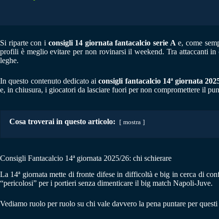
Si riparte con i
consigli 14 giornata fantacalcio serie A
e, come sempr
profili è meglio evitare per non rovinarsi il weekend. Tra attaccanti in 
leghe.
In questo contenuto dedicato ai
consigli fantacalcio 14ª giornata 202
e, in chiusura, i giocatori da lasciare fuori per non compromettere il p
Cosa troverai in questo articolo:
mostra
Consigli Fantacalcio 14ª giornata 2025/26: chi schierare
La 14ª giornata mette di fronte difese in difficoltà e big in cerca di co
“pericolosi” per i portieri senza dimenticare il big match Napoli-Juve.
Vediamo ruolo per ruolo su chi vale davvero la pena puntare per quest