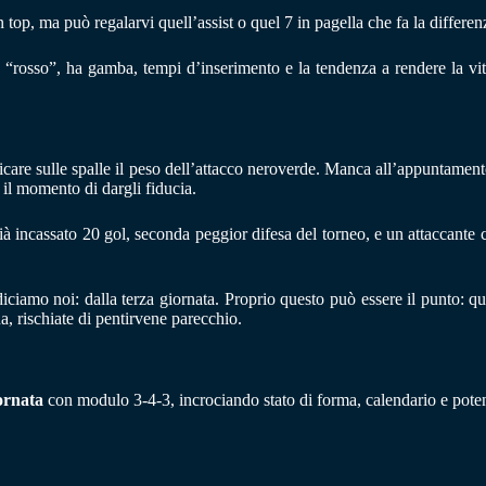
n top, ma può regalarvi quell’assist o quel 7 in pagella che fa la differen
“rosso”, ha gamba, tempi d’inserimento e la tendenza a rendere la vi
ricare sulle spalle il peso dell’attacco neroverde. Manca all’appuntamen
è il momento di dargli fiducia.
già incassato 20 gol, seconda peggior difesa del torneo, e un attaccante 
ciamo noi: dalla terza giornata. Proprio questo può essere il punto: qu
na, rischiate di pentirvene parecchio.
ornata
con modulo 3-4-3, incrociando stato di forma, calendario e pote