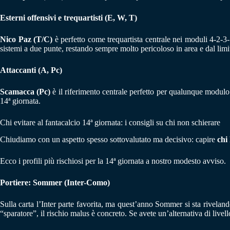
Esterni offensivi e trequartisti (E, W, T)
Nico Paz (T/C)
è perfetto come trequartista centrale nei moduli 4-2-3-1
sistemi a due punte, restando sempre molto pericoloso in area e dal limi
Attaccanti (A, Pc)
Scamacca (Pc)
è il riferimento centrale perfetto per qualunque modulo
14ª giornata.
Chi evitare al fantacalcio 14ª giornata: i consigli su chi non schierare
Chiudiamo con un aspetto spesso sottovalutato ma decisivo: capire
chi 
Ecco i profili più rischiosi per la 14ª giornata a nostro modesto avviso.
Portiere: Sommer (Inter-Como)
Sulla carta l’Inter parte favorita, ma quest’anno Sommer si sta riveland
“sparatore”, il rischio malus è concreto. Se avete un’alternativa di livell