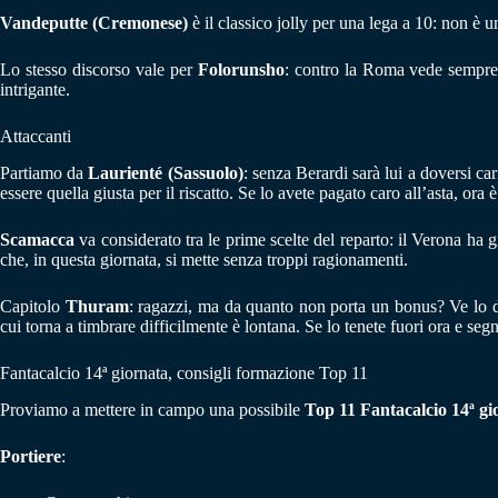
Vandeputte (Cremonese)
è il classico jolly per una lega a 10: non è u
Lo stesso discorso vale per
Folorunsho
: contro la Roma vede sempre 
intrigante.
Attaccanti
Partiamo da
Laurienté (Sassuolo)
: senza Berardi sarà lui a doversi ca
essere quella giusta per il riscatto. Se lo avete pagato caro all’asta, ora 
Scamacca
va considerato tra le prime scelte del reparto: il Verona ha 
che, in questa giornata, si mette senza troppi ragionamenti.
Capitolo
Thuram
: ragazzi, ma da quanto non porta un bonus? Ve lo di
cui torna a timbrare difficilmente è lontana. Se lo tenete fuori ora e seg
Fantacalcio 14ª giornata, consigli formazione Top 11
Proviamo a mettere in campo una possibile
Top 11 Fantacalcio 14ª gi
Portiere
: