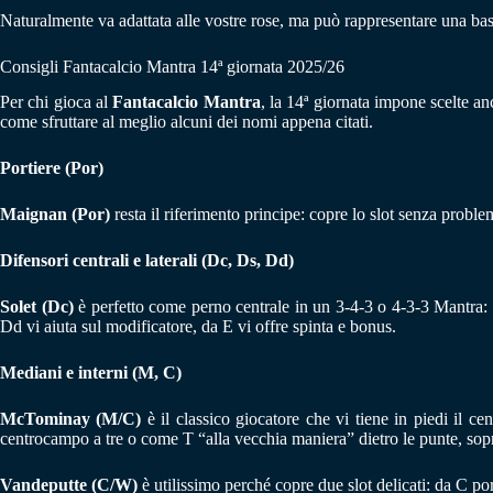
Naturalmente va adattata alle vostre rose, ma può rappresentare una base
Consigli Fantacalcio Mantra 14ª giornata 2025/26
Per chi gioca al
Fantacalcio Mantra
, la 14ª giornata impone scelte a
come sfruttare al meglio alcuni dei nomi appena citati.
Portiere (Por)
Maignan (Por)
resta il riferimento principe: copre lo slot senza proble
Difensori centrali e laterali (Dc, Ds, Dd)
Solet (Dc)
è perfetto come perno centrale in un 3-4-3 o 4-3-3 Mantra: f
Dd vi aiuta sul modificatore, da E vi offre spinta e bonus.
Mediani e interni (M, C)
McTominay (M/C)
è il classico giocatore che vi tiene in piedi il c
centrocampo a tre o come T “alla vecchia maniera” dietro le punte, sopr
Vandeputte (C/W)
è utilissimo perché copre due slot delicati: da C po