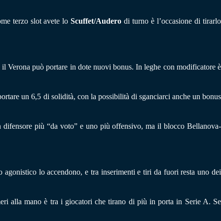
ome terzo slot avete lo
Scuffet/Audero
di turno è l’occasione di tirarl
o il Verona può portare in dote nuovi bonus. In leghe con modificatore 
 portare un 6,5 di solidità, con la possibilità di sganciarci anche un bonu
 un difensore più “da voto” e uno più offensivo, ma il blocco Bellanova-
o agonistico lo accendono, e tra inserimenti e tiri da fuori resta uno de
ri alla mano è tra i giocatori che tirano di più in porta in Serie A. S