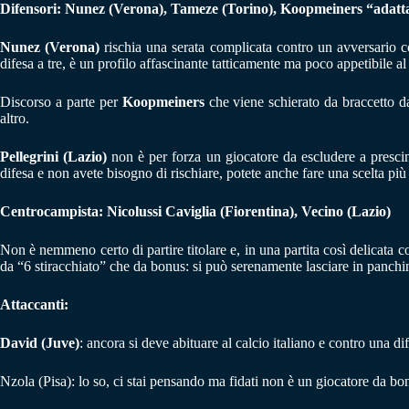
Difensori: Nunez (Verona), Tameze (Torino), Koopmeiners “adatta
Nunez (Verona)
rischia una serata complicata contro un avversario 
difesa a tre, è un profilo affascinante tatticamente ma poco appetibile al
Discorso a parte per
Koopmeiners
che viene schierato da braccetto da
altro.
Pellegrini (Lazio)
non è per forza un giocatore da escludere a prescinde
difesa e non avete bisogno di rischiare, potete anche fare una scelta più
Centrocampista: Nicolussi Caviglia (Fiorentina), Vecino (Lazio)
Non è nemmeno certo di partire titolare e, in una partita così delicata c
da “6 stiracchiato” che da bonus: si può serenamente lasciare in panchi
Attaccanti:
David (Juve)
: ancora si deve abituare al calcio italiano e contro una
Nzola (Pisa): lo so, ci stai pensando ma fidati non è un giocatore da bon