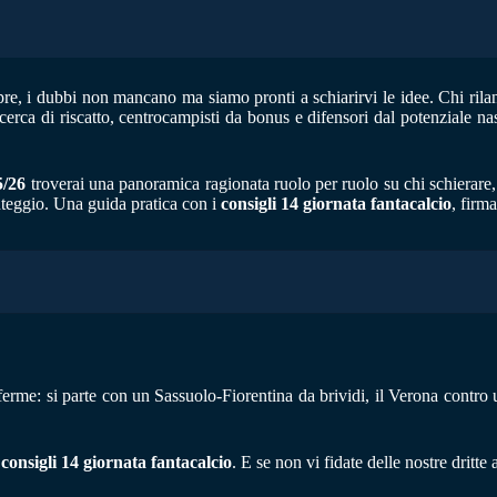
e, i dubbi non mancano ma siamo pronti a schiarirvi le idee. Chi rila
cerca di riscatto, centrocampisti da bonus e difensori dal potenziale nas
5/26
troverai una panoramica ragionata ruolo per ruolo su chi schierare
unteggio. Una guida pratica con i
consigli 14 giornata fantacalcio
, firm
nferme: si parte con un Sassuolo-Fiorentina da brividi, il Verona contro u
i
consigli 14 giornata fantacalcio
. E se non vi fidate delle nostre dritte