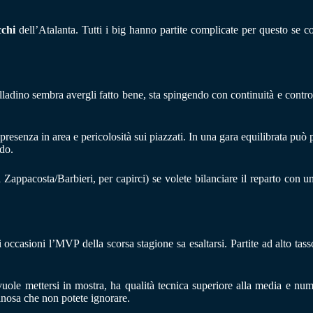
chi
dell’Atalanta. Tutti i big hanno partite complicate per questo se c
alladino sembra avergli fatto bene, sta spingendo con continuità e contr
, presenza in area e pericolosità sui piazzati. In una gara equilibrata può
odo.
a Zappacosta/Barbieri, per capirci) se volete bilanciare il reparto con
i occasioni l’MVP della scorsa stagione sa esaltarsi. Partite ad alto tass
uole mettersi in mostra, ha qualità tecnica superiore alla media e nume
inosa che non potete ignorare.