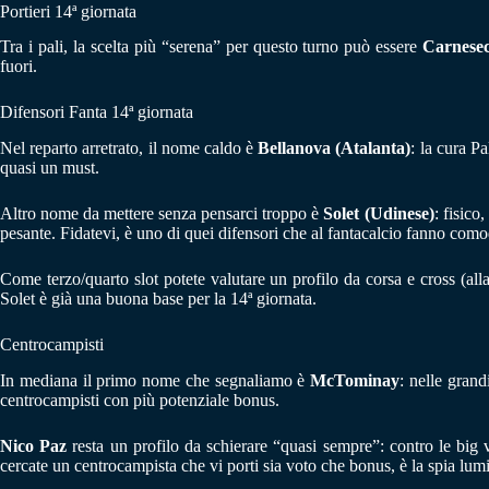
Portieri 14ª giornata
Tra i pali, la scelta più “serena” per questo turno può essere
Carnesec
fuori.
Difensori Fanta 14ª giornata
Nel reparto arretrato, il nome caldo è
Bellanova (Atalanta)
: la cura P
quasi un must.
Altro nome da mettere senza pensarci troppo è
Solet (Udinese)
: fisico
pesante. Fidatevi, è uno di quei difensori che al fantacalcio fanno com
Come terzo/quarto slot potete valutare un profilo da corsa e cross (all
Solet è già una buona base per la 14ª giornata.
Centrocampisti
In mediana il primo nome che segnaliamo è
McTominay
: nelle grand
centrocampisti con più potenziale bonus.
Nico Paz
resta un profilo da schierare “quasi sempre”: contro le big v
cercate un centrocampista che vi porti sia voto che bonus, è la spia lum