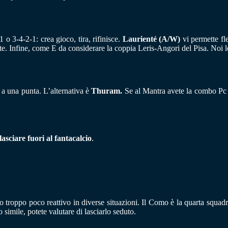
 o 3-4-2-1: crea gioco, tira, rifinisce.
Laurienté (A/W)
vi permette fl
te. Infine, come E da considerare la coppia Leris-Angori del Pisa. Noi l
 a una punta. L’alternativa è
Thuram.
Se al Mantra avete la combo Pc 
lasciare fuori al fantacalcio
.
o troppo poco reattivo in diverse situazioni. Il Como è la quarta squadr
o simile, potete valutare di lasciarlo seduto.