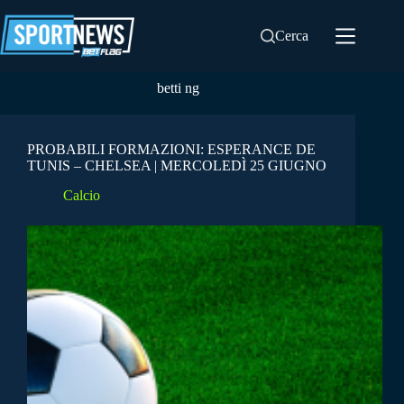
Salta
al
Cerca
contenuto
betti ng
PROBABILI FORMAZIONI: ESPERANCE DE
TUNIS – CHELSEA | MERCOLEDÌ 25 GIUGNO
Calcio