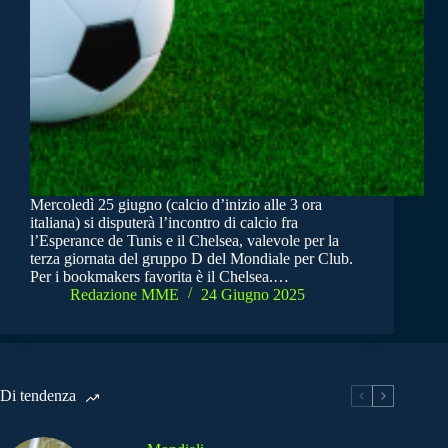
Mercoledì 25 giugno (calcio d’inizio alle 3 ora
italiana) si disputerà l’incontro di calcio fra
l’Esperance de Tunis e il Chelsea, valevole per la
terza giornata del gruppo D del Mondiale per Club.
Per i bookmakers favorita è il Chelsea.…
Redazione MME
24 Giugno 2025
Di tendenza