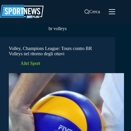
Salta
al
Cerca
contenuto
br volleys
Volley, Champions League: Tours contro BR
Volleys nel ritorno degli ottavi
Altri Sport