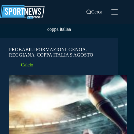
Salta
al
Cerca
contenuto
coppa italiaa
PROBABILI FORMAZIONI| GENOA-
REGGIANA| COPPA ITALIA 9 AGOSTO
Calcio