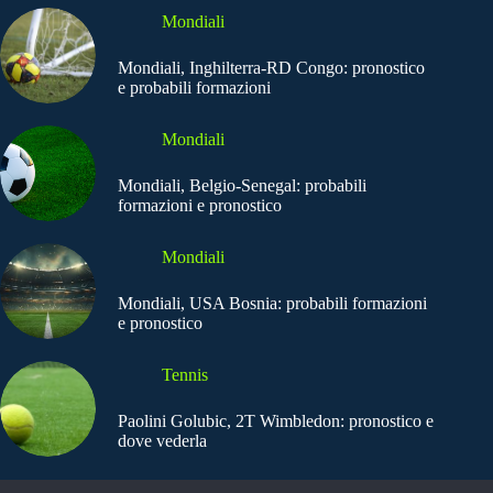
Mondiali
Mondiali, Inghilterra-RD Congo: pronostico
e probabili formazioni
Mondiali
Mondiali, Belgio-Senegal: probabili
formazioni e pronostico
Mondiali
Mondiali, USA Bosnia: probabili formazioni
e pronostico
Tennis
Paolini Golubic, 2T Wimbledon: pronostico e
dove vederla