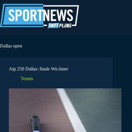
Salta
al
contenuto
Dallas open
Atp 250 Dallas: finale Wu-Isner
Tennis