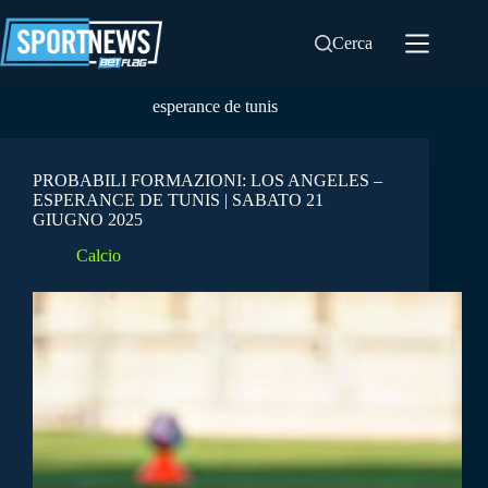
Salta
al
Cerca
contenuto
esperance de tunis
PROBABILI FORMAZIONI: LOS ANGELES –
ESPERANCE DE TUNIS | SABATO 21
GIUGNO 2025
Calcio