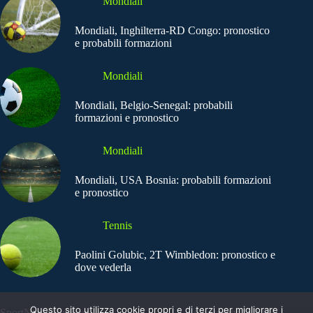
Mondiali
Mondiali, Inghilterra-RD Congo: pronostico
e probabili formazioni
Mondiali
Mondiali, Belgio-Senegal: probabili
formazioni e pronostico
Mondiali
Mondiali, USA Bosnia: probabili formazioni
e pronostico
Tennis
Paolini Golubic, 2T Wimbledon: pronostico e
dove vederla
Questo sito utilizza cookie propri e di terzi per migliorare i
SportNews.BetFlag -
Copyright © 2025