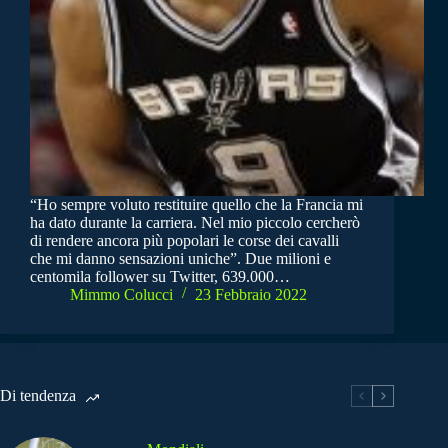
“Ho sempre voluto restituire quello che la Francia mi
ha dato durante la carriera. Nel mio piccolo cercherò
di rendere ancora più popolari le corse dei cavalli
che mi danno sensazioni uniche”. Due milioni e
centomila follower su Twitter, 639.000…
Mimmo Colucci
23 Febbraio 2022
Di tendenza