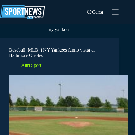
Salta
al
Cerca
contenuto
ny yankees
Baseball, MLB: i NY Yankees fanno visita ai
Baltimore Orioles
Altri Sport