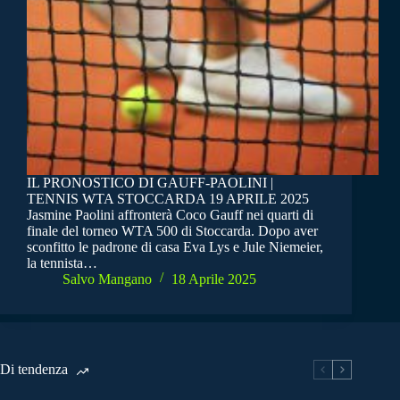
IL PRONOSTICO DI GAUFF-PAOLINI |
TENNIS WTA STOCCARDA 19 APRILE 2025
Jasmine Paolini affronterà Coco Gauff nei quarti di
finale del torneo WTA 500 di Stoccarda. Dopo aver
sconfitto le padrone di casa Eva Lys e Jule Niemeier,
la tennista…
Salvo Mangano
18 Aprile 2025
Di tendenza