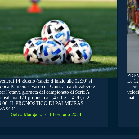
PRE
Venerdì 14 giugno (calcio d’inizio alle 02:30) si
La 12ª
gioca Palmeiras-Vasco da Gama, match valevole
Liencr
per l’ottava giornata del campionato di Serie A
veloci
brasiliana. L’1 proposto a 1,45, l’X a 4,70, il 2 a
piatta
9,00. IL PRONOSTICO DI PALMEIRAS –
VASCO…
Salvo Mangano
13 Giugno 2024